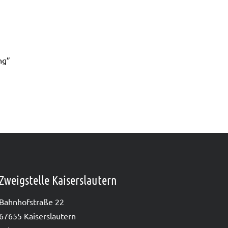
ng”
Zweigstelle Kaiserslautern
Bahn­hof­stra­ße 22
67655 Kai­sers­lau­tern