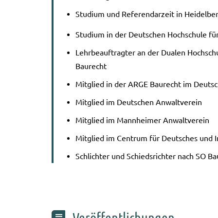
Stu­di­um und Refe­ren­dar­zeit in Hei­del­be
Stu­di­um in der Deut­schen Hoch­schu­le für
Lehr­be­auf­trag­ter an der Dua­len Hoch­sc
Bau­recht
Mit­glied in der ARGE Bau­recht im Deut­sc
Mit­glied im Deut­schen Anwalt­ver­ein
Mit­glied im Mann­hei­mer Anwalt­ver­ein
Mit­glied im Cen­trum für Deut­sches und In
Schlich­ter und Schieds­rich­ter nach SO B
Veröffentlichungen