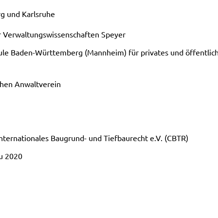
rg und Karls­ru­he
 Ver­wal­tungs­wis­sen­schaf­ten Spey­er
hu­le Baden-Württemberg (Mann­heim) für pri­va­tes und öffent­li­c
hen Anwalt­ver­ein
ter­na­tio­na­les Baugrund- und Tief­bau­recht e.V. (CBTR)
au 2020