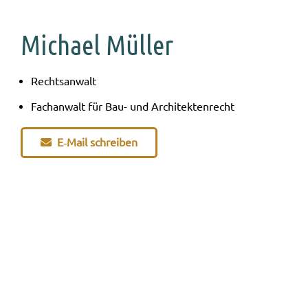
Michael Müller
Rechts­an­walt
Fach­an­walt für Bau- und Archi­tek­ten­recht
E‑Mail schrei­ben