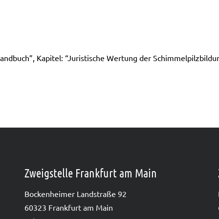
buch”, Kapi­tel: “Juris­ti­sche Wer­tung der Schim­mel­pilz­bil­du
Zweigstelle Frankfurt am Main
Bocken­hei­mer Land­stra­ße 92
60323 Frank­furt am Main