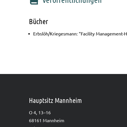
Bücher
Erbslöh/Kriegesmann: “Faci­li­ty Management-Hand
Hauptsitz Mannheim
O 4, 13–16
68161 Mann­heim