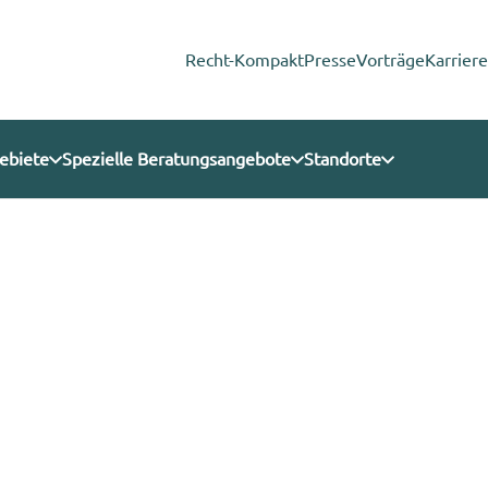
Recht-Kompakt
Presse
Vorträge
Karriere
ebiete
Spezielle Beratungsangebote
Standorte