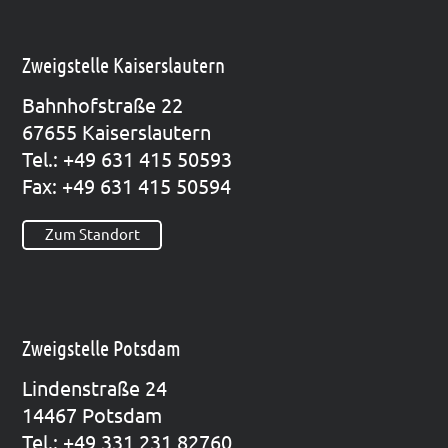
Zweigstelle Kaiserslautern
Bahn­hof­stra­ße 22
67655 Kai­sers­lau­tern
Tel.: +49 631 415 50593
Fax: +49 631 415 50594
Zum Standort
Zweigstelle Potsdam
Lin­den­stra­ße 24
14467 Pots­dam
Tel.: +49 331 231 82760