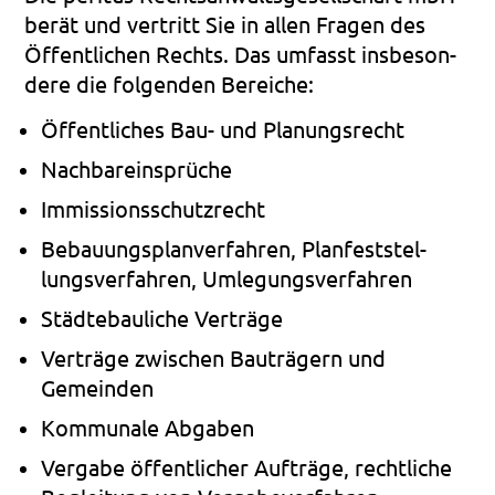
berät und ver­tritt Sie in allen Fra­gen des
Öffent­li­chen Rechts. Das umfasst ins­be­son­
de­re die fol­gen­den Berei­che:
Öffent­li­ches Bau- und Pla­nungs­recht
Nach­bar­ein­sprü­che
Immis­si­ons­schutz­recht
Bebau­ungs­plan­ver­fah­ren, Plan­fest­stel­
lungs­ver­fah­ren, Umle­gungs­ver­fah­ren
Städ­te­bau­li­che Ver­trä­ge
Ver­trä­ge zwi­schen Bau­trä­gern und
Gemein­den
Kom­mu­na­le Abgaben
Ver­ga­be öffent­li­cher Auf­trä­ge, recht­li­che