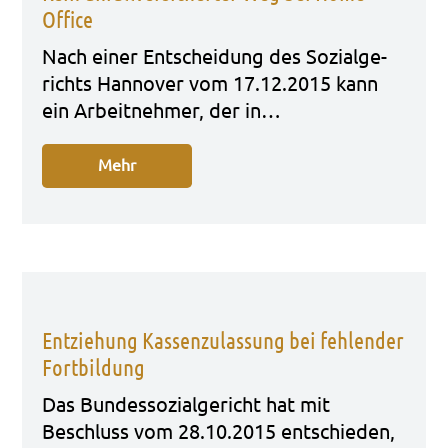
Office
Nach einer Ent­schei­dung des Sozi­al­ge­
richts Han­no­ver vom 17.12.2015 kann
ein Arbeit­neh­mer, der in…
Mehr
Entziehung Kassenzulassung bei fehlender
Fortbildung
Das Bun­des­so­zi­al­ge­richt hat mit
Beschluss vom 28.10.2015 ent­schie­den,