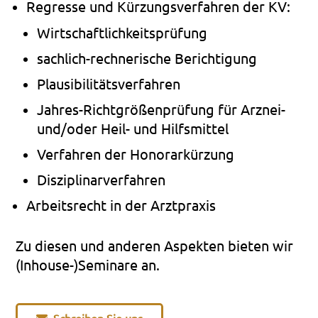
Regres­se und Kür­zungs­ver­fah­ren der KV:
Wirt­schaft­lich­keits­prü­fung
sachlich-rechnerische Berich­ti­gung
Plau­si­bi­li­täts­ver­fah­ren
Jahres-Richtgrößenprüfung für Arznei-
und/oder Heil- und Hilfs­mit­tel
Ver­fah­ren der Hono­rar­kür­zung
Dis­zi­pli­nar­ver­fah­ren
Arbeits­recht in der Arzt­pra­xis
Zu die­sen und ande­ren Aspek­ten bie­ten wir
(Inhouse-)Seminare an.