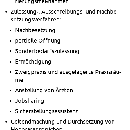
rie­rungs­maß­nah­men
Zulassung‑, Ausschreibungs- und Nach­be­
set­zungs­ver­fah­ren:
Nach­be­set­zung
par­ti­el­le Öff­nung
Son­der­be­darfs­zu­las­sung
Ermäch­ti­gung
Zweig­pra­xis und aus­ge­la­ger­te Pra­xis­räu­
me
Anstel­lung von Ärz­ten
Job­sha­ring
Sicher­stel­lungs­as­sis­tenz
Gel­tend­ma­chung und Durch­set­zung von
Hono­rar­an­sprü­chen