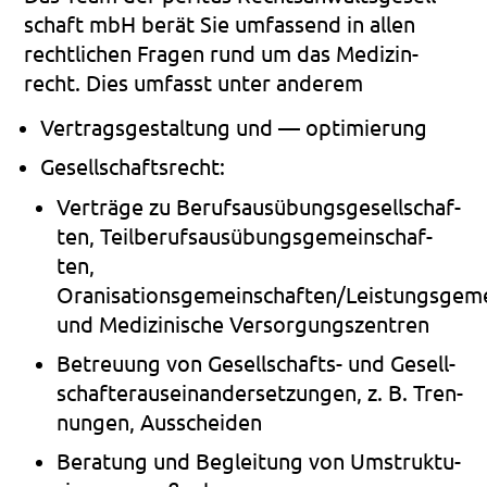
schaft mbH berät Sie umfas­send in allen
recht­li­chen Fra­gen rund um das Medi­zin­
recht. Dies umfasst unter ande­rem
Ver­trags­ge­stal­tung und — opti­mie­rung
Gesell­schafts­recht:
Ver­trä­ge zu Berufs­aus­übungs­ge­sell­schaf­
ten, Teil­be­rufs­aus­übungs­ge­mein­schaf­
ten,
Oranisationsgemeinschaften/Leistungsgem
und Medi­zi­ni­sche Ver­sor­gungs­zen­tren
Betreu­ung von Gesellschafts- und Gesell­
schaf­ter­aus­ein­an­der­set­zun­gen, z. B. Tren­
nun­gen, Aus­schei­den
Bera­tung und Beglei­tung von Umstruk­tu­