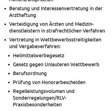
Bera­tung und Inter­es­sen­ver­tre­tung in der
Arzt­haf­tung
Ver­tei­di­gung von Ärz­ten und Medi­zin­
dienst­leis­tern in straf­recht­li­chen Ver­fah­ren
Ver­tre­tung in Wett­be­werbs­strei­tig­kei­ten
und Ver­ga­be­ver­fah­ren:
Heil­mit­tel­wer­be­ge­setz
Gesetz gegen Unlau­te­ren Wett­be­werb
Berufs­ord­nung
Prü­fung von Hono­rar­be­schei­den
Regel­leis­tungs­vo­lu­men und
Sonderregelungen/RLV-
Praxisbesonderheiten