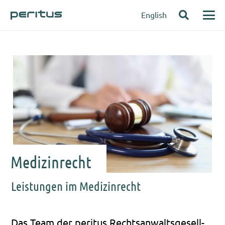
English
Medizinrecht
Leistungen im Medizinrecht
Das Team der peri­tus Rechts­an­walts­ge­sell­