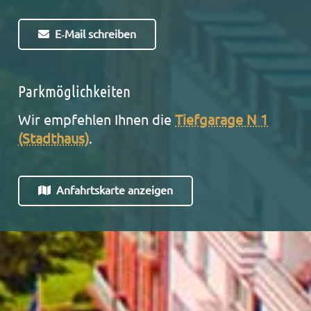
E‑Mail schrei­ben
Parkmöglichkeiten
Wir emp­feh­len Ihnen die
Tief­ga­ra­ge N 1
(Stadt­haus)
.
Anfahrts­kar­te anzei­gen