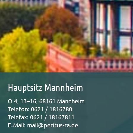
Hauptsitz Mannheim
O 4, 13–16, 68161 Mann­heim
Tele­fon: 0621 / 1816780
Tele­fax: 0621 / 18167811
E‑Mail: mail@peritus-ra.de