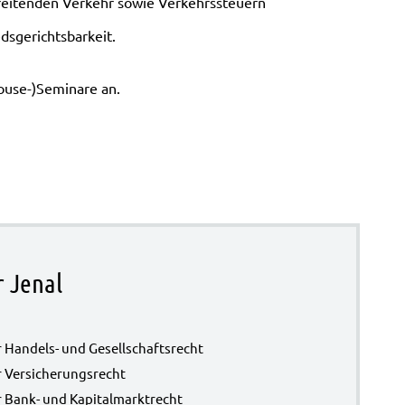
rei­ten­den Ver­kehr sowie Ver­kehrs­steu­ern
­ge­richts­bar­keit.
house-)Seminare an.
r Jenal
r Handels- und Gesell­schafts­recht
 Ver­si­che­rungs­recht
r Bank- und Kapi­tal­markt­recht