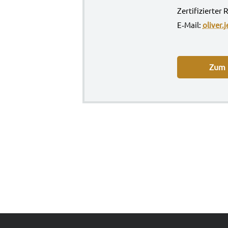
Zer­ti­fi­zier­
E‑Mail:
oliver.
Zum P