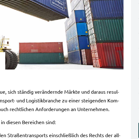
e, sich stän­dig ver­än­dern­de Märk­te und dar­aus resul­
Transport- und Logis­tik­bran­che zu einer stei­gen­den Kom­
und auch recht­li­chen Anfor­de­run­gen an Unter­neh­men.
 in die­sen Berei­chen sind:
en Stra­ßen­trans­ports ein­schließ­lich des Rechts der all­