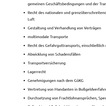
ge­mei­nen Geschäfts­be­din­gun­gen und der Trans­
Recht des natio­na­len und grenz­über­schrei­ten­
Luft
Gestal­tung und Ver­hand­lung von Ver­trä­gen
mul­ti­mo­da­le Trans­por­te
Recht des Gefahr­gut­trans­ports, ein­schließ­lich d
Abwick­lung von Scha­dens­fäl­len
Trans­port­ver­si­che­rung
Lager­recht
Geneh­mi­gun­gen nach dem GüKG
Ver­tre­tung von Man­dan­ten in Bußgeld­verfahr
Durch­set­zung von Fracht­lohn­an­sprü­chen, Spe