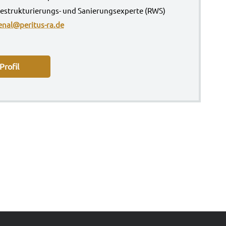
ter Restrukturierungs- und Sanie­rungs­exper­te (RWS)
jenal@peritus-ra.de
ro­fil