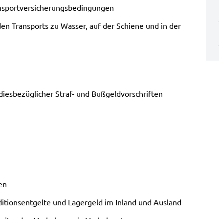
port­ver­si­che­rungs­be­din­gun­gen
den Trans­ports zu Was­ser, auf der Schie­ne und in der
ies­be­züg­li­cher Straf- und Buß­geld­vor­schrif­ten
en
ditions­entgelte und Lager­geld im Inland und Aus­land