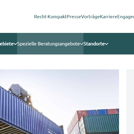
Recht-Kompakt
Presse
Vorträge
Karriere
Engage
ebiete
Spezielle Beratungsangebote
Standorte