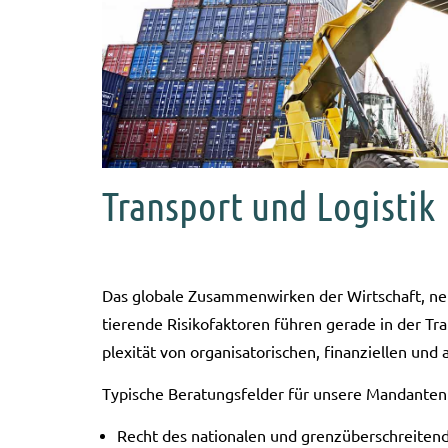
Transport und Logistik
Das glo­ba­le Zusam­men­wir­ken der Wirtschaft, neu
tie­ren­de Risi­ko­fak­to­ren füh­ren gera­de in der 
ple­xi­tät von orga­ni­sa­to­ri­schen, finan­zi­el­len 
Typi­sche Bera­tungs­fel­der für unse­re Man­dan­ten
Recht des natio­na­len und grenz­über­schrei­ten­d