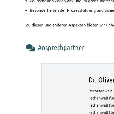
Zoll­recht und Zoll­ab­wick­lung im grenz­über­sch
Beson­der­hei­ten der Pro­zess­füh­rung und Schieds
Zu die­sen und ande­ren Aspek­ten bie­ten wir (In
Ansprechpartner
Dr. Olive
Rechts­an­walt
Fach­an­walt fü
Fach­an­walt für
Fach­an­walt fü