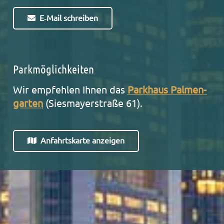
E‑Mail schrei­ben
Parkmöglichkeiten
Wir emp­feh­len Ihnen das
Park­haus Pal­men­
gar­ten
(
Sie­s­may­er­stra­ße 61
).
Anfahrts­kar­te anzei­gen