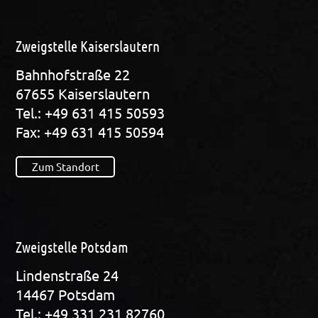
Zweigstelle Kaiserslautern
Bahn­hof­stra­ße 22
67655 Kai­sers­lau­tern
Tel.: +49 631 415 50593
Fax: +49 631 415 50594
Zum Standort
Zweigstelle Potsdam
Lin­den­stra­ße 24
14467 Pots­dam
Tel.: +49 331 231 82760