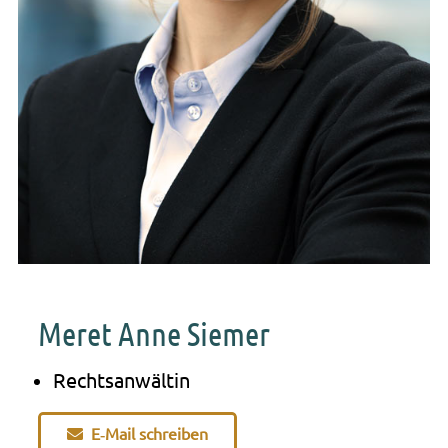
Meret Anne Siemer
Rechts­an­wäl­tin
E‑Mail schrei­ben