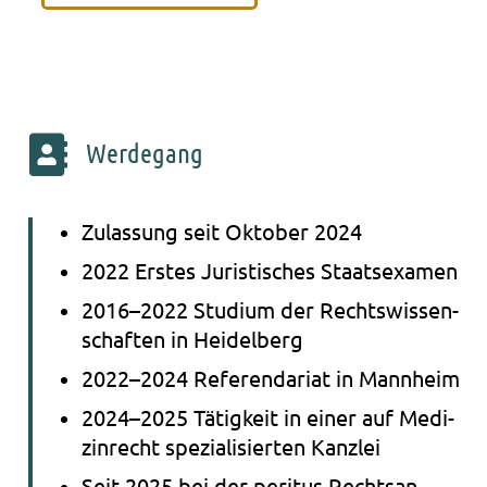
Werdegang
Zulas­sung seit Okto­ber 2024
2022 Ers­tes Juris­ti­sches Staats­examen
2016–2022 Stu­di­um der Rechts­wis­sen­
schaf­ten in Hei­del­berg
2022–2024 Refe­ren­da­ri­at in Mann­heim
2024–2025 Tätig­keit in einer auf Medi­
zin­recht spe­zia­li­sier­ten Kanz­lei
Seit 2025 bei der peri­tus Rechts­an­