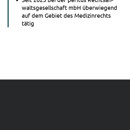
walts­ge­sell­schaft mbH über­wie­gend
auf dem Gebiet des Medi­zin­rechts
tätig