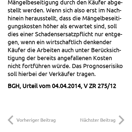
Män­gel­be­sei­ti­gung durch den Käu­fer abge­
stellt wer­den. Wenn sich also erst im Nach­
hin­ein her­aus­stellt, dass die Män­gel­be­sei­ti­
gungs­kos­ten höher als erwar­tet sind, soll
dies einer Scha­dens­er­satz­pflicht nur ent­ge­
gen, wenn ein wirt­schaft­lich den­ken­der
Käu­fer die Arbei­ten auch unter Berück­sich­
ti­gung der bereits ange­fal­le­nen Kos­ten
nicht fort­füh­ren würde. Das Pro­gno­se­ri­si­ko
soll hier­bei der Ver­käu­fer tra­gen.
BGH, Urteil vom 04.04.2014, V ZR 275/12
Vorheriger Beitrag
Nächster Beitrag