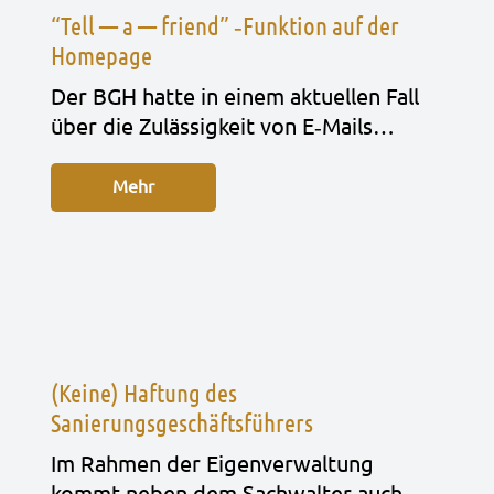
“Tell — a — friend” ‑Funktion auf der
Homepage
Der BGH hatte in einem aktu­el­len Fall
über die Zuläs­sig­keit von E‑Mails…
Mehr
(Keine) Haftung des
Sanierungsgeschäftsführers
Im Rah­men der Eigen­ver­wal­tung
kommt neben dem Sach­wal­ter auch