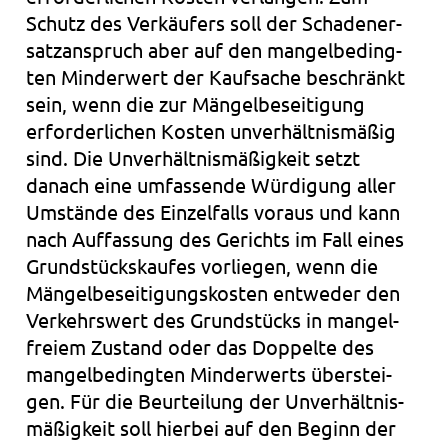
Schutz des Ver­käu­fers soll der Scha­den­er­
satz­an­spruch aber auf den man­gel­be­ding­
ten Min­der­wert der Kauf­sa­che beschränkt
sein, wenn die zur Män­gel­be­sei­ti­gung
erfor­der­li­chen Kos­ten unver­hält­nis­mä­ßig
sind. Die Unver­hält­nis­mä­ßig­keit setzt
danach eine umfas­sen­de Wür­di­gung aller
Umstän­de des Ein­zel­falls vor­aus und kann
nach Auf­fas­sung des Gerichts im Fall eines
Grund­stücks­kau­fes vor­lie­gen, wenn die
Män­gel­be­sei­ti­gungs­kos­ten ent­we­der den
Ver­kehrs­wert des Grund­stücks in man­gel­
frei­em Zustand oder das Dop­pel­te des
man­gel­be­ding­ten Min­der­werts über­stei­
gen. Für die Beur­tei­lung der Unver­hält­nis­
mä­ßig­keit soll hier­bei auf den Beginn der