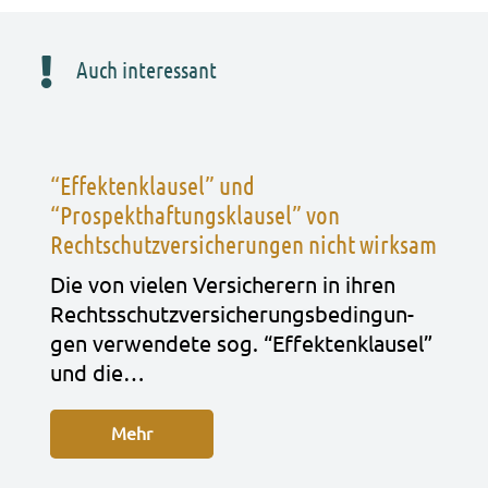
Auch interessant
“Effektenklausel” und
“Prospekthaftungsklausel” von
Rechtschutzversicherungen nicht wirksam
Die von vie­len Ver­si­che­rern in ihren
Rechts­schutz­ver­si­che­rungs­be­din­gun­
gen ver­wen­de­te sog. “Effek­ten­klau­sel”
und die…
Mehr