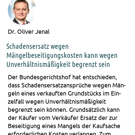
Dr. Oliver Jenal
Schadensersatz wegen
Mängelbeseitigungskosten kann wegen
Unverhältnismäßigkeit begrenzt sein
Der Bun­des­ge­richts­hof hat ent­schie­den,
dass Scha­dens­er­satz­an­sprü­che wegen Män­
geln eines ver­kauf­ten Grund­stücks im Ein­
zel­fall wegen Unver­hält­nis­mä­ßig­keit
begrenzt sein kön­nen. Grund­sätz­lich kann
der Käu­fer vom Ver­käu­fer Ersatz der zur
Besei­ti­gung eines Man­gels der Kauf­sa­che
erfor­der­li­chen Kos­ten ver­lan­gen. Zum