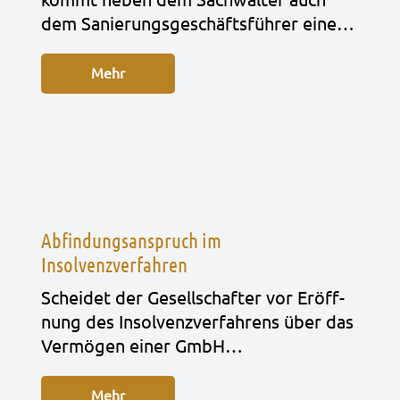
dem Sanie­rungs­ge­schäfts­füh­rer eine…
Mehr
Abfindungsanspruch im
Insolvenzverfahren
Schei­det der Gesell­schaf­ter vor Eröff­
nung des Insol­venz­ver­fah­rens über das
Ver­mö­gen einer GmbH…
Mehr