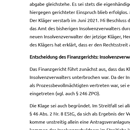
ab­ga­be gleich­ste­he. Es sei stets die eigen­hän­di­g
hier­ge­gen gerich­te­ter Ein­spruch blieb erfolg­los
Der Klä­ger ver­starb im Juni 2021. Mi Beschluss de
das Amt des bis­he­ri­gen Insol­venz­ver­wal­ters d
neuen Insol­venz­ver­wal­ter der jet­zi­ge Klä­ger, H
des Klä­gers hat erklärt, dass er den Rechts­streit
Ent­schei­dung des Finanz­ge­richts: Insol­venz­ver­wa
Das Finanz­ge­richt führt zunächst aus, dass das Kla
Insol­venz­ver­wal­ters unter­bro­chen war. Da der In
als Pro­zess­be­voll­mäch­tig­ten ver­tre­ten war, s
ein­ge­tre­ten (vgl. auch § 246 ZPO).
Die Klage sei auch begrün­det. Im Streit­fall sei al
§ 46 Abs. 2 Nr. 8 EStG, da sich als Ergeb­nis der Ve
komme unstrei­tig allein eine Antrags­ver­an­la­gu
kom­men des Insol­venz­schuld­ners im Streit­jahr 