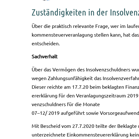
Zuständigkeiten in der Insolven
Über die prak­tisch rele­van­te Frage, wer im lau­fe
kom­men­steu­er­ver­an­la­gung stel­len kann, hat
ent­schei­den.
Sach­ver­halt
Über das Ver­mö­gen des Insol­venz­schuld­ners wu
wegen Zah­lungs­un­fä­hig­keit das Insol­venz­ver­fah
Die­ser reich­te am 17.7.20 beim beklag­ten Finanz
er­erklä­rung für den Ver­an­la­gungs­zeit­raum 20
venz­schuld­ners für die Mona­te
07–12/ 2019 auf­ge­führt sowie Vor­sor­ge­auf­wen­
Mit Bescheid vom 27.7.2020 teil­te der Beklag­te mi
unter­zeich­ne­te Ein­kom­men­steu­er­erklä­rung kei