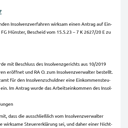
z
n­den Insol­venz­ver­fah­ren wirk­sam einen Antrag auf Ein­
 das FG Müns­ter, Bescheid vom 15.5.23 – 7 K 2627/20 E zu
rde mit Beschluss des Insol­venz­ge­richts aus 10/2019
­ren eröff­net und RA O. zum Insol­venz­ver­wal­ter bestellt.
­amt für den Insol­venz­schuld­ner eine Ein­kom­men­steu­
19 ein. Im Antrag wurde das Arbeits­ein­kom­men des Insol­
dun­gen
t, dass die aus­schließ­lich vom Insol­venz­ver­wal­ter
ne wirk­sa­me Steu­er­erklä­rung sei, und daher einer Nicht­