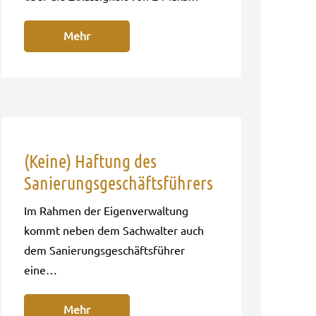
Mehr
(Keine) Haftung des
Sanierungsgeschäftsführers
Im Rah­men der Eigen­ver­wal­tung
kommt neben dem Sach­wal­ter auch
dem Sanie­rungs­ge­schäfts­füh­rer
eine…
Mehr