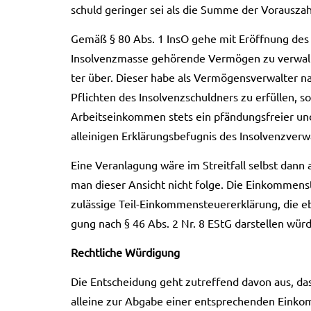
schuld gerin­ger sei als die Summe der Vor­aus­zah
Gemäß § 80 Abs. 1 InsO gehe mit Eröff­nung des In
Insol­venz­mas­se gehö­ren­de Ver­mö­gen zu ver­wal
ter über. Die­ser habe als Ver­mö­gens­ver­wal­ter n
Pflich­ten des Insol­venz­schuld­ners zu erfül­len,
Arbeits­ein­kom­men stets ein pfän­dungs­frei­er und
allei­ni­gen Erklä­rungs­be­fug­nis des Insol­venz­ver­
Eine Ver­an­la­gung wäre im Streit­fall selbst dan
man die­ser Ansicht nicht folge. Die Ein­kom­men­st
zuläs­si­ge Teil-Einkommensteuererklärung, die ebe
gung nach § 46 Abs. 2 Nr. 8 EStG dar­stel­len wür
Recht­li­che Wür­di­gung
Die Ent­schei­dung geht zutref­fend davon aus, dass d
allei­ne zur Abga­be einer ent­spre­chen­den Ein­kom