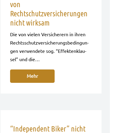
von
Rechtschutzversicherungen
nicht wirksam
Die von vie­len Ver­si­che­rern in ihren
Rechts­schutz­ver­si­che­rungs­be­din­gun­
gen ver­wen­de­te sog. “Effek­ten­klau­
sel” und die…
Mehr
“Independent Biker” nicht