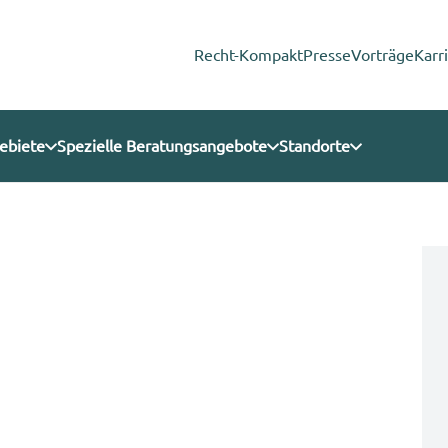
Recht-Kompakt
Presse
Vorträge
Karr
ebiete
Spezielle Beratungsangebote
Standorte