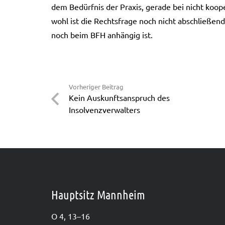
dem Bedürf­nis der Pra­xis, gera­de bei nicht koope­
wohl ist die Rechts­fra­ge noch nicht abschlie­ßend 
noch beim BFH anhän­gig ist.
Vorheriger Beitrag
Kein Auskunftsanspruch des
Insolvenzverwalters
Hauptsitz Mannheim
O 4, 13–16