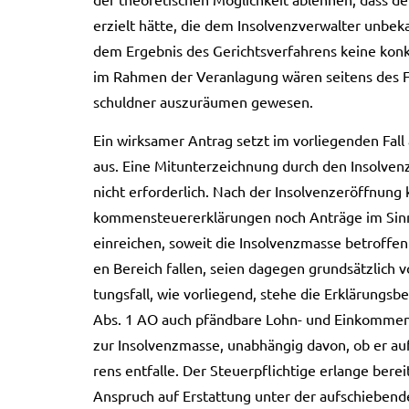
erzielt hätte, die dem Insol­venz­ver­wal­ter unbe­
dem Ergeb­nis des Gerichts­ver­fah­rens keine kon­kr
im Rah­men der Ver­an­la­gung wären sei­tens des 
schuld­ner aus­zu­räu­men gewe­sen.
Ein wirk­sa­mer Antrag setzt im vor­lie­gen­den Fall 
aus. Eine Mit­un­ter­zeich­nung durch den Insol­venz
nicht erfor­der­lich. Nach der Insol­venz­er­öff­nung
kom­men­steu­er­erklä­run­gen noch Anträ­ge im Si
ein­rei­chen, soweit die Insol­venz­mas­se betrof­fen
en Bereich fal­len, seien dage­gen grund­sätz­lich v
tungs­fall, wie vor­lie­gend, stehe die Erklä­rungs­b
Abs. 1 AO auch pfänd­ba­re Lohn- und Ein­kom­men­s
zur Insol­venz­mas­se, unab­hän­gig davon, ob er au
rens ent­fal­le. Der Steu­er­pflich­ti­ge erlan­ge ber
Anspruch auf Erstat­tung unter der auf­schie­ben­