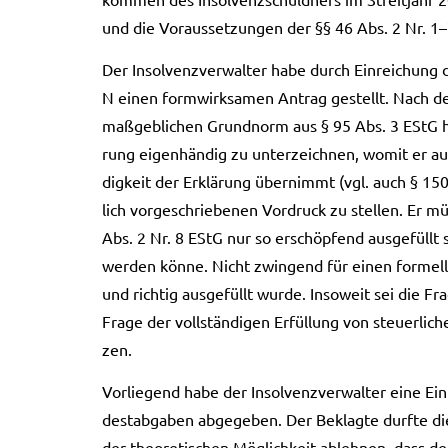
und die Vor­aus­set­zun­gen der §§ 46 Abs. 2 Nr. 1–
Der Insol­venz­ver­wal­ter habe durch Ein­rei­chung
N einen form­wirk­sa­men Antrag gestellt. Nach der
maß­geb­li­chen Grund­norm aus § 95 Abs. 3 EStG hab
rung eigen­hän­dig zu unter­zeich­nen, womit er auch
dig­keit der Erklä­rung über­nimmt (vgl. auch § 15
lich vor­ge­schrie­be­nen Vor­druck zu stel­len. Er m
Abs. 2 Nr. 8 EStG nur so erschöp­fend aus­ge­füllt s
wer­den könne. Nicht zwin­gend für einen for­mell 
und rich­tig aus­ge­füllt wurde. Inso­weit sei die F
Frage der voll­stän­di­gen Erfül­lung von steu­er­li­
zen.
Vor­lie­gend habe der Insol­venz­ver­wal­ter eine Ein
dest­ab­ga­ben abge­ge­ben. Der Beklag­te durf­te d
der theo­re­ti­schen Mög­lich­keit ableh­nen, dass d