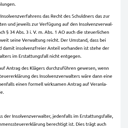
­lun­gen.
sol­venz­ver­fah­rens das Recht des Schuld­ners das zur
­ten und jeweils zur Ver­fü­gung auf den Insol­venz­ver­wal­
ach § 34 Abs. 3 i. V. m. Abs. 1 AO auch die steu­er­li­chen
 soweit seine Ver­wal­tung reicht. Der Umstand, dass bei
 damit insol­venz­frei­er Anteil vor­han­den ist stehe der
wal­ters im Erstat­tungs­fall nicht ent­ge­gen.
n auf Antrag des Klä­gers durch­zu­füh­ren gewe­sen, wenn
eu­er­erklä­rung des Insol­venz­ver­wal­ters wäre dann eine
n­falls einen for­mell wirk­sa­men Antrag auf Ver­an­la­
de.
er Insol­venz­ver­wal­ter, jeden­falls im Erstat­tungs­fal­le,
­mens­steu­er­erklä­rung berech­tigt ist. Dies trägt auch