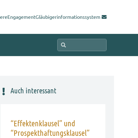
iere
Engagement
Gläubigerinformationssystem
Auch interessant
“Effektenklausel” und
“Prospekthaftungsklausel”