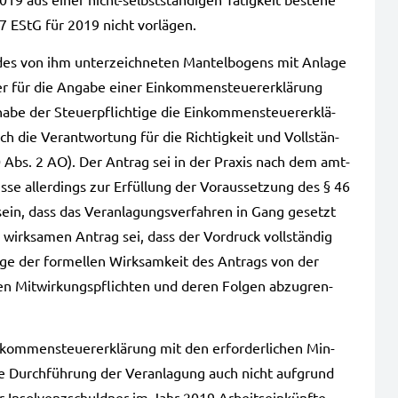
7 EStG für 2019 nicht vor­lä­gen.
 des von ihm unter­zeich­ne­ten Man­tel­bo­gens mit Anla­ge
 für die Anga­be einer Ein­kom­men­steu­er­erklä­rung
e der Steu­er­pflich­ti­ge die Ein­kom­men­steu­er­erklä­
 die Ver­ant­wor­tung für die Rich­tig­keit und Voll­stän­
0 Abs. 2 AO). Der Antrag sei in der Pra­xis nach dem amt­
üsse aller­dings zur Erfül­lung der Vor­aus­set­zung des § 46
ein, dass das Ver­an­la­gungs­ver­fah­ren in Gang gesetzt
wirk­sa­men Antrag sei, dass der Vor­druck voll­stän­dig
rage der for­mel­len Wirk­sam­keit des Antrags von der
chen Mit­wir­kungs­pflich­ten und deren Fol­gen abzu­gren­
­kom­men­steu­er­erklä­rung mit den erfor­der­li­chen Min­
ie Durch­füh­rung der Ver­an­la­gung auch nicht auf­grund
er Insol­venz­schuld­ner im Jahr 2019 Arbeits­ein­künf­te