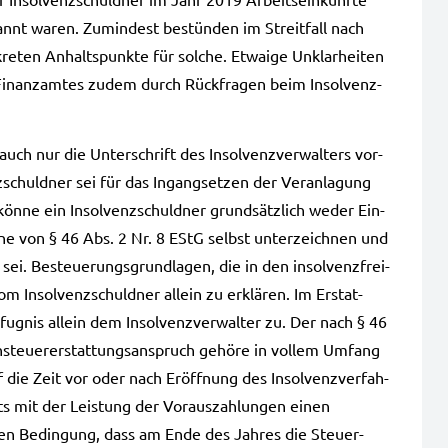
kannt waren. Zumin­dest bestün­den im Streit­fall nach
e­ten Anhalts­punk­te für sol­che. Etwa­ige Unklar­hei­ten
Finanz­am­tes zudem durch Rück­fra­gen beim Insol­venz­
auch nur die Unter­schrift des Insol­venz­ver­wal­ters vor­
­schuld­ner sei für das Ingang­set­zen der Ver­an­la­gung
 könne ein Insol­venz­schuld­ner grund­sätz­lich weder Ein­
nne von § 46 Abs. 2 Nr. 8 EStG selbst unter­zeich­nen und
 sei. Besteue­rungs­grund­la­gen, die in den insol­venz­frei­
om Insol­venz­schuld­ner allein zu erklä­ren. Im Erstat­
e­fug­nis allein dem Insol­venz­ver­wal­ter zu. Der nach § 46
teu­er­erstat­tungs­an­spruch gehö­re in vol­lem Umfang
f die Zeit vor oder nach Eröff­nung des Insol­venz­ver­fah­
eits mit der Leis­tung der Vor­aus­zah­lun­gen einen
den Bedin­gung, dass am Ende des Jah­res die Steu­er­