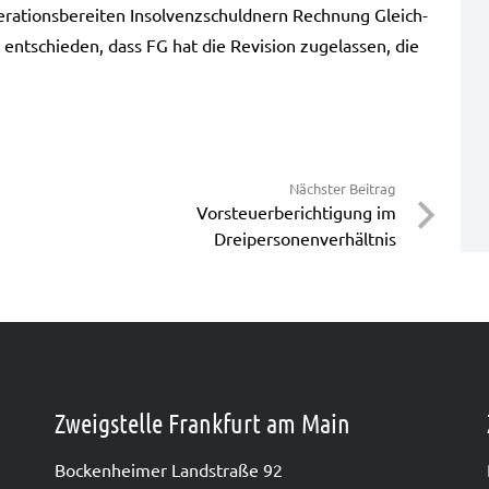
ra­ti­ons­be­rei­ten Insol­venz­schuld­nern Rech­nung Gleich­
ent­schie­den, dass FG hat die Revi­si­on zuge­las­sen, die
Nächster Beitrag
Vorsteuerberichtigung im
Dreipersonenverhältnis
Zweigstelle Frankfurt am Main
Bocken­hei­mer Land­stra­ße 92