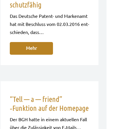
schutzfähig
Das Deut­sche Patent- und Mar­ken­amt
hat mit Beschluss vom 02.03.2016 ent­
schie­den, dass…
Mehr
“Tell — a — friend”
‑Funktion auf der Homepage
Der BGH hatte in einem aktu­el­len Fall
über die Zuläs­sig­keit von E‑Mails…