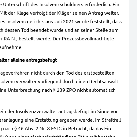
e Unter­schrift des Insol­venz­schuld­ners erfor­der­lich. Ein
. Mit der Klage ver­folgt der Klä­ger sei­nen Antrag wei­ter.
s Insol­venz­ge­richts aus Juli 2021 wurde fest­stellt, dass
urch des­sen Tod been­det wurde und an sei­ner Stel­le zum
err RA N., bestellt werde. Der Pro­zess­be­voll­mäch­tig­te
 auf­neh­me.
l­ter allei­ne antrags­be­fugt
­ge­ver­fah­ren nicht durch den Tod des erst­be­stell­ten
sol­venz­ver­wal­ter vor­lie­gend durch einen Rechts­an­walt
ei eine Unter­bre­chung nach § 239 ZPO nicht auto­ma­tisch
lein der Insol­venz­ver­wal­ter antrags­be­fugt im Sinne von
r­an­la­gung eine Erstat­tung erge­ben werde. Im Streit­fall
ng nach § 46 Abs. 2 Nr. 8 EStG in Betracht, da das Ein­
2019 aus einer nicht-selbstständigen Tätig­keit bestehe