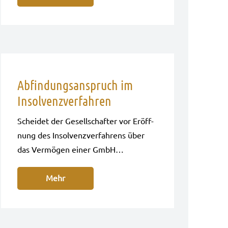
Abfindungsanspruch im
Insolvenzverfahren
Schei­det der Gesell­schaf­ter vor Eröff­
nung des Insol­venz­ver­fah­rens über
das Ver­mö­gen einer GmbH…
Mehr