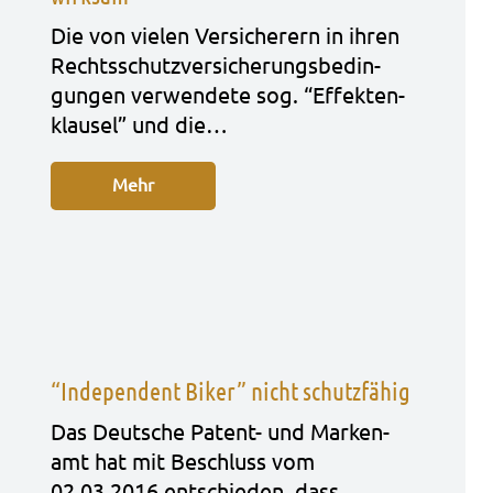
Die von vie­len Ver­si­che­rern in ihren
Rechts­schutz­ver­si­che­rungs­be­din­
gun­gen ver­wen­de­te sog. “Effek­ten­
klau­sel” und die…
Mehr
“Independent Biker” nicht schutzfähig
Das Deut­sche Patent- und Mar­ken­
amt hat mit Beschluss vom
02.03.2016 ent­schie­den, dass…