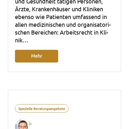
und Gesund­heit täti­gen Per­so­nen,
Ärzte, Kran­ken­häu­ser und Kli­ni­ken
eben­so wie Pati­en­ten umfas­send in
allen medi­zi­ni­schen und orga­ni­sa­to­ri­
schen Berei­chen: Arbeits­recht in Kli­
nik…
Mehr
Spezielle Beratungsangebote