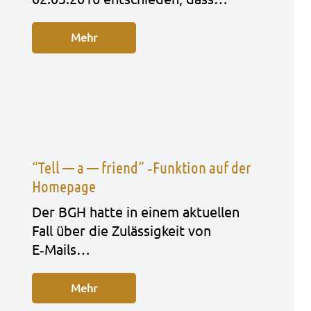
Mehr
“Tell — a — friend” ‑Funktion auf der
Homepage
Der BGH hatte in einem aktu­el­len
Fall über die Zuläs­sig­keit von
E‑Mails…
Mehr