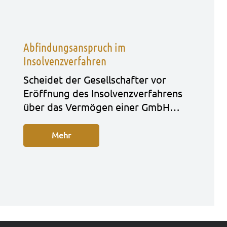
Abfindungsanspruch im
Insolvenzverfahren
Schei­det der Gesell­schaf­ter vor
Eröff­nung des Insol­venz­ver­fah­rens
über das Ver­mö­gen einer GmbH…
Mehr