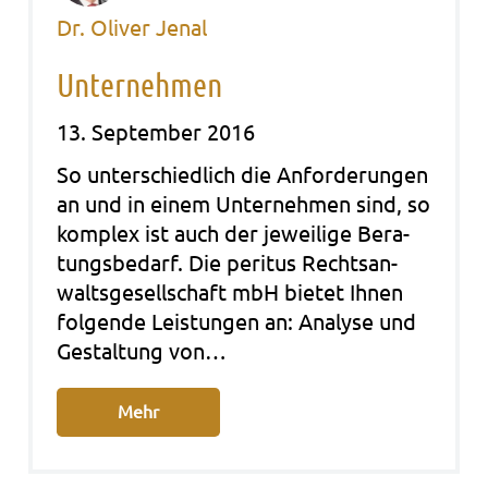
Dr. Oliver Jenal
Unternehmen
13. September 2016
So unter­schied­lich die Anfor­de­run­gen
an und in einem Unter­neh­men sind, so
kom­plex ist auch der jewei­li­ge Bera­
tungs­be­darf. Die peri­tus Rechts­an­
walts­ge­sell­schaft mbH bie­tet Ihnen
fol­gen­de Leis­tun­gen an: Ana­ly­se und
Gestal­tung von…
Mehr