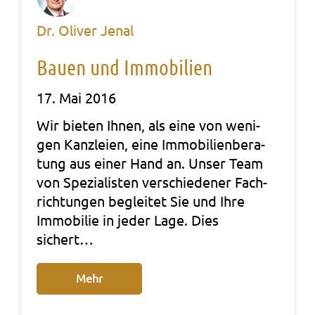
Dr. Oliver Jenal
Bauen und Immobilien
17. Mai 2016
Wir bie­ten Ihnen, als eine von weni­
gen Kanz­lei­en, eine Immo­bi­li­en­be­ra­
tung aus einer Hand an. Unser Team
von Spe­zia­lis­ten ver­schie­de­ner Fach­
rich­tun­gen beglei­tet Sie und Ihre
Immo­bi­lie in jeder Lage. Dies
sichert…
Mehr