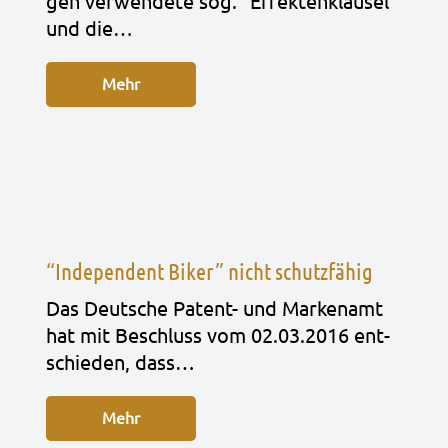
gen ver­wen­de­te sog. “Effek­ten­klau­sel”
und die…
Mehr
“Independent Biker” nicht schutzfähig
Das Deut­sche Patent- und Mar­ken­amt
hat mit Beschluss vom 02.03.2016 ent­
schie­den, dass…
Mehr