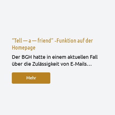
“Tell — a — friend” ‑Funktion auf der
Homepage
Der BGH hatte in einem aktu­el­len Fall
über die Zuläs­sig­keit von E‑Mails…
Mehr