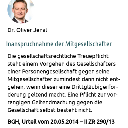
Dr. Oliver Jenal
Inanspruchnahme der Mitgesellschafter
Die gesell­schafts­recht­li­che Treue­pflicht
steht einem Vor­ge­hen des Gesell­schaf­ters
einer Per­so­nen­ge­sell­schaft gegen seine
Mit­ge­sell­schaf­ter zumin­dest dann nicht ent­
ge­hen, wenn die­ser eine Dritt­gläu­bi­ger­for­
de­rung gel­tend macht. Eine Pflicht zur vor­
ran­gi­gen Gel­tend­ma­chung gegen die
Gesell­schaft selbst besteht nicht.
BGH, Urteil vom 20.05.2014 – II ZR 290/13