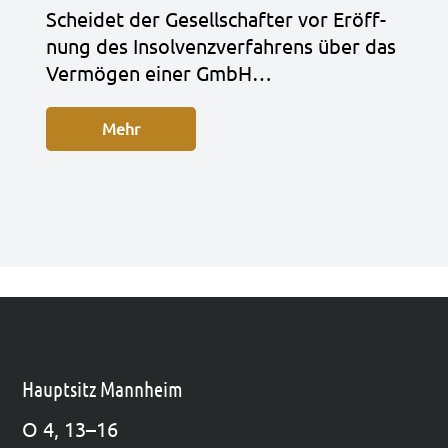
Schei­det der Gesell­schaf­ter vor Eröff­
nung des Insol­venz­ver­fah­rens über das
Ver­mö­gen einer GmbH…
Mehr
Hauptsitz Mannheim
O 4, 13–16