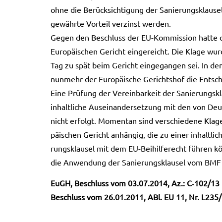
ohne die Berück­sich­ti­gung der Sanie­rungs­klau­se
gewähr­te Vor­teil ver­zinst wer­den.
Gegen den Beschluss der EU-Kommission hatte die B
Euro­päi­schen Gericht ein­ge­reicht. Die Klage wu
Tag zu spät beim Gericht ein­ge­gan­gen sei. In dem h
nun­mehr der Euro­päi­sche Gerichts­hof die Ent­sche
Eine Prü­fung der Ver­ein­bar­keit der Sanie­rungs
inhalt­li­che Aus­ein­an­der­set­zung mit den von Deu
nicht erfolgt. Momen­tan sind ver­schie­de­ne Kla­
päi­schen Gericht anhän­gig, die zu einer inhalt­li­c
rungs­klau­sel mit dem EU-Beihilferecht füh­ren kön
die Anwen­dung der Sanie­rungs­klau­sel vom BMF w
EuGH, Beschluss vom 03.07.2014, Az.: C‑102/13
Beschluss vom 26.01.2011, ABl. EU 11, Nr. L235