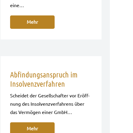
eine…
Mehr
Abfindungsanspruch im
Insolvenzverfahren
Schei­det der Gesell­schaf­ter vor Eröff­
nung des Insol­venz­ver­fah­rens über
das Ver­mö­gen einer GmbH…
Mehr