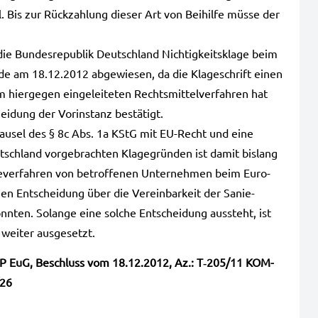
l. Bis zur Rück­zah­lung die­ser Art von Bei­hil­fe müsse der
un­des­re­pu­blik Deutsch­land Nich­tig­keits­kla­ge beim
rde am 18.12.2012 abge­wie­sen, da die Kla­ge­schrift einen
ier­ge­gen ein­ge­lei­te­ten Rechts­mit­tel­ver­fah­ren hat
i­dung der Vor­in­stanz bestä­tigt.
­klau­sel des § 8c Abs. 1a KStG mit EU-Recht und eine
tsch­land vor­ge­brach­ten Kla­ge­grün­den ist damit bis­lang
ge­ver­fah­ren von betrof­fe­nen Unter­neh­men beim Euro­
hen Ent­schei­dung über die Ver­ein­bar­keit der Sanie­
n­ten. Solan­ge eine sol­che Ent­schei­dung aus­steht, ist
ei­ter aus­ge­setzt.
 P EuG, Beschluss vom 18.12.2012, Az.: T‑205/11 KOM-
/26