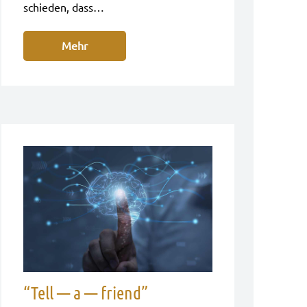
schie­den, dass…
Mehr
“Tell — a — friend”