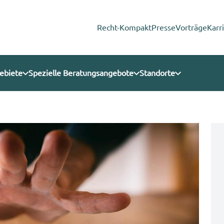
Recht-Kompakt
Presse
Vorträge
Karr
ebiete
Spezielle Beratungsangebote
Standorte