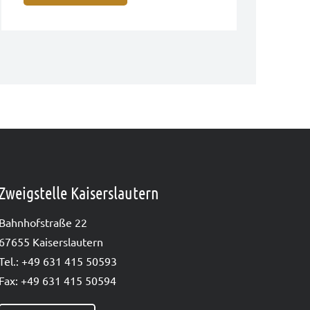
Zweigstelle Kaiserslautern
Bahn­hof­stra­ße 22
67655 Kai­sers­lau­tern
Tel.: +49 631 415 50593
Fax: +49 631 415 50594