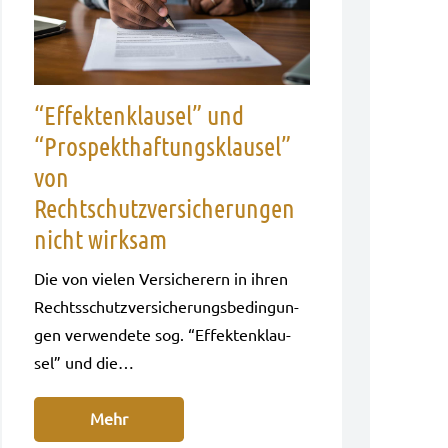
“Effektenklausel” und
“Prospekthaftungsklausel”
von
Rechtschutzversicherungen
nicht wirksam
Die von vie­len Ver­si­che­rern in ihren
Rechts­schutz­ver­si­che­rungs­be­din­gun­
gen ver­wen­de­te sog. “Effek­ten­klau­
sel” und die…
Mehr