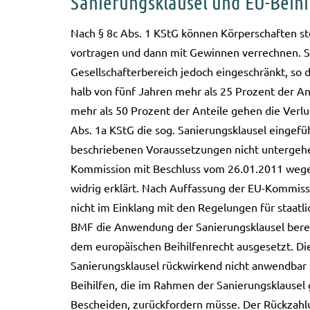
Sanierungsklausel und EU-Beihi
Nach § 8c Abs. 1 KStG kön­nen Kör­per­schaf­ten steu­e
vor­tra­gen und dann mit Gewin­nen ver­rech­nen. Se
Gesell­schaf­ter­be­reich jedoch ein­ge­schränkt, so d
halb von fünf Jah­ren mehr als 25 Pro­zent der Ant
mehr als 50 Pro­zent der Antei­le gehen die Ver­lus
Abs. 1a KStG die sog. Sanie­rungs­klau­sel ein­ge­f
beschrie­be­nen Vor­aus­set­zun­gen nicht unter­ge­
Kommission mit Beschluss vom 26.01.2011 wegen 
wid­rig erklärt. Nach Auf­fas­sung der EU-Kommiss
nicht im Ein­klang mit den Rege­lun­gen für staat­l
BMF die Anwen­dung der Sanie­rungs­klau­sel bereit
dem euro­päi­schen Bei­hil­fen­recht aus­ge­setzt.
Sanie­rungs­klau­sel rück­wir­kend nicht anwend­bar 
Bei­hil­fen, die im Rah­men der Sanie­rungs­klau­se
Beschei­den, zurück­for­dern müsse. Der Rück­zah­lu