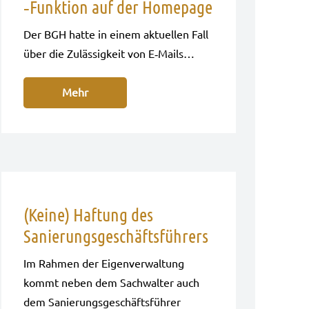
‑Funktion auf der Homepage
Der BGH hatte in einem aktu­el­len Fall
über die Zuläs­sig­keit von E‑Mails…
Mehr
(Keine) Haftung des
Sanierungsgeschäftsführers
Im Rah­men der Eigen­ver­wal­tung
kommt neben dem Sach­wal­ter auch
dem Sanie­rungs­ge­schäfts­füh­rer