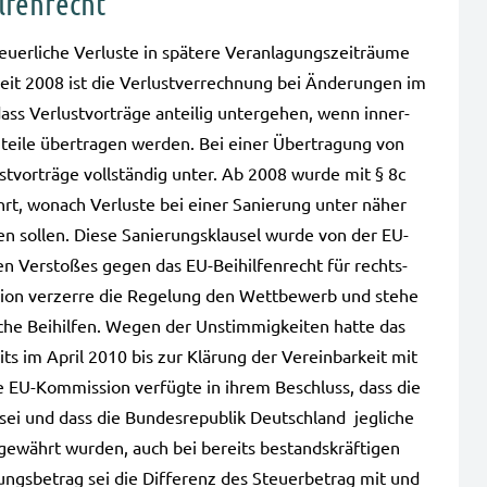
lfenrecht
r­li­che Ver­lus­te in spä­te­re Ver­an­la­gungs­zeit­räu­me
it 2008 ist die Ver­lust­ver­rech­nung bei Ände­run­gen im
ass Ver­lust­vor­trä­ge antei­lig unter­ge­hen, wenn inner­
ei­le über­tra­gen wer­den. Bei einer Über­tra­gung von
t­vor­trä­ge voll­stän­dig unter. Ab 2008 wurde mit § 8c
ührt, wonach Ver­lus­te bei einer Sanie­rung unter näher
hen sol­len. Diese Sanie­rungs­klau­sel wurde von der EU-
Ver­sto­ßes gegen das EU-Beihilfenrecht für rechts­
ion ver­zer­re die Rege­lung den Wett­be­werb und stehe
i­che Bei­hil­fen. Wegen der Unstim­mig­kei­ten hatte das
s im April 2010 bis zur Klä­rung der Ver­ein­bar­keit mit
 Die EU-Kommission ver­füg­te in ihrem Beschluss, dass die
sei und dass die Bun­des­re­pu­blik Deutsch­land jeg­li­che
l gewährt wur­den, auch bei bereits bestands­kräf­ti­gen
ngs­be­trag sei die Dif­fe­renz des Steu­er­be­trag mit und