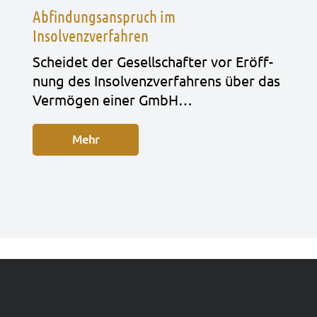
Abfindungsanspruch im
Insolvenzverfahren
Schei­det der Gesell­schaf­ter vor Eröff­
nung des Insol­venz­ver­fah­rens über das
Ver­mö­gen einer GmbH…
Mehr