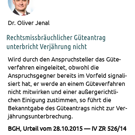
Dr. Oliver Jenal
Rechtsmissbräuchlicher Güteantrag
unterbricht Verjährung nicht
Wird durch den Anspruch­stel­ler das Güte­
ver­fah­ren ein­ge­lei­tet, obwohl die
Anspruchs­geg­ner bereits im Vor­feld signa­li­
siert hat, er werde an einem Güte­ver­fah­ren
nicht mit­wir­ken und einer außer­ge­richt­li­
chen Eini­gung zustim­men, so führt die
Bekannt­ga­be des Güte­an­trags nicht zur Ver­
jäh­rungs­un­ter­bre­chung.
BGH, Urteil vom 28.10.2015 — IV ZR 526/14