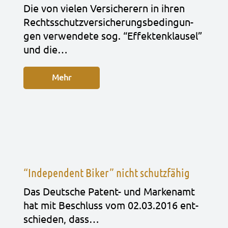
Die von vie­len Ver­si­che­rern in ihren
Rechts­schutz­ver­si­che­rungs­be­din­gun­
gen ver­wen­de­te sog. “Effek­ten­klau­sel”
und die…
Mehr
“Independent Biker” nicht schutzfähig
Das Deut­sche Patent- und Mar­ken­amt
hat mit Beschluss vom 02.03.2016 ent­
schie­den, dass…