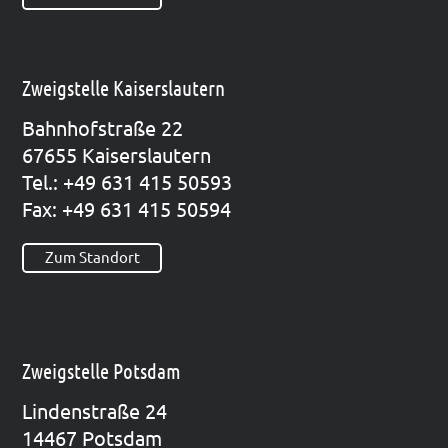
Zweigstelle Kaiserslautern
Bahn­hof­stra­ße 22
67655 Kai­sers­lau­tern
Tel.: +49 631 415 50593
Fax: +49 631 415 50594
Zum Standort
Zweigstelle Potsdam
Lin­den­stra­ße 24
14467 Pots­dam