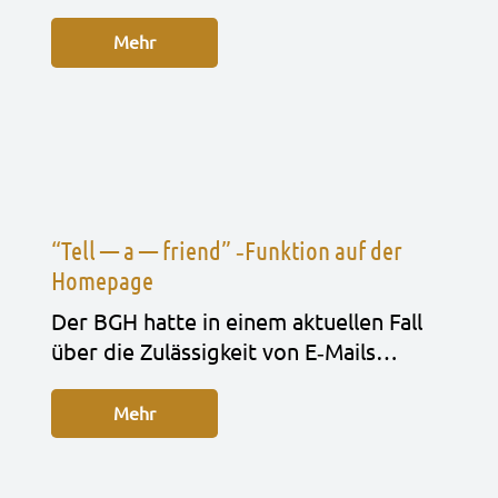
Mehr
“Tell — a — friend” ‑Funktion auf der
Homepage
Der BGH hatte in einem aktu­el­len Fall
über die Zuläs­sig­keit von E‑Mails…
Mehr