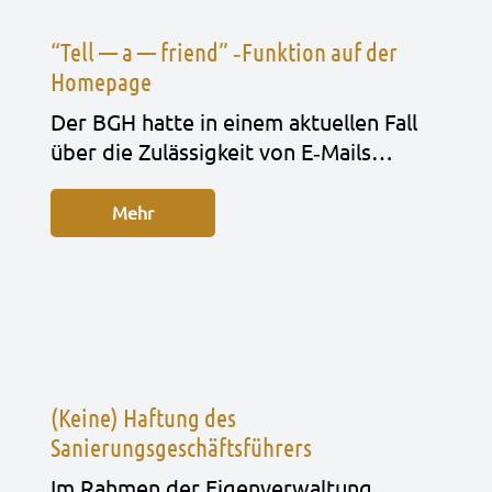
“Tell — a — friend” ‑Funktion auf der
Homepage
Der BGH hatte in einem aktu­el­len Fall
über die Zuläs­sig­keit von E‑Mails…
Mehr
(Keine) Haftung des
Sanierungsgeschäftsführers
Im Rah­men der Eigen­ver­wal­tung