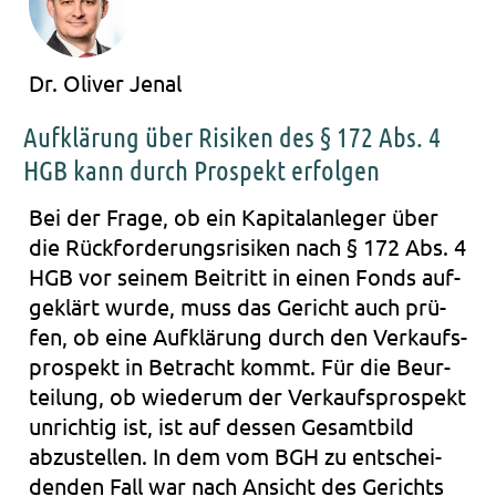
Dr. Oliver Jenal
Aufklärung über Risiken des § 172 Abs. 4
HGB kann durch Prospekt erfolgen
Bei der Frage, ob ein Kapi­tal­an­le­ger über
die Rück­for­de­rungs­ri­si­ken nach § 172 Abs. 4
HGB vor sei­nem Bei­tritt in einen Fonds auf­
ge­klärt wurde, muss das Gericht auch prü­
fen, ob eine Auf­klä­rung durch den Ver­kaufs­
pro­spekt in Betracht kommt. Für die Beur­
tei­lung, ob wie­der­um der Ver­kaufs­pro­spekt
unrich­tig ist, ist auf des­sen Gesamt­bild
abzu­stel­len. In dem vom BGH zu ent­schei­
den­den Fall war nach Ansicht des Gerichts