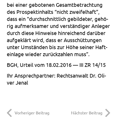
bei einer gebo­te­nen Gesamt­be­trach­tung
des Pro­spek­tin­halts “nicht zwei­fel­haft”,
dass ein “durch­schnitt­lich gebil­de­ter, gehö­
rig auf­merk­sa­mer und ver­stän­di­ger Anle­ger
durch diese Hin­wei­se hin­rei­chend dar­über
auf­ge­klärt wird, dass er Aus­schüt­tun­gen
unter Umstän­den bis zur Höhe sei­ner Haft­
ein­la­ge wie­der zurück­zah­len muss”.
BGH, Urteil vom 18.02.2016 — III ZR 14/15
Ihr Ansprech­part­ner: Rechts­an­walt Dr. Oli­
ver Jenal
Vorheriger Beitrag
Nächster Beitrag