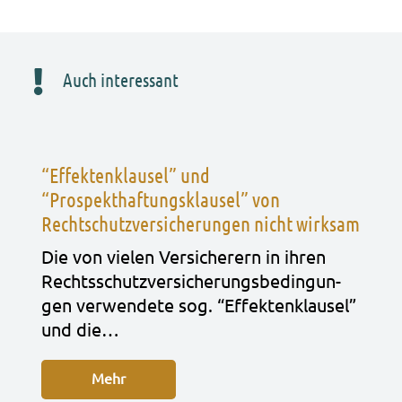
Auch interessant
“Effektenklausel” und
“Prospekthaftungsklausel” von
Rechtschutzversicherungen nicht wirksam
Die von vie­len Ver­si­che­rern in ihren
Rechts­schutz­ver­si­che­rungs­be­din­gun­
gen ver­wen­de­te sog. “Effek­ten­klau­sel”
und die…
Mehr