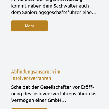
kommt neben dem Sach­wal­ter auch
dem Sanie­rungs­ge­schäfts­füh­rer eine…
Mehr
Abfindungsanspruch im
Insolvenzverfahren
Schei­det der Gesell­schaf­ter vor Eröff­
nung des Insol­venz­ver­fah­rens über das
Ver­mö­gen einer GmbH…