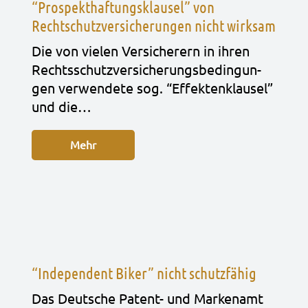
“Prospekthaftungsklausel” von
Rechtschutzversicherungen nicht wirksam
Die von vie­len Ver­si­che­rern in ihren
Rechts­schutz­ver­si­che­rungs­be­din­gun­
gen ver­wen­de­te sog. “Effek­ten­klau­sel”
und die…
Mehr
“Independent Biker” nicht schutzfähig
Das Deut­sche Patent- und Mar­ken­amt