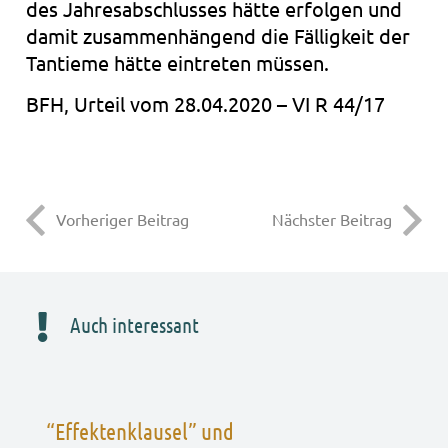
des Jah­res­ab­schlus­ses hätte erfol­gen und
damit zusam­men­hän­gend die Fäl­lig­keit der
Tan­tie­me hätte ein­tre­ten müs­sen.
BFH, Urteil vom 28.04.2020 – VI R 44/17
Vorheriger Beitrag
Nächster Beitrag
Auch interessant
“Effektenklausel” und