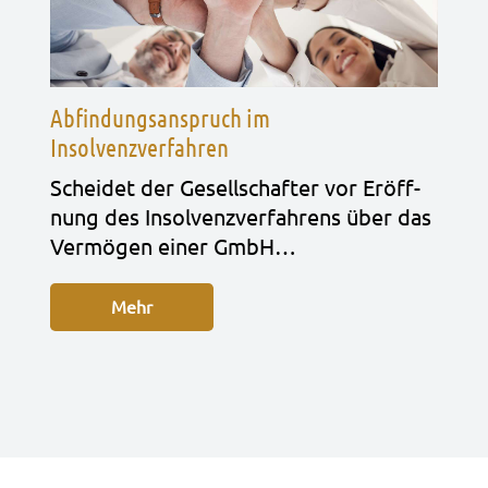
Abfindungsanspruch im
Insolvenzverfahren
Schei­det der Gesell­schaf­ter vor Eröff­
nung des Insol­venz­ver­fah­rens über das
Ver­mö­gen einer GmbH…
Mehr