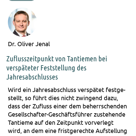
Dr. Oliver Jenal
Zuflusszeitpunkt von Tantiemen bei
verspäteter Feststellung des
Jahresabschlusses
Wird ein Jah­res­ab­schluss ver­spä­tet fest­ge­
stellt, so führt dies nicht zwin­gend dazu,
dass der Zufluss einer dem beherr­schen­den
Gesellschafter-Geschäftsführer zuste­hen­de
Tan­tie­me auf den Zeit­punkt vor­ver­legt
wird, an dem eine frist­ge­rech­te Auf­stel­lung