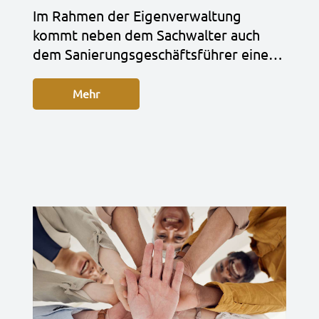
Im Rah­men der Eigen­ver­wal­tung
kommt neben dem Sach­wal­ter auch
dem Sanie­rungs­ge­schäfts­füh­rer eine…
Mehr