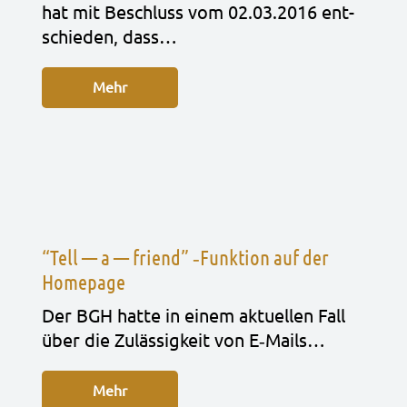
hat mit Beschluss vom 02.03.2016 ent­
schie­den, dass…
Mehr
“Tell — a — friend” ‑Funktion auf der
Homepage
Der BGH hatte in einem aktu­el­len Fall
über die Zuläs­sig­keit von E‑Mails…
Mehr