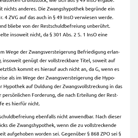
eit nichts ande­res. Die Zwangs­hy­po­thek begrün­de ein
. 4 ZVG auf das auch in § 49 InsO ver­wie­sen werde.
nd blie­be von der Rest­schuld­be­frei­ung unbe­rührt.
elte inso­weit nicht, da § 301 Abs. 2 S. 1 InsO eine
r im Wege der Zwangs­ver­stei­ge­rung Befrie­di­gung erlan­
inso­weit genügt der voll­streck­ba­re Titel, soweit auf
Letzt­lich kommt es hier­auf auch nicht an, da G, wenn es
Weise als im Wege der Zwangs­ver­stei­ge­rung die Hypo­
 Hypo­thek auf Dul­dung der Zwangs­voll­stre­ckung in das
per­sön­li­chen For­de­rung, die nach Ertei­lung der Rest­
e es hier­für nicht.
schuld­be­frei­ung eben­falls nicht anwend­bar. Nach die­ser
cks die Zwangs­hy­po­thek, wenn die zu voll­stre­cken­de
ar­keit auf­ge­ho­ben wor­den sei. Gegen­über § 868 ZPO sei §