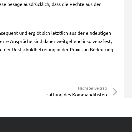
Diese besa­ge aus­drück­lich, dass die Rech­te aus der
­se­quent und ergibt sich letzt­lich aus der ein­deu­ti­gen
her­te Ansprü­che sind daher weit­ge­hend insol­venz­fest,
g der Rest­schuld­be­frei­ung in der Pra­xis an Bedeu­tung
Nächster Beitrag
Haftung des Kommanditisten