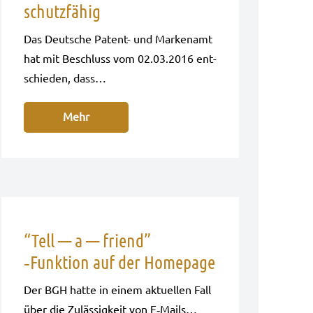
schutzfähig
Das Deut­sche Patent- und Mar­ken­amt
hat mit Beschluss vom 02.03.2016 ent­
schie­den, dass…
Mehr
“Tell — a — friend”
‑Funktion auf der Homepage
Der BGH hatte in einem aktu­el­len Fall
über die Zuläs­sig­keit von E‑Mails…