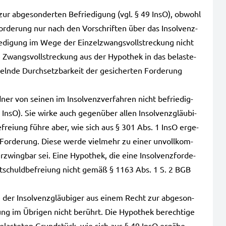
 zur abge­son­der­ten Befrie­di­gung (vgl. § 49 InsO), obwohl
For­de­rung nur nach den Vor­schrif­ten über das Insol­venz­
­di­gung im Wege der Ein­zel­zwangs­voll­stre­ckung nicht
 Zwangs­voll­stre­ckung aus der Hypo­thek in das belas­te­
ln­de Durch­setz­bar­keit der gesi­cher­ten For­de­rung
er von sei­nen im Insol­venz­ver­fah­ren nicht befrie­dig­
86 InsO). Sie wirke auch gegen­über allen Insol­venz­gläu­bi­
e­frei­ung führe aber, wie sich aus § 301 Abs. 1 InsO erge­
 For­de­rung. Diese werde viel­mehr zu einer unvoll­kom­
 erzwing­bar sei. Eine Hypo­thek, die eine Insol­venz­for­de­
est­schuld­be­frei­ung nicht gemäß § 1163 Abs. 1 S. 2 BGB
der Insol­venz­gläu­bi­ger aus einem Recht zur abge­son­
i­ung im Übri­gen nicht berührt. Die Hypo­thek berech­ti­ge
las­te­ten Grund­stück, wie sich aus § 49 InsO ergä­be.