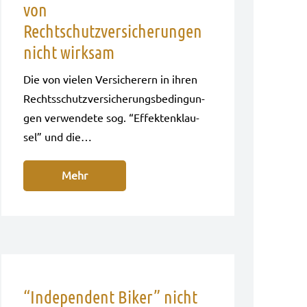
von
Rechtschutzversicherungen
nicht wirksam
Die von vie­len Ver­si­che­rern in ihren
Rechts­schutz­ver­si­che­rungs­be­din­gun­
gen ver­wen­de­te sog. “Effek­ten­klau­
sel” und die…
Mehr
“Independent Biker” nicht