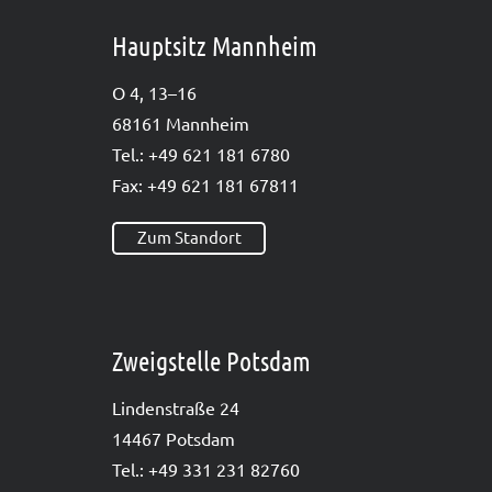
Hauptsitz Mannheim
O 4, 13–16
68161 Mann­heim
Tel.: +49 621 181 6780
Fax: +49 621 181 67811
Zum Standort
Zweigstelle Potsdam
Lin­den­stra­ße 24
14467 Pots­dam
Tel.: +49 331 231 82760