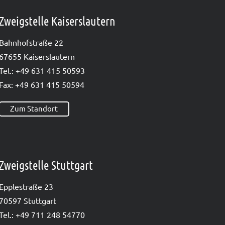
Zweigstelle Kaiserslautern
Bahn­hof­stra­ße 22
67655 Kai­sers­lau­tern
Tel.: +49 631 415 50593
Fax: +49 631 415 50594
Zum Standort
Zweigstelle Stuttgart
Epp­le­straße 23
70597 Stutt­gart
Tel.: +49 711 248 54770