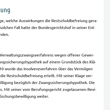
iung
, wel­che Aus­wir­kun­gen die Rest­schuld­be­frei­ung gera­
ol­chen Fall hatte der Bun­des­ge­richts­hof in sei­ner Ent­
n­den.
er­wal­tungs­zwangs­ver­fah­rens wegen offe­ner Gewer­
angs­si­che­rungs­hy­po­thek auf einem Grund­stück des Klä­
10 wurde das Insol­venz­ver­fah­ren über das Ver­mö­gen
 Rest­schuld­be­frei­ung erteilt. Mit sei­ner Klage ver­
l­li­gung bezüg­lich der Zwangs­si­che­rungs­hy­po­thek. Die
os. Mit sei­ner vom Beru­fungs­ge­richt zuge­las­se­nen Revi­
öschungs­be­wil­li­gung wei­ter.