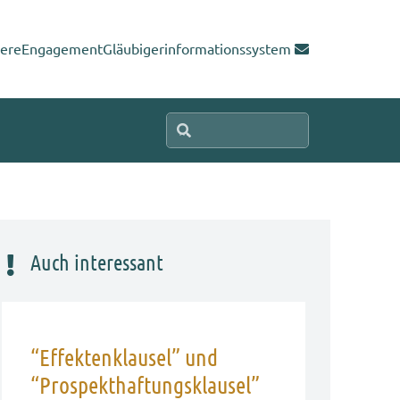
iere
Engagement
Gläubigerinformationssystem
Auch interessant
“Effektenklausel” und
“Prospekthaftungsklausel”