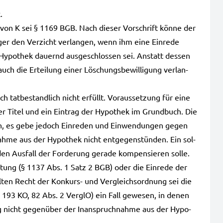
.
 von K sei § 1169 BGB. Nach die­ser Vor­schrift könne der
­ger den Ver­zicht ver­lan­gen, wenn ihm eine Ein­re­de
Hypo­thek dau­ernd aus­ge­schlos­sen sei. Anstatt des­sen
 die Ertei­lung einer Löschungs­be­wil­li­gung ver­lan­
tat­be­stand­lich nicht erfüllt. Vor­aus­set­zung für eine
a­rer Titel und ein Ein­trag der Hypo­thek im Grund­buch. Die
sch, es gebe jedoch Ein­re­den und Ein­wen­dun­gen gegen
nah­me aus der Hypo­thek nicht ent­ge­gen­stün­den. Ein sol­
n Aus­fall der For­de­rung gera­de kom­pen­sie­ren solle.
af­tung (§ 1137 Abs. 1 Satz 2 BGB) oder die Ein­re­de der
ten Recht der Konkurs- und Ver­gleichs­ord­nung sei die
 193 KO, 82 Abs. 2 Ver­glO) ein Fall gewe­sen, in denen
ng nicht gegen­über der Inan­spruch­nah­me aus der Hypo­