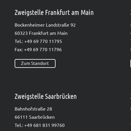
Zweigstelle Frankfurt am Main
Bocken­hei­mer Land­stra­ße 92
60323 Frank­furt am Main
Tel.: +49 69 770 11795
Fax: +49 69 770 11796
Zum Standort
Zweigstelle Saarbrücken
Bahn­hof­stra­ße 28
66111 Saar­brü­cken
Tel.: +49 681 831 99760