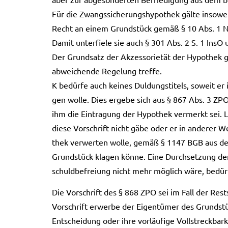
Für die Zwangs­si­che­rungs­hy­po­thek gälte inso­w
Recht an einem Grund­stück gemäß § 10 Abs. 1 Nr
Damit unter­fie­le sie auch § 301 Abs. 2 S. 1 InsO u
Der Grund­satz der Akzess­orie­tät der Hypo­thek g
abwei­chen­de Rege­lung tref­fe.
K bedür­fe auch kei­nes Dul­dungs­ti­tels, soweit e
gen wolle. Dies erge­be sich aus § 867 Abs. 3 ZPO, 
ihm die Ein­tra­gung der Hypo­thek ver­merkt sei. 
diese Vor­schrift nicht gäbe oder er in ande­rer 
thek ver­wer­ten wolle, gemäß § 1147 BGB aus der
Grund­stück kla­gen könne. Eine Durch­set­zung der 
schuld­be­frei­ung nicht mehr mög­lich wäre, bedür­f
Die Vor­schrift des § 868 ZPO sei im Fall der Rest­
Vor­schrift erwer­be der Eigen­tü­mer des Grund­stü
Ent­schei­dung oder ihre vor­läu­fi­ge Voll­streck­b