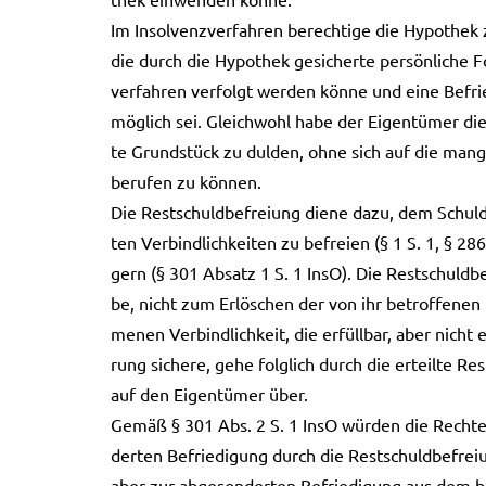
Im Insol­venz­ver­fah­ren berech­ti­ge die Hypo­thek
die durch die Hypo­thek gesi­cher­te per­sön­li­che 
ver­fah­ren ver­folgt wer­den könne und eine Befrie
mög­lich sei. Gleich­wohl habe der Eigen­tü­mer die
te Grund­stück zu dul­den, ohne sich auf die man­ge
beru­fen zu kön­nen.
Die Rest­schuld­be­frei­ung diene dazu, dem Schuld­n
ten Ver­bind­lich­kei­ten zu befrei­en (§ 1 S. 1, § 2
gern (§ 301 Absatz 1 S. 1 InsO). Die Rest­schuld­b
be, nicht zum Erlö­schen der von ihr betrof­fe­nen
me­nen Ver­bind­lich­keit, die erfüll­bar, aber nicht
rung siche­re, gehe folg­lich durch die erteil­te R
auf den Eigen­tü­mer über.
Gemäß § 301 Abs. 2 S. 1 InsO wür­den die Rech­te 
der­ten Befrie­di­gung durch die Rest­schuld­be­fre
aber zur abge­son­der­ten Befrie­di­gung aus dem be