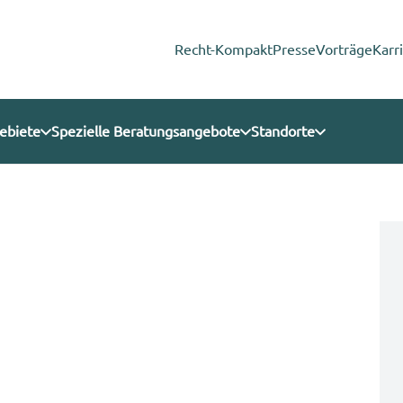
Recht-Kompakt
Presse
Vorträge
Karr
ebiete
Spezielle Beratungsangebote
Standorte