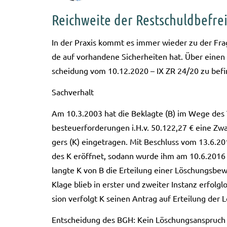
Reichweite der Restschuldbefre
In der Pra­xis kommt es immer wie­der zu der Frage
de auf vor­han­de­ne Sicher­hei­ten hat. Über einen s
schei­dung vom 10.12.2020 – IX ZR 24/20 zu befi
Sach­ver­halt
Am 10.3.2003 hat die Beklag­te (B) im Wege des V
be­steu­er­for­de­run­gen i.H.v. 50.122,27 € eine Zw
gers (K) ein­ge­tra­gen. Mit Beschluss vom 13.6.20
des K eröff­net, sodann wurde ihm am 10.6.2016 die
lang­te K von B die Ertei­lung einer Löschungs­be­wi
Klage blieb in ers­ter und zwei­ter Instanz erfolg­l
si­on ver­folgt K sei­nen Antrag auf Ertei­lung der L
Ent­schei­dung des BGH: Kein Löschungs­an­spruch