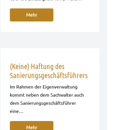
Mehr
(Keine) Haftung des
Sanierungsgeschäftsführers
Im Rah­men der Eigen­ver­wal­tung
kommt neben dem Sach­wal­ter auch
dem Sanie­rungs­ge­schäfts­füh­rer
eine…
Mehr