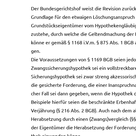
Der Bun­des­ge­richts­hof weist die Revi­si­on zurück
Grund­la­ge für den etwa­igen Löschungs­an­spruch
Grund­stücks­ei­gen­tü­mer vom Hypo­the­ken­gläu­bi
zuste­he, durch wel­che die Gel­tend­ma­chung der 
könne er gemäß § 1168 i.V.m. § 875 Abs. 1 BGB auch
gen.
Die Vor­aus­set­zun­gen von § 1169 BGB seien jedoch 
Zwangs­si­che­rungs­hy­po­thek sei ein voll­streck­b
Siche­rungs­hy­po­thek sei zwar streng akzes­so­ri
die gesi­cher­te For­de­rung, die einer Inan­spruch­
cher Fall sei dann gege­ben, wenn die Hypo­thek de
Bei­spie­le hier­für seien die beschränk­te Erben­h
Ver­jäh­rung (§ 216 Abs. 2 BGB). Auch nach dem al
Her­ab­set­zung durch einen (Zwangs)vergleich (§§
der Eigen­tü­mer die Her­ab­set­zung der For­de­ru
thek ein­wen­den könne.