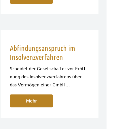
Abfindungsanspruch im
Insolvenzverfahren
Schei­det der Gesell­schaf­ter vor Eröff­
nung des Insol­venz­ver­fah­rens über
das Ver­mö­gen einer GmbH…
Mehr