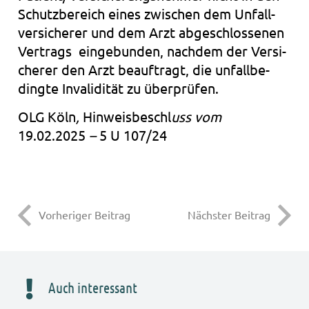
Schutz­be­reich eines zwi­schen dem Unfall­
ver­si­che­rer und dem Arzt abge­schlos­se­nen
Ver­trags ein­ge­bun­den, nach­dem der Ver­si­
che­rer den Arzt beauf­tragt, die unfall­be­
ding­te Inva­li­di­tät zu über­prü­fen.
OLG Köln
,
Hin­weis­be­schl
uss
vom
19.02.2025
–
5 U 107/24
Vorheriger Beitrag
Nächster Beitrag
Auch interessant