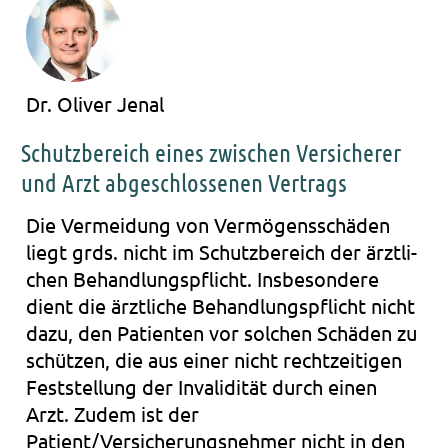
Dr. Oliver Jenal
Schutzbereich eines zwischen Versicherer
und Arzt abgeschlossenen Vertrags
Die Ver­mei­dung von Ver­mö­gens­schä­den
liegt grds. nicht im Schutz­be­reich der
ärzt­li­
chen Behand­lungs­pflicht. Ins­be­son­de­re
dient die ärzt­li­che Behand­lungs­pflicht nicht
dazu, den Pati­en­ten vor sol­chen Schä­den zu
schüt­zen, die aus einer nicht recht­zei­ti­gen
Fest­stel­lung der Inva­li­di­tät durch einen
Arzt. Zudem ist der
Patient/Versicherungsnehmer nicht in den