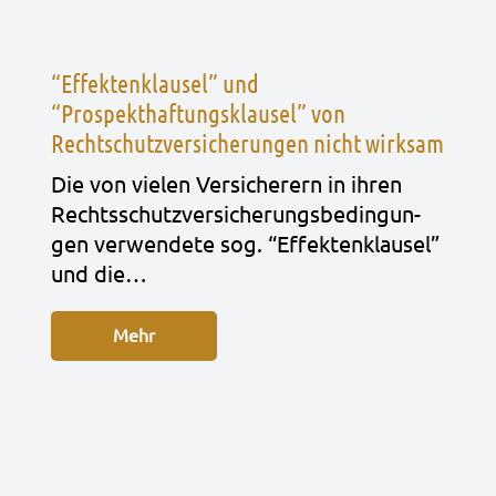
“Effektenklausel” und
“Prospekthaftungsklausel” von
Rechtschutzversicherungen nicht wirksam
Die von vie­len Ver­si­che­rern in ihren
Rechts­schutz­ver­si­che­rungs­be­din­gun­
gen ver­wen­de­te sog. “Effek­ten­klau­sel”
und die…
Mehr