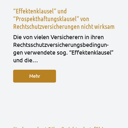
“Effektenklausel” und
“Prospekthaftungsklausel” von
Rechtschutzversicherungen nicht wirksam
Die von vie­len Ver­si­che­rern in ihren
Rechts­schutz­ver­si­che­rungs­be­din­gun­
gen ver­wen­de­te sog. “Effek­ten­klau­sel”
und die…
Mehr