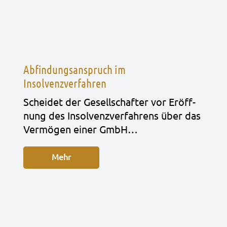
Abfindungsanspruch im
Insolvenzverfahren
Schei­det der Gesell­schaf­ter vor Eröff­
nung des Insol­venz­ver­fah­rens über das
Ver­mö­gen einer GmbH…
Mehr