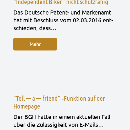
“Independent Biker” nicht schutzfähig
Das Deut­sche Patent- und Mar­ken­amt
hat mit Beschluss vom 02.03.2016 ent­
schie­den, dass…
Mehr
“Tell — a — friend” ‑Funktion auf der
Homepage
Der BGH hatte in einem aktu­el­len Fall
über die Zuläs­sig­keit von E‑Mails…