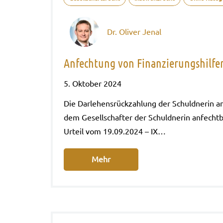
Dr. Oliver Jenal
Anfechtung von Finanzierungshilfen
5. Oktober 2024
Die Dar­le­hens­rück­zah­lung der Schuld­ne­rin
dem Gesell­schaf­ter der Schuld­ne­rin anfecht­
Urteil vom 19.09.2024 – IX…
Mehr