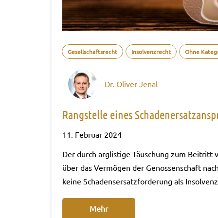
Gesellschaftsrecht
Insolvenzrecht
Ohne Kateg
Dr. Oliver Jenal
Rangstelle eines Schadenersatzansp
11. Februar 2024
Der durch arg­lis­ti­ge Täu­schung zum Bei­tritt 
über das Ver­mö­gen der Genos­sen­schaft nach 
keine Scha­dens­er­satz­for­de­rung als Insol­v
Mehr