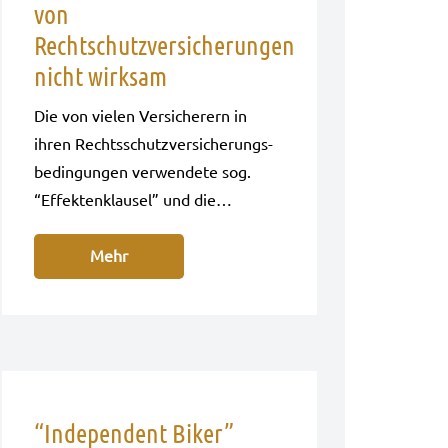
von
Rechtschutzversicherungen
nicht wirksam
Die von vie­len Ver­si­che­rern in
ihren Rechts­schutz­ver­si­che­rungs­
be­din­gun­gen ver­wen­de­te sog.
“Effek­ten­klau­sel” und die…
Mehr
“Independent Biker”