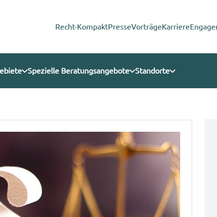
Recht-Kompakt
Presse
Vorträge
Karriere
Engage
ebiete
Spezielle Beratungsangebote
Standorte