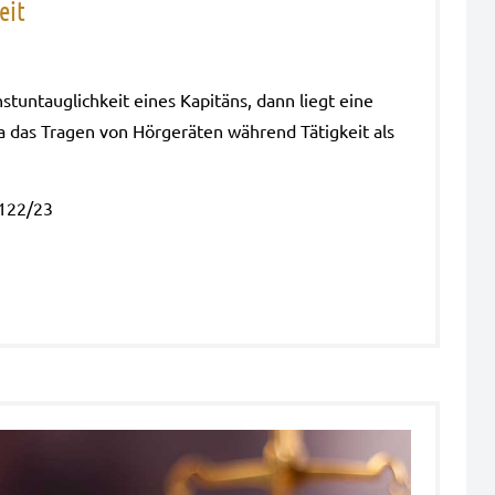
eit
st­un­taug­lich­keit eines Kapi­täns, dann liegt eine
a das Tra­gen von Hör­ge­rä­ten wäh­rend Tätig­keit als
 122/23