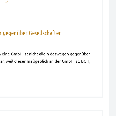
 gegenüber Gesellschafter
 an eine GmbH ist nicht allein des­we­gen gegen­über
bar, weil die­ser maß­geb­lich an der GmbH ist. BGH,