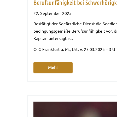
Berufsunfähigkeit bei Schwerhörigk
22. September 2025
Bestä­tigt der See­ärzt­li­che Dienst die See­dien
bedin­gungs­ge­mä­ße Berufs­un­fä­hig­keit vor, d
Kapi­tän unter­sagt ist.
OLG Frank­furt a. M., Urt. v. 27.03.2025 – 3 U
Mehr