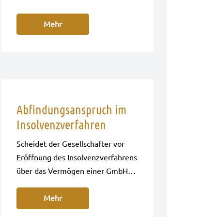
Mehr
Abfindungsanspruch im
Insolvenzverfahren
Schei­det der Gesell­schaf­ter vor
Eröff­nung des Insol­venz­ver­fah­rens
über das Ver­mö­gen einer GmbH…
Mehr