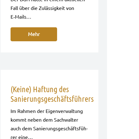
Fall über die Zuläs­sig­keit von
E‑Mails…
Mehr
(Keine) Haftung des
Sanierungsgeschäftsführers
Im Rah­men der Eigen­ver­wal­tung
kommt neben dem Sach­wal­ter
auch dem Sanie­rungs­ge­schäfts­füh­
rer eine…