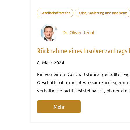
Gesellschaftsrecht
Krise, Sanierung und Insolvenz
Dr. Oliver Jenal
Rücknahme eines Insolvenzantrags 
8. März 2024
Ein von einem Geschäfts­füh­rer gestell­ter Eig
Geschäfts­füh­rer nicht wirk­sam zurück­ge­nom­
ver­hält­nis­se nicht fest­stell­bar ist, ob der 
Mehr