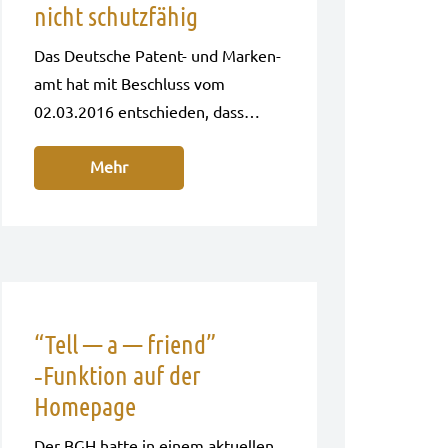
nicht schutzfähig
Das Deut­sche Patent- und Mar­ken­
amt hat mit Beschluss vom
02.03.2016 ent­schie­den, dass…
Mehr
“Tell — a — friend”
‑Funktion auf der
Homepage
Der BGH hatte in einem aktu­el­len