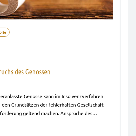
orie
ruchs des Genossen
ver­an­lass­te Genos­se kann im Insol­venz­ver­fah­ren
den Grund­sät­zen der feh­ler­haf­ten Gesell­schaft
enz­for­de­rung gel­tend machen. Ansprü­che des…