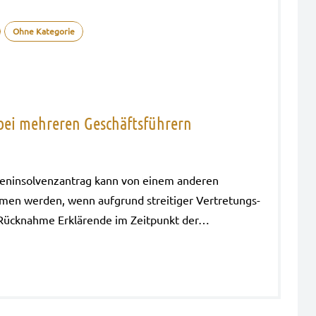
Ohne Kategorie
bei mehreren Geschäftsführern
en­in­sol­venz­an­trag kann von einem ande­ren
men wer­den, wenn auf­grund strei­ti­ger Ver­tre­tungs­
die Rück­nah­me Erklä­ren­de im Zeit­punkt der…