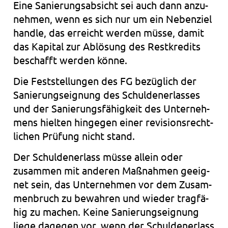
Eine Sanie­rungs­ab­sicht sei auch dann anzu­
neh­men, wenn es sich nur um ein Neben­ziel
hand­le, das erreicht wer­den müsse, damit
das Kapi­tal zur Ablö­sung des Rest­kre­dits
beschafft wer­den könne.
Die Fest­stel­lun­gen des FG bezüg­lich der
Sanie­rungs­eig­nung des Schul­den­er­las­ses
und der Sanie­rungs­fä­hig­keit des Unter­neh­
mens hiel­ten hin­ge­gen einer revi­si­ons­recht­
li­chen Prü­fung nicht stand.
Der Schul­den­er­lass müsse allein oder
zusam­men mit ande­ren Maß­nah­men geeig­
net sein, das Unter­neh­men vor dem Zusam­
men­bruch zu bewah­ren und wie­der trag­fä­
hig zu machen. Keine Sanie­rungs­eig­nung
liege dage­gen vor, wenn der Schul­den­er­lass