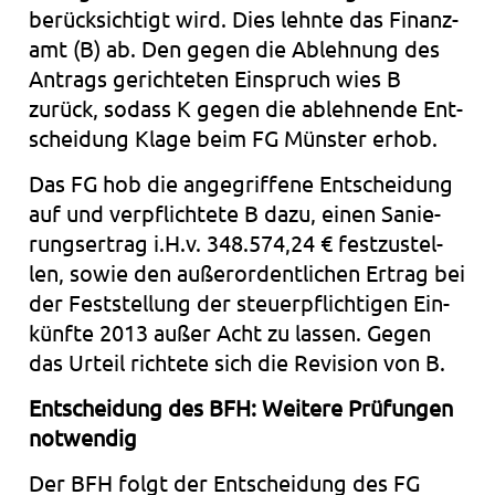
berück­sich­tigt wird. Dies lehn­te das Finanz­
amt (B) ab. Den gegen die Ableh­nung des
Antrags gerich­te­ten Ein­spruch wies B
zurück, sodass K gegen die ableh­nen­de Ent­
schei­dung Klage beim FG Müns­ter erhob.
Das FG hob die ange­grif­fe­ne Ent­schei­dung
auf und ver­pflich­te­te B dazu, einen Sanie­
rungs­er­trag i.H.v. 348.574,24 € fest­zu­stel­
len, sowie den außer­or­dent­li­chen Ertrag bei
der Fest­stel­lung der steu­er­pflich­ti­gen Ein­
künf­te 2013 außer Acht zu las­sen. Gegen
das Urteil rich­te­te sich die Revi­si­on von B.
Ent­schei­dung des BFH: Wei­te­re Prü­fun­gen
not­wen­dig
Der BFH folgt der Ent­schei­dung des FG