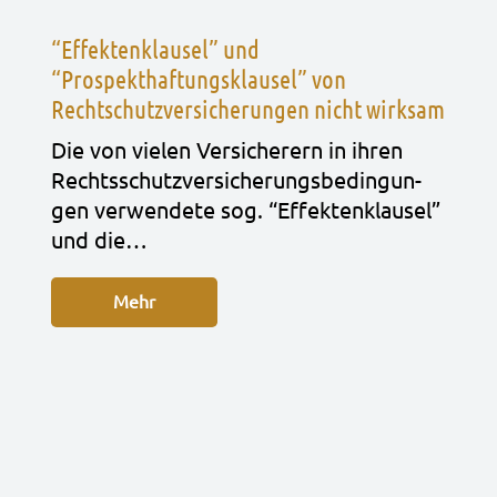
“Effektenklausel” und
“Prospekthaftungsklausel” von
Rechtschutzversicherungen nicht wirksam
Die von vie­len Ver­si­che­rern in ihren
Rechts­schutz­ver­si­che­rungs­be­din­gun­
gen ver­wen­de­te sog. “Effek­ten­klau­sel”
und die…
Mehr