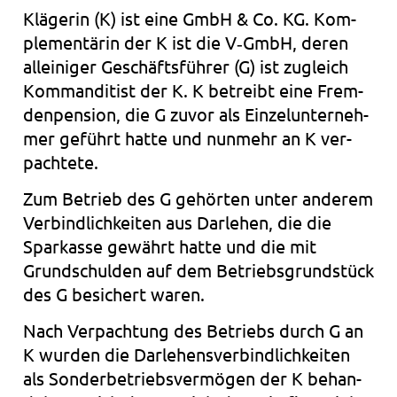
Klä­ge­rin (K) ist eine GmbH & Co. KG. Kom­
ple­men­tä­rin der K ist die V‑GmbH, deren
allei­ni­ger Geschäfts­füh­rer (G) ist zugleich
Kom­man­di­tist der K. K betreibt eine Frem­
den­pen­si­on, die G zuvor als Ein­zel­un­ter­neh­
mer geführt hatte und nun­mehr an K ver­
pach­te­te.
Zum Betrieb des G gehör­ten unter ande­rem
Ver­bind­lich­kei­ten aus Dar­le­hen, die die
Spar­kas­se gewährt hatte und die mit
Grund­schul­den auf dem Betriebs­grund­stück
des G besi­chert waren.
Nach Ver­pach­tung des Betriebs durch G an
K wur­den die Dar­le­hens­ver­bind­lich­kei­ten
als Son­der­be­triebs­ver­mö­gen der K behan­