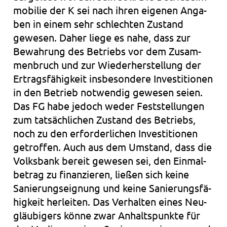
mo­bi­lie der K sei nach ihren eige­nen Anga­
ben in einem sehr schlech­ten Zustand
gewe­sen. Daher liege es nahe, dass zur
Bewah­rung des Betriebs vor dem Zusam­
men­bruch und zur Wie­der­her­stel­lung der
Ertrags­fä­hig­keit ins­be­son­de­re Inves­ti­tio­nen
in den Betrieb not­wen­dig gewe­sen seien.
Das FG habe jedoch weder Fest­stel­lun­gen
zum tat­säch­li­chen Zustand des Betriebs,
noch zu den erfor­der­li­chen Inves­ti­tio­nen
getrof­fen. Auch aus dem Umstand, dass die
Volks­bank bereit gewe­sen sei, den Ein­mal­
be­trag zu finan­zie­ren, lie­ßen sich keine
Sanie­rungs­eig­nung und keine Sanie­rungs­fä­
hig­keit her­lei­ten. Das Ver­hal­ten eines Neu­
gläu­bi­gers könne zwar Anhalts­punk­te für