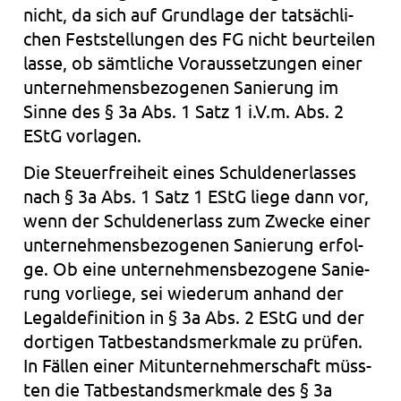
nicht, da sich auf Grund­la­ge der tat­säch­li­
chen Fest­stel­lun­gen des FG nicht beur­tei­len
lasse, ob sämt­li­che Vor­aus­set­zun­gen einer
unter­neh­mens­be­zo­ge­nen Sanie­rung im
Sinne des § 3a Abs. 1 Satz 1 i.V.m. Abs. 2
EStG vor­la­gen.
Die Steu­er­frei­heit eines Schul­den­er­las­ses
nach § 3a Abs. 1 Satz 1 EStG liege dann vor,
wenn der Schul­den­er­lass zum Zwe­cke einer
unter­neh­mens­be­zo­ge­nen Sanie­rung erfol­
ge. Ob eine unter­neh­mens­be­zo­ge­ne Sanie­
rung vor­lie­ge, sei wie­der­um anhand der
Legal­de­fi­ni­ti­on in § 3a Abs. 2 EStG und der
dor­ti­gen Tat­be­stands­merk­ma­le zu prü­fen.
In Fäl­len einer Mit­un­ter­neh­mer­schaft müss­
ten die Tat­be­stands­merk­ma­le des § 3a