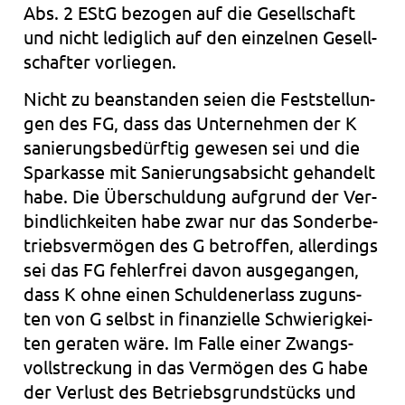
Abs. 2 EStG bezo­gen auf die Gesell­schaft
und nicht ledig­lich auf den ein­zel­nen Gesell­
schaf­ter vor­lie­gen.
Nicht zu bean­stan­den seien die Fest­stel­lun­
gen des FG, dass das Unter­neh­men der K
sanie­rungs­be­dürf­tig gewe­sen sei und die
Spar­kas­se mit Sanie­rungs­ab­sicht gehan­delt
habe. Die Über­schul­dung auf­grund der Ver­
bind­lich­kei­ten habe zwar nur das Son­der­be­
triebs­ver­mö­gen des G betrof­fen, aller­dings
sei das FG feh­ler­frei davon aus­ge­gan­gen,
dass K ohne einen Schul­den­er­lass zuguns­
ten von G selbst in finan­zi­el­le Schwie­rig­kei­
ten gera­ten wäre. Im Falle einer Zwangs­
voll­stre­ckung in das Ver­mö­gen des G habe
der Ver­lust des Betriebs­grund­stücks und