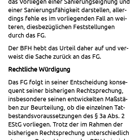
das Vor­lie­gen einer Sanie­rungs­eig­nung und
einer Sanie­rungs­fä­hig­keit dar­stel­len, aller­
dings fehle es im vor­lie­gen­den Fall an wei­
te­ren, dies­be­züg­li­chen Fest­stel­lun­gen
durch das FG.
Der BFH hebt das Urteil daher auf und ver­
weist die Sache zurück an das FG.
Recht­li­che Wür­di­gung
Das FG folgt in sei­ner Ent­schei­dung kon­se­
quent sei­ner bis­he­ri­gen Recht­spre­chung,
ins­be­son­de­re sei­nen ent­wi­ckel­ten Maß­stä­
ben zur Beur­tei­lung, ob die ein­zel­nen Tat­
be­stands­vor­aus­set­zun­gen des § 3a Abs. 2
EStG vor­lie­gen. Trotz der im Rah­men der
bis­he­ri­gen Recht­spre­chung unter­schied­lich