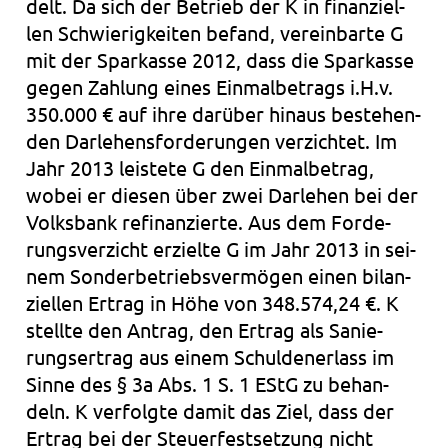
delt. Da sich der Betrieb der K in finan­zi­el­
len Schwie­rig­kei­ten befand, ver­ein­bar­te G
mit der Spar­kas­se 2012, dass die Spar­kas­se
gegen Zah­lung eines Ein­mal­be­trags i.H.v.
350.000 € auf ihre dar­über hin­aus bestehen­
den Dar­le­hens­for­de­run­gen ver­zich­tet. Im
Jahr 2013 leis­te­te G den Ein­mal­be­trag,
wobei er die­sen über zwei Dar­le­hen bei der
Volks­bank refi­nan­zier­te. Aus dem For­de­
rungs­ver­zicht erziel­te G im Jahr 2013 in sei­
nem Son­der­be­triebs­ver­mö­gen einen bilan­
zi­el­len Ertrag in Höhe von 348.574,24 €. K
stell­te den Antrag, den Ertrag als Sanie­
rungs­er­trag aus einem Schul­den­er­lass im
Sinne des § 3a Abs. 1 S. 1 EStG zu behan­
deln. K ver­folg­te damit das Ziel, dass der
Ertrag bei der Steu­er­fest­set­zung nicht