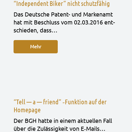
“Independent Biker” nicht schutzfähig
Das Deut­sche Patent- und Mar­ken­amt
hat mit Beschluss vom 02.03.2016 ent­
schie­den, dass…
Mehr
“Tell — a — friend” ‑Funktion auf der
Homepage
Der BGH hatte in einem aktu­el­len Fall
über die Zuläs­sig­keit von E‑Mails…