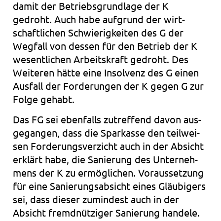
damit der Betriebs­grund­la­ge der K
gedroht. Auch habe auf­grund der wirt­
schaft­li­chen Schwie­rig­kei­ten des G der
Weg­fall von des­sen für den Betrieb der K
wesent­li­chen Arbeits­kraft gedroht. Des
Wei­te­ren hätte eine Insolvenz des G einen
Aus­fall der For­de­run­gen der K gegen G zur
Folge gehabt.
Das FG sei eben­falls zutref­fend davon aus­
ge­gan­gen, dass die Spar­kas­se den teil­wei­
sen For­de­rungs­ver­zicht auch in der Absicht
erklärt habe, die Sanie­rung des Unter­neh­
mens der K zu ermög­li­chen. Vor­aus­set­zung
für eine Sanie­rungs­ab­sicht eines Gläu­bi­gers
sei, dass die­ser zumin­dest auch in der
Absicht fremd­nüt­zi­ger Sanie­rung han­de­le.