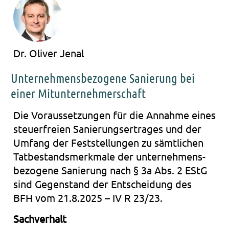
Dr. Oliver Jenal
Unternehmensbezogene Sanierung bei
einer Mitunternehmerschaft
Die Vor­aus­set­zun­gen für die Annah­me eines
steu­er­frei­en Sanie­rungs­er­tra­ges und der
Umfang der Fest­stel­lun­gen zu sämt­li­chen
Tat­be­stands­merk­ma­le der unter­neh­mens­
be­zo­ge­ne Sanie­rung nach § 3a Abs. 2 EStG
sind Gegen­stand der Ent­schei­dung des
BFH vom 21.8.2025 – IV R 23/23.
Sach­ver­halt