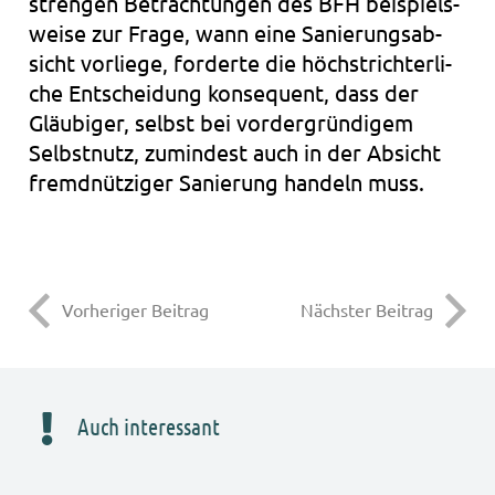
stren­gen Betrach­tun­gen des BFH bei­spiels­
wei­se zur Frage, wann eine Sanie­rungs­ab­
sicht vor­lie­ge, for­der­te die höchst­rich­ter­li­
che Ent­schei­dung kon­se­quent, dass der
Gläu­bi­ger, selbst bei vor­der­grün­di­gem
Selbst­nutz, zumin­dest auch in der Absicht
fremd­nüt­zi­ger Sanie­rung han­deln muss.
Vorheriger Beitrag
Nächster Beitrag
Auch interessant