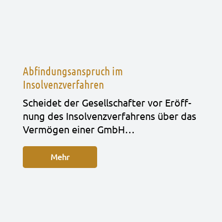
Abfindungsanspruch im
Insolvenzverfahren
Schei­det der Gesell­schaf­ter vor Eröff­
nung des Insol­venz­ver­fah­rens über das
Ver­mö­gen einer GmbH…
Mehr