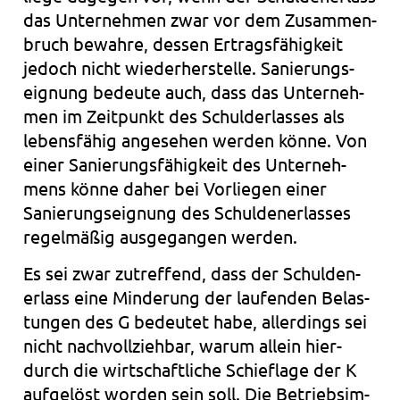
das Unter­neh­men zwar vor dem Zusam­men­
bruch bewah­re, des­sen Ertrags­fä­hig­keit
jedoch nicht wie­der­her­stel­le. Sanie­rungs­
eig­nung bedeu­te auch, dass das Unter­neh­
men im Zeit­punkt des Schuld­er­las­ses als
lebens­fä­hig ange­se­hen wer­den könne. Von
einer Sanie­rungs­fä­hig­keit des Unter­neh­
mens könne daher bei Vor­lie­gen einer
Sanie­rungs­eig­nung des Schul­den­er­las­ses
regel­mä­ßig aus­ge­gan­gen wer­den.
Es sei zwar zutref­fend, dass der Schul­den­
er­lass eine Min­de­rung der lau­fen­den Belas­
tun­gen des G bedeu­tet habe, aller­dings sei
nicht nach­voll­zieh­bar, warum allein hier­
durch die wirt­schaft­li­che Schief­la­ge der K
auf­ge­löst wor­den sein soll. Die Betriebs­im­