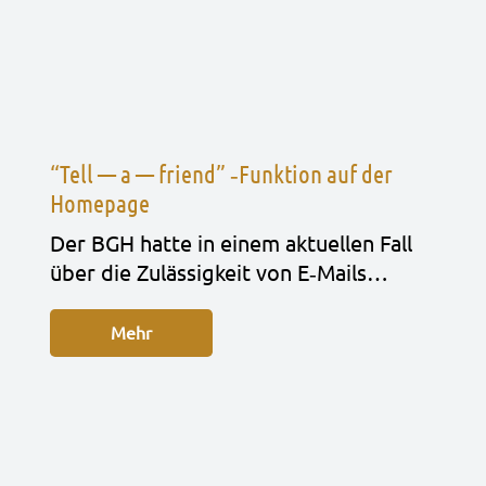
“Tell — a — friend” ‑Funktion auf der
Homepage
Der BGH hatte in einem aktu­el­len Fall
über die Zuläs­sig­keit von E‑Mails…
Mehr