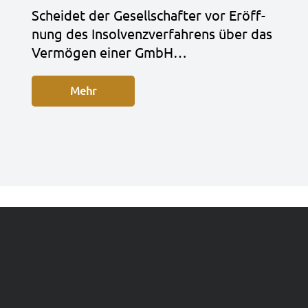
Schei­det der Gesell­schaf­ter vor Eröff­
nung des Insol­venz­ver­fah­rens über das
Ver­mö­gen einer GmbH…
Mehr