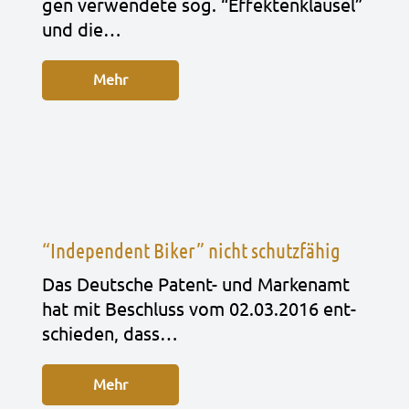
gen ver­wen­de­te sog. “Effek­ten­klau­sel”
und die…
Mehr
“Independent Biker” nicht schutzfähig
Das Deut­sche Patent- und Mar­ken­amt
hat mit Beschluss vom 02.03.2016 ent­
schie­den, dass…
Mehr