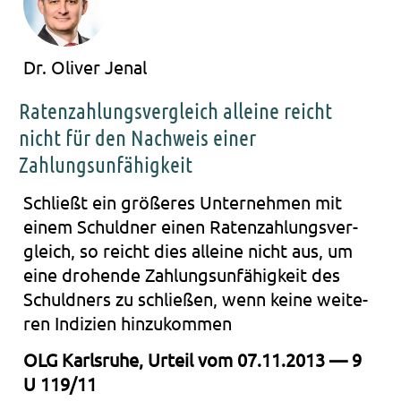
Dr. Oliver Jenal
Ratenzahlungsvergleich alleine reicht
nicht für den Nachweis einer
Zahlungsunfähigkeit
Schließt ein grö­ße­res Unter­neh­men mit
einem Schuld­ner einen Raten­zah­lungs­ver­
gleich, so reicht dies allei­ne nicht aus, um
eine dro­hen­de Zah­lungs­un­fä­hig­keit des
Schuld­ners zu schlie­ßen, wenn keine wei­te­
ren Indi­zi­en hin­zu­kom­men
OLG Karls­ru­he, Urteil vom 07.11.2013 — 9
U 119/11