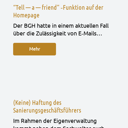
“Tell — a — friend” ‑Funktion auf der
Homepage
Der BGH hatte in einem aktu­el­len Fall
über die Zuläs­sig­keit von E‑Mails…
Mehr
(Keine) Haftung des
Sanierungsgeschäftsführers
Im Rah­men der Eigen­ver­wal­tung