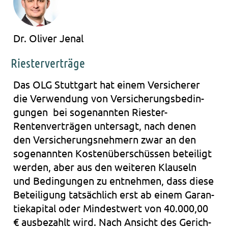
Dr. Oliver Jenal
Riesterverträge
Das OLG Stutt­gart hat einem Ver­si­che­rer
die Ver­wen­dung von Ver­si­che­rungs­be­din­
gun­gen bei soge­nann­ten Riester-
Rentenverträgen unter­sagt, nach denen
den Ver­si­che­rungs­neh­mern zwar an den
soge­nann­ten Kos­ten­über­schüs­sen betei­ligt
wer­den, aber aus den wei­te­ren Klau­seln
und Bedin­gun­gen zu ent­neh­men, dass diese
Betei­li­gung tat­säch­lich erst ab einem Garan­
tie­ka­pi­tal oder Min­dest­wert von 40.000,00
€ aus­be­zahlt wird. Nach Ansicht des Gerich­