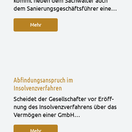
kommt neben dem Sach­wal­ter auch
dem Sanie­rungs­ge­schäfts­füh­rer eine…
Mehr
Abfindungsanspruch im
Insolvenzverfahren
Schei­det der Gesell­schaf­ter vor Eröff­
nung des Insol­venz­ver­fah­rens über das
Ver­mö­gen einer GmbH…
Mehr