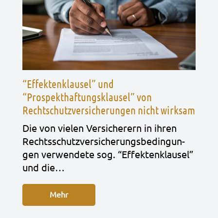
“Effektenklausel” und
“Prospekthaftungsklausel” von
Rechtschutzversicherungen nicht wirksam
Die von vie­len Ver­si­che­rern in ihren
Rechts­schutz­ver­si­che­rungs­be­din­gun­
gen ver­wen­de­te sog. “Effek­ten­klau­sel”
und die…
Mehr