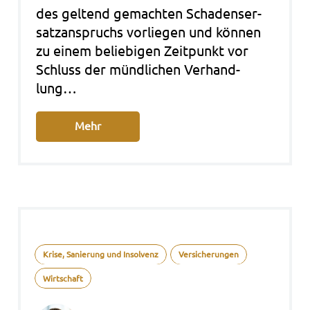
des gel­tend gemach­ten Scha­dens­er­
satz­an­spruchs vor­lie­gen und kön­nen
zu einem belie­bi­gen Zeit­punkt vor
Schluss der münd­li­chen Ver­hand­
lung…
Mehr
Krise, Sanierung und Insolvenz
Versicherungen
Wirtschaft