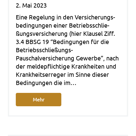
2. Mai 2023
Eine Rege­lung in den Ver­si­che­rungs­
be­din­gun­gen einer Betriebs­schlie­
ßungs­ver­si­che­rung (hier Klau­sel Ziff.
3.4 BBSG 19 “Bedin­gun­gen für die
Betriebsschließungs-
Pauschalversicherung Gewer­be”, nach
der mel­de­pflich­ti­ge Krank­hei­ten und
Krank­heits­er­re­ger im Sinne die­ser
Bedin­gun­gen die im…
Mehr