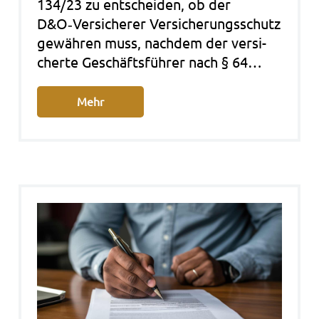
134/23 zu ent­schei­den, ob der
D&O‑Versicherer Ver­si­che­rungs­schutz
gewäh­ren muss, nach­dem der ver­si­
cher­te Geschäfts­füh­rer nach § 64…
Mehr