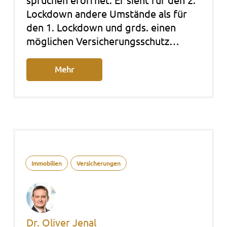
sprü­chen eröff­net. Er sieht für den 2.
Lock­down ande­re Umstän­de als für
den 1. Lock­down und grds. einen
mög­li­chen Ver­si­che­rungs­schutz…
Mehr
Immobilien
Versicherungen
Dr. Oliver Jenal