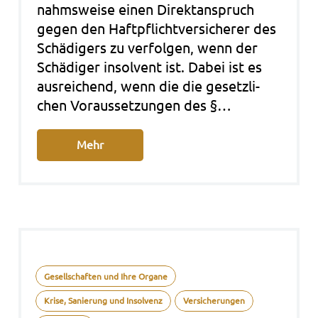
nahms­wei­se einen Direkt­an­spruch
gegen den Haft­pflicht­ver­si­che­rer des
Schä­di­gers zu ver­fol­gen, wenn der
Schä­di­ger insol­vent ist. Dabei ist es
aus­rei­chend, wenn die die gesetz­li­
chen Vor­aus­set­zun­gen des §…
Mehr
Gesellschaften und Ihre Organe
Krise, Sanierung und Insolvenz
Versicherungen