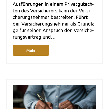
Aus­füh­run­gen in einem Pri­vat­gut­ach­
ten des Ver­si­che­rers kann der Ver­si­
che­rungs­neh­mer bestrei­ten. Führt
der Ver­si­che­rungs­neh­mer als Grund­la­
ge für sei­nen Anspruch den Ver­si­che­
rungs­ver­trag und…
Mehr