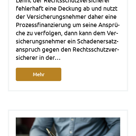
Lehnt der Rechts­schutz­ver­si­che­rer
feh­ler­haft eine Deckung ab und nutzt
der Ver­si­che­rungs­neh­mer daher eine
Pro­zess­fi­nan­zie­rung um seine Ansprü­
che zu ver­fol­gen, dann kann dem Ver­
si­che­rungs­neh­mer ein Scha­den­er­satz­
an­spruch gegen den Rechts­schutz­ver­
si­che­rer in der…
Mehr