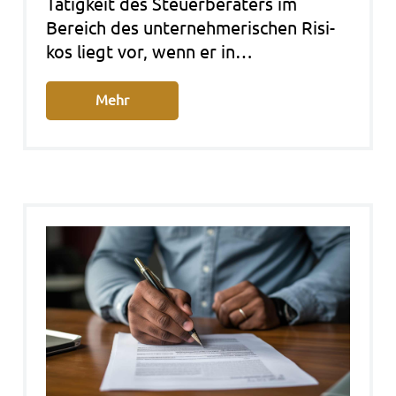
Tätig­keit des Steu­er­be­ra­ters im
Bereich des unter­neh­me­ri­schen Risi­
kos liegt vor, wenn er in…
Mehr