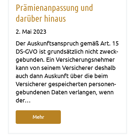
Prämienanpassung und
darüber hinaus
2. Mai 2023
Der Aus­kunfts­an­spruch gemäß Art. 15
DS-GVO ist grund­sätz­lich nicht zweck­
ge­bun­den. Ein Ver­si­che­rungs­neh­mer
kann von sei­nem Ver­si­che­rer des­halb
auch dann Aus­kunft über die beim
Ver­si­che­rer gespei­cher­ten per­so­nen­
ge­bun­de­nen Daten ver­lan­gen, wenn
der…
Mehr