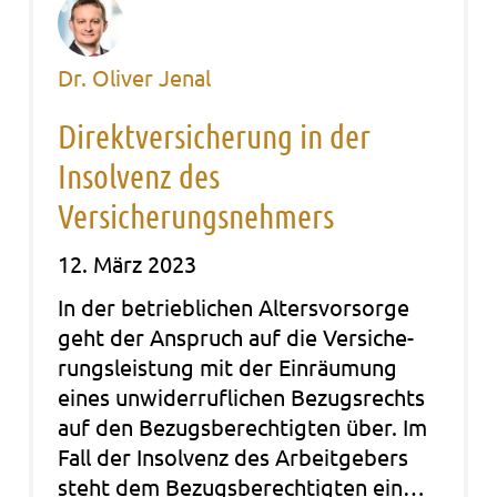
Dr. Oliver Jenal
Direktversicherung in der
Insolvenz des
Versicherungsnehmers
12. März 2023
In der betrieb­li­chen Alters­vor­sor­ge
geht der Anspruch auf die Ver­si­che­
rungs­leis­tung mit der Ein­räu­mung
eines unwi­der­ruf­li­chen Bezugs­rechts
auf den Bezugs­be­rech­tig­ten über. Im
Fall der Insolvenz des Arbeit­ge­bers
steht dem Bezugs­be­rech­tig­ten ein…