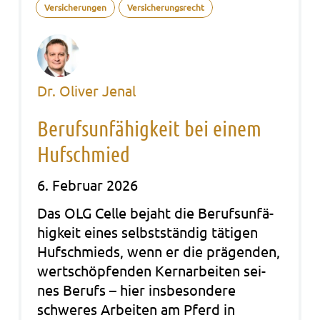
Versicherungen
Versicherungsrecht
Dr. Oliver Jenal
Berufsunfähigkeit bei einem
Hufschmied
6. Februar 2026
Das OLG Celle bejaht die Berufs­un­fä­
hig­keit eines selbst­stän­dig täti­gen
Huf­schmieds, wenn er die prä­gen­den,
wert­schöp­fen­den Kern­ar­bei­ten sei­
nes Berufs – hier ins­be­son­de­re
schwe­res Arbei­ten am Pferd in