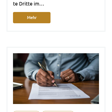
te Drit­te im…
Mehr