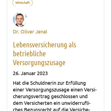
Wirtschaft
Dr. Oliver Jenal
Lebensversicherung als
betriebliche
Versorgungszusage
26. Januar 2023
Hat die Schuld­ne­rin zur Erfül­lung
einer Ver­sor­gungs­zu­sa­ge einen Ver­si­
che­rungs­ver­trag geschlos­sen und
dem Ver­si­cher­ten ein unwi­der­ruf­li­
ches Bezugs­recht auf die Ver­si­che­