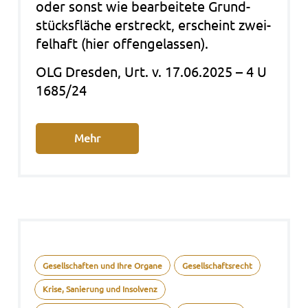
oder sonst wie bear­bei­te­te Grund­
stücks­flä­che erstreckt, erscheint zwei­
fel­haft (hier offen­ge­las­sen).
OLG Dres­den, Urt. v. 17.06.2025 – 4 U
1685/24
Mehr
Gesellschaften und Ihre Organe
Gesellschaftsrecht
Krise, Sanierung und Insolvenz