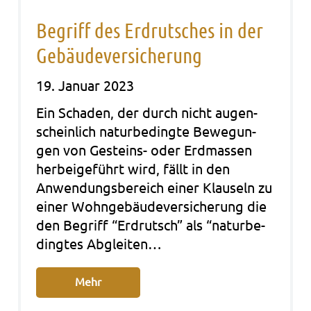
Begriff des Erdrutsches in der
Gebäudeversicherung
19. Januar 2023
Ein Scha­den, der durch nicht augen­
schein­lich natur­be­ding­te Bewe­gun­
gen von Gesteins- oder Erd­mas­sen
her­bei­ge­führt wird, fällt in den
Anwen­dungs­be­reich einer Klau­seln zu
einer Wohn­ge­bäu­de­ver­si­che­rung die
den Begriff “Erd­rutsch” als “natur­be­
ding­tes Abglei­ten…
Mehr