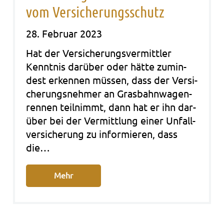
vom Versicherungsschutz
28. Februar 2023
Hat der Ver­si­che­rungs­ver­mitt­ler
Kennt­nis dar­über oder hätte zumin­
dest erken­nen müs­sen, dass der Ver­si­
che­rungs­neh­mer an Gras­bahn­wa­gen­
ren­nen teil­nimmt, dann hat er ihn dar­
über bei der Ver­mitt­lung einer Unfall­
ver­si­che­rung zu infor­mie­ren, dass
die…
Mehr