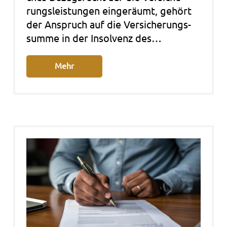
rungs­leis­tun­gen ein­ge­räumt, gehört
der Anspruch auf die Ver­si­che­rungs­
sum­me in der Insolvenz des…
Mehr