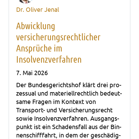
Dr. Oliver Jenal
Abwicklung
versicherungsrechtlicher
Ansprüche im
Insolvenzverfahren
7. Mai 2026
Der Bun­des­ge­richts­hof klärt drei pro­
zes­su­al und mate­ri­ell­recht­lich bedeut­
sa­me Fra­gen im Kon­text von
Transport- und Ver­si­che­rungs­recht
sowie Insol­venz­ver­fah­ren. Aus­gangs­
punkt ist ein Scha­dens­fall aus der Bin­
nen­schiff­fahrt, in dem der geschä­dig­