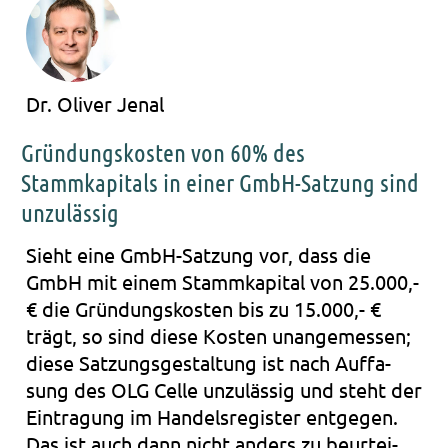
Dr. Oliver Jenal
Gründungskosten von 60% des
Stammkapitals in einer GmbH-Satzung sind
unzulässig
Sieht eine GmbH-Satzung vor, dass die
GmbH mit einem Stamm­ka­pi­tal von 25.000,-
€ die Grün­dungs­kos­ten bis zu 15.000,- €
trägt, so sind diese Kos­ten unan­ge­mes­sen;
diese Sat­zungs­ge­stal­tung ist nach Auf­fa­
sung des OLG Celle unzu­läs­sig und steht der
Ein­tra­gung im Han­dels­re­gis­ter ent­ge­gen.
Das ist auch dann nicht anders zu beur­tei­