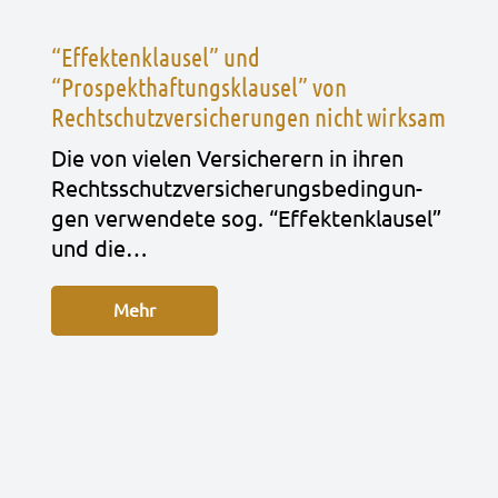
“Effektenklausel” und
“Prospekthaftungsklausel” von
Rechtschutzversicherungen nicht wirksam
Die von vie­len Ver­si­che­rern in ihren
Rechts­schutz­ver­si­che­rungs­be­din­gun­
gen ver­wen­de­te sog. “Effek­ten­klau­sel”
und die…
Mehr