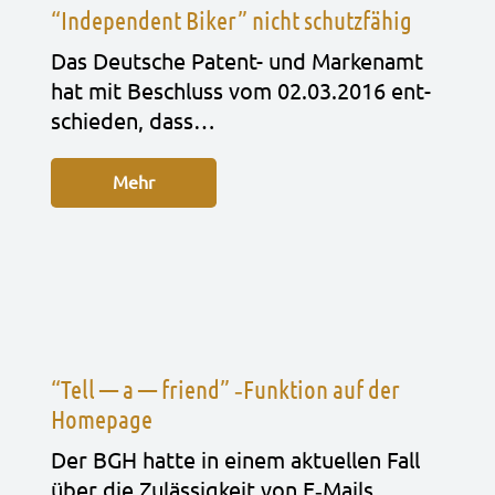
“Independent Biker” nicht schutzfähig
Das Deut­sche Patent- und Mar­ken­amt
hat mit Beschluss vom 02.03.2016 ent­
schie­den, dass…
Mehr
“Tell — a — friend” ‑Funktion auf der
Homepage
Der BGH hatte in einem aktu­el­len Fall
über die Zuläs­sig­keit von E‑Mails…