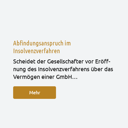
Abfindungsanspruch im
Insolvenzverfahren
Schei­det der Gesell­schaf­ter vor Eröff­
nung des Insol­venz­ver­fah­rens über das
Ver­mö­gen einer GmbH…
Mehr