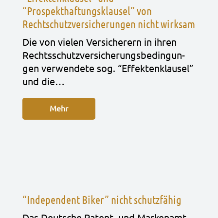
“Prospekthaftungsklausel” von
Rechtschutzversicherungen nicht wirksam
Die von vie­len Ver­si­che­rern in ihren
Rechts­schutz­ver­si­che­rungs­be­din­gun­
gen ver­wen­de­te sog. “Effek­ten­klau­sel”
und die…
Mehr
“Independent Biker” nicht schutzfähig
Das Deut­sche Patent- und Mar­ken­amt