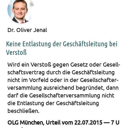
Dr. Oliver Jenal
Keine Entlastung der Geschäftsleitung bei
Verstoß
Wird ein Ver­stoß gegen Gesetz oder Gesell­
schafts­ver­trag durch die Geschäfts­lei­tung
nicht im Vor­feld oder in der Gesell­schaf­ter­
ver­samm­lung aus­rei­chend begrün­det, dann
darf die Gesell­schaf­ter­ver­samm­lung nicht
die Ent­las­tung der Geschäfts­lei­tung
beschlie­ßen.
OLG Mün­chen, Urteil vom 22.07.2015 — 7 U