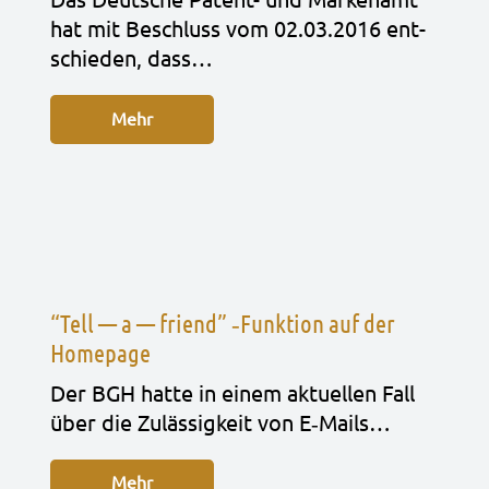
hat mit Beschluss vom 02.03.2016 ent­
schie­den, dass…
Mehr
“Tell — a — friend” ‑Funktion auf der
Homepage
Der BGH hatte in einem aktu­el­len Fall
über die Zuläs­sig­keit von E‑Mails…
Mehr