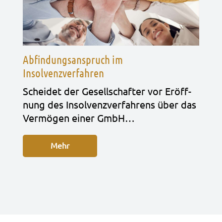
Abfindungsanspruch im
Insolvenzverfahren
Schei­det der Gesell­schaf­ter vor Eröff­
nung des Insol­venz­ver­fah­rens über das
Ver­mö­gen einer GmbH…
Mehr