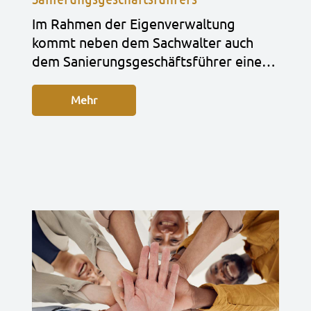
Im Rah­men der Eigen­ver­wal­tung
kommt neben dem Sach­wal­ter auch
dem Sanie­rungs­ge­schäfts­füh­rer eine…
Mehr