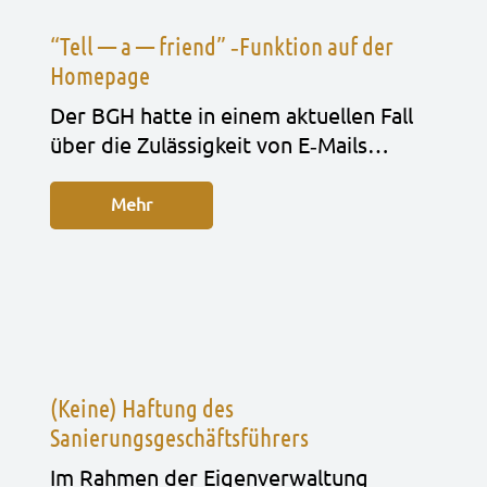
“Tell — a — friend” ‑Funktion auf der
Homepage
Der BGH hatte in einem aktu­el­len Fall
über die Zuläs­sig­keit von E‑Mails…
Mehr
(Keine) Haftung des
Sanierungsgeschäftsführers
Im Rah­men der Eigen­ver­wal­tung