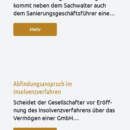
kommt neben dem Sach­wal­ter auch
dem Sanie­rungs­ge­schäfts­füh­rer eine…
Mehr
Abfindungsanspruch im
Insolvenzverfahren
Schei­det der Gesell­schaf­ter vor Eröff­
nung des Insol­venz­ver­fah­rens über das
Ver­mö­gen einer GmbH…