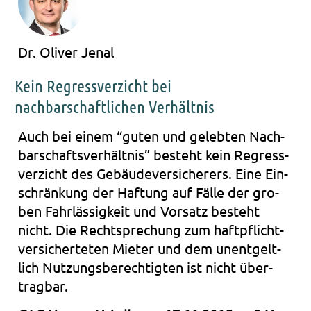
Dr. Oliver Jenal
Kein Regressverzicht bei
nachbarschaftlichen Verhältnis
Auch bei einem “guten und geleb­ten Nach­
bar­schafts­ver­hält­nis” besteht kein Regress­
ver­zicht des Gebäu­de­ver­si­che­rers. Eine Ein­
schrän­kung der Haf­tung auf Fälle der gro­
ben Fahr­läs­sig­keit und Vor­satz besteht
nicht. Die Recht­spre­chung zum haft­pflicht­
ver­si­cher­te­ten Mie­ter und dem unent­gelt­
lich Nut­zungs­be­rech­tig­ten ist nicht über­
trag­bar.