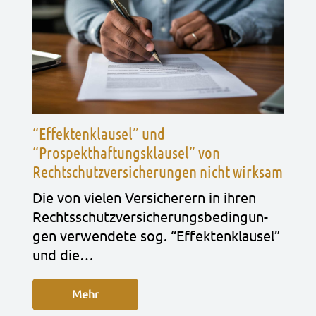
“Effektenklausel” und
“Prospekthaftungsklausel” von
Rechtschutzversicherungen nicht wirksam
Die von vie­len Ver­si­che­rern in ihren
Rechts­schutz­ver­si­che­rungs­be­din­gun­
gen ver­wen­de­te sog. “Effek­ten­klau­sel”
und die…
Mehr