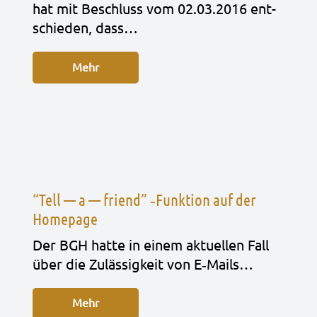
hat mit Beschluss vom 02.03.2016 ent­
schie­den, dass…
Mehr
“Tell — a — friend” ‑Funktion auf der
Homepage
Der BGH hatte in einem aktu­el­len Fall
über die Zuläs­sig­keit von E‑Mails…
Mehr