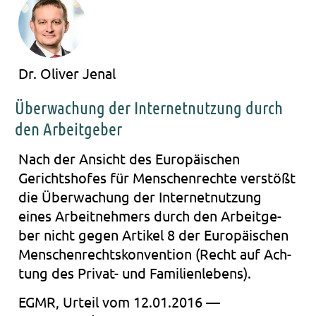
Dr. Oliver Jenal
Überwachung der Internetnutzung durch
den Arbeitgeber
Nach der Ansicht des Euro­päi­schen
Gerichts­ho­fes für Men­schen­rech­te ver­stößt
die Über­wa­chung der Inter­net­nut­zung
eines Arbeit­neh­mers durch den Arbeit­ge­
ber nicht gegen Arti­kel 8 der Euro­päi­schen
Men­schen­rechts­kon­ven­ti­on (Recht auf Ach­
tung des Privat- und Fami­li­en­le­bens).
EGMR, Urteil vom 12.01.2016 —