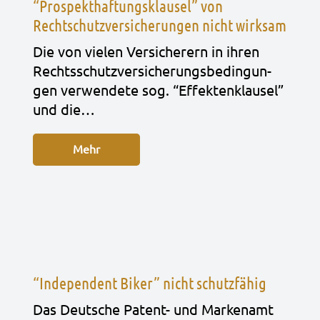
“Prospekthaftungsklausel” von
Rechtschutzversicherungen nicht wirksam
Die von vie­len Ver­si­che­rern in ihren
Rechts­schutz­ver­si­che­rungs­be­din­gun­
gen ver­wen­de­te sog. “Effek­ten­klau­sel”
und die…
Mehr
“Independent Biker” nicht schutzfähig
Das Deut­sche Patent- und Mar­ken­amt