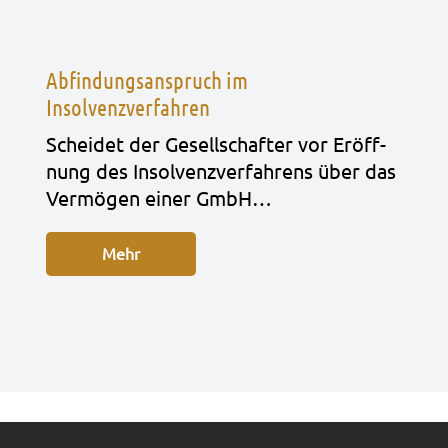
Abfindungsanspruch im
Insolvenzverfahren
Schei­det der Gesell­schaf­ter vor Eröff­
nung des Insol­venz­ver­fah­rens über das
Ver­mö­gen einer GmbH…
Mehr