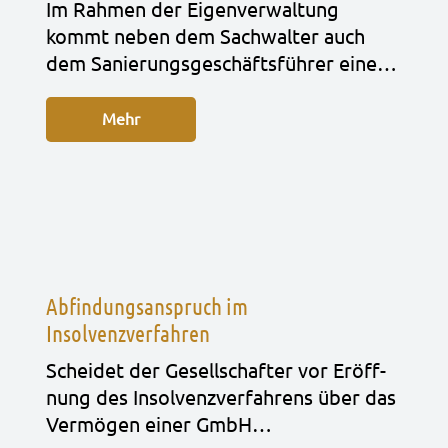
Im Rah­men der Eigen­ver­wal­tung
kommt neben dem Sach­wal­ter auch
dem Sanie­rungs­ge­schäfts­füh­rer eine…
Mehr
Abfindungsanspruch im
Insolvenzverfahren
Schei­det der Gesell­schaf­ter vor Eröff­
nung des Insol­venz­ver­fah­rens über das
Ver­mö­gen einer GmbH…