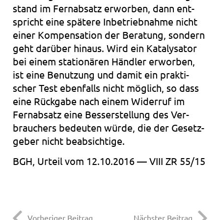
stand im Fern­ab­satz erwor­ben, dann ent­
spricht eine spä­te­re Inbe­trieb­nah­me nicht
einer Kom­pen­sa­ti­on der Bera­tung, son­dern
geht dar­über hin­aus. Wird ein Kata­ly­sa­tor
bei einem sta­tio­nä­ren Händ­ler erwor­ben,
ist eine Benut­zung und damit ein prak­ti­
scher Test eben­falls nicht mög­lich, so dass
eine Rück­ga­be nach einem Wider­ruf im
Fern­ab­satz eine Bes­ser­stel­lung des Ver­
brau­chers bedeu­ten würde, die der Gesetz­
ge­ber nicht beab­sich­ti­ge.
BGH, Urteil vom 12.10.2016 — VIII ZR 55/15
Vorheriger Beitrag
Nächster Beitrag