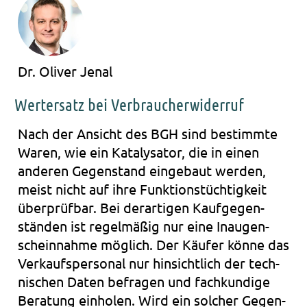
Dr. Oliver Jenal
Wertersatz bei Verbraucherwiderruf
Nach der Ansicht des BGH sind bestimm­te
Waren, wie ein Kata­ly­sa­tor, die in einen
ande­ren Gegen­stand ein­ge­baut wer­den,
meist nicht auf ihre Funk­ti­ons­tüch­tig­keit
über­prüf­bar. Bei der­ar­ti­gen Kauf­ge­gen­
stän­den ist regel­mä­ßig nur eine Inau­gen­
schein­nah­me mög­lich. Der Käu­fer könne das
Ver­kaufs­per­so­nal nur hin­sicht­lich der tech­
ni­schen Daten befra­gen und fach­kun­di­ge
Bera­tung ein­ho­len. Wird ein sol­cher Gegen­