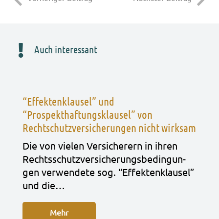
Auch interessant
“Effektenklausel” und
“Prospekthaftungsklausel” von
Rechtschutzversicherungen nicht wirksam
Die von vie­len Ver­si­che­rern in ihren
Rechts­schutz­ver­si­che­rungs­be­din­gun­
gen ver­wen­de­te sog. “Effek­ten­klau­sel”
und die…
Mehr