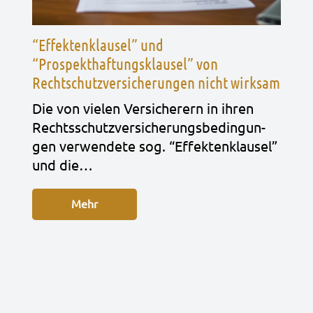
“Effektenklausel” und
“Prospekthaftungsklausel” von
Rechtschutzversicherungen nicht wirksam
Die von vie­len Ver­si­che­rern in ihren
Rechts­schutz­ver­si­che­rungs­be­din­gun­
gen ver­wen­de­te sog. “Effek­ten­klau­sel”
und die…
Mehr