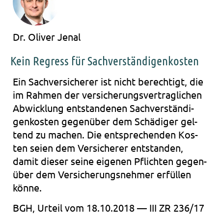
Dr. Oliver Jenal
Kein Regress für Sachverständigenkosten
Ein Sach­ver­si­che­rer ist nicht berech­tigt, die
im Rah­men der ver­si­che­rungs­ver­trag­li­chen
Abwick­lung ent­stan­de­nen Sach­ver­stän­di­
gen­kos­ten gegen­über dem Schä­di­ger gel­
tend zu machen. Die ent­spre­chen­den Kos­
ten seien dem Ver­si­che­rer ent­stan­den,
damit die­ser seine eige­nen Pflich­ten gegen­
über dem Ver­si­che­rungs­neh­mer erfül­len
könne.
BGH, Urteil vom 18.10.2018 — III ZR 236/17