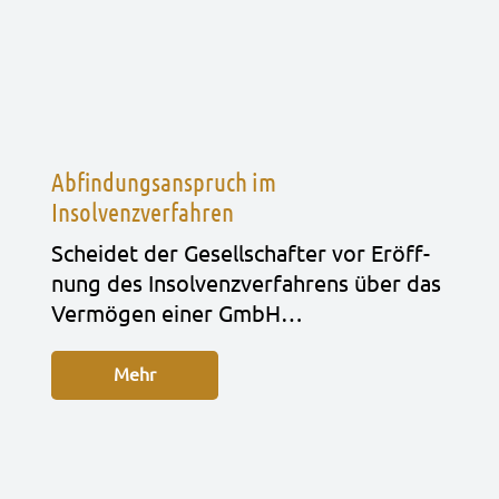
Abfindungsanspruch im
Insolvenzverfahren
Schei­det der Gesell­schaf­ter vor Eröff­
nung des Insol­venz­ver­fah­rens über das
Ver­mö­gen einer GmbH…
Mehr