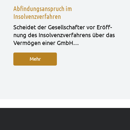
Abfindungsanspruch im
Insolvenzverfahren
Schei­det der Gesell­schaf­ter vor Eröff­
nung des Insol­venz­ver­fah­rens über das
Ver­mö­gen einer GmbH…
Mehr