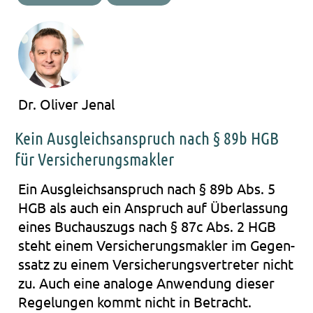
Dr. Oliver Jenal
Kein Ausgleichsanspruch nach § 89b HGB
für Versicherungsmakler
Ein Aus­gleichs­an­spruch nach
§ 89b Abs. 5
HGB als auch ein Anspruch auf Über­las­sung
eines Buch­aus­zugs nach § 87c Abs. 2 HGB
steht einem Ver­si­che­rungs­mak­ler im Gegen­
ssatz zu einem Ver­si­che­rungs­ver­tre­ter nicht
zu. Auch eine ana­lo­ge Anwen­dung die­ser
Rege­lun­gen kommt nicht in Betracht.