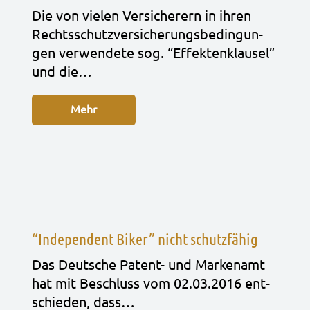
Die von vie­len Ver­si­che­rern in ihren
Rechts­schutz­ver­si­che­rungs­be­din­gun­
gen ver­wen­de­te sog. “Effek­ten­klau­sel”
und die…
Mehr
“Independent Biker” nicht schutzfähig
Das Deut­sche Patent- und Mar­ken­amt
hat mit Beschluss vom 02.03.2016 ent­
schie­den, dass…