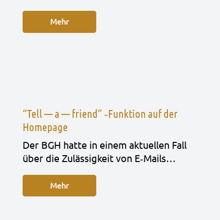
Mehr
“Tell — a — friend” ‑Funktion auf der
Homepage
Der BGH hatte in einem aktu­el­len Fall
über die Zuläs­sig­keit von E‑Mails…
Mehr