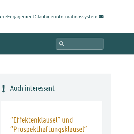
iere
Engagement
Gläubigerinformationssystem
Auch interessant
“Effektenklausel” und
“Prospekthaftungsklausel”