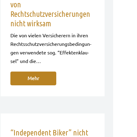
von
Rechtschutzversicherungen
nicht wirksam
Die von vie­len Ver­si­che­rern in ihren
Rechts­schutz­ver­si­che­rungs­be­din­gun­
gen ver­wen­de­te sog. “Effek­ten­klau­
sel” und die…
Mehr
“Independent Biker” nicht