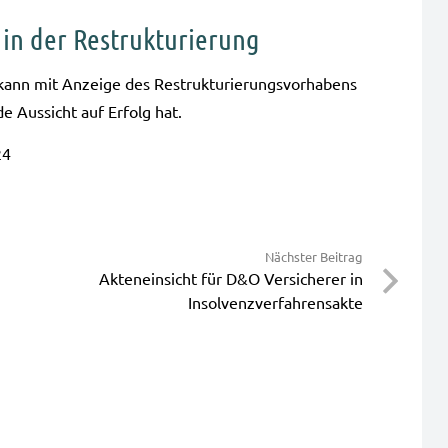
in der Restrukturierung
nn mit Anzei­ge des Restruk­tu­rie­rungs­vor­ha­bens
de Aus­sicht auf Erfolg hat.
24
Nächster Beitrag
Akteneinsicht für D&O Versicherer in
Insolvenzverfahrensakte