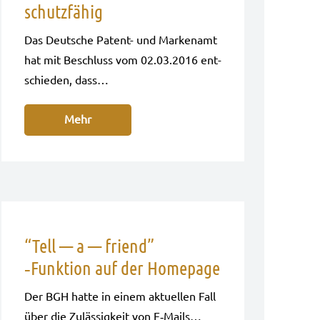
schutzfähig
Das Deut­sche Patent- und Mar­ken­amt
hat mit Beschluss vom 02.03.2016 ent­
schie­den, dass…
Mehr
“Tell — a — friend”
‑Funktion auf der Homepage
Der BGH hatte in einem aktu­el­len Fall
über die Zuläs­sig­keit von E‑Mails…