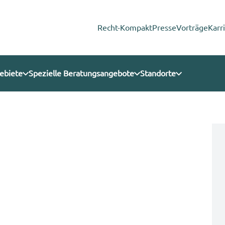
Recht-Kompakt
Presse
Vorträge
Karr
ebiete
Spezielle Beratungsangebote
Standorte