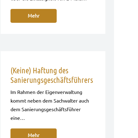
Mehr
(Keine) Haftung des
Sanierungsgeschäftsführers
Im Rah­men der Eigen­ver­wal­tung
kommt neben dem Sach­wal­ter auch
dem Sanie­rungs­ge­schäfts­füh­rer
eine…
Mehr