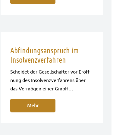
Abfindungsanspruch im
Insolvenzverfahren
Schei­det der Gesell­schaf­ter vor Eröff­
nung des Insol­venz­ver­fah­rens über
das Ver­mö­gen einer GmbH…
Mehr