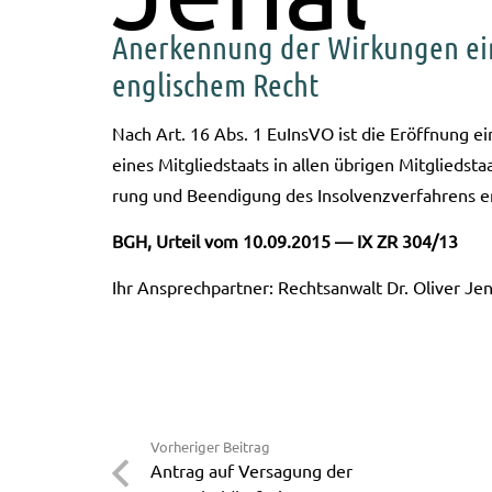
Anerkennung der Wirkungen ein
englischem Recht
Nach Art. 16 Abs. 1 EuIn­s­VO ist die Eröff­nung ein
eines Mit­glied­staats in allen übri­gen Mit­glied­st
rung und Been­di­gung des Insol­venz­ver­fah­rens e
BGH, Urteil vom 10.09.2015 — IX ZR 304/13
Ihr Ansprech­part­ner: Rechts­an­walt Dr. Oli­ver Jen
Vorheriger Beitrag
Antrag auf Versagung der