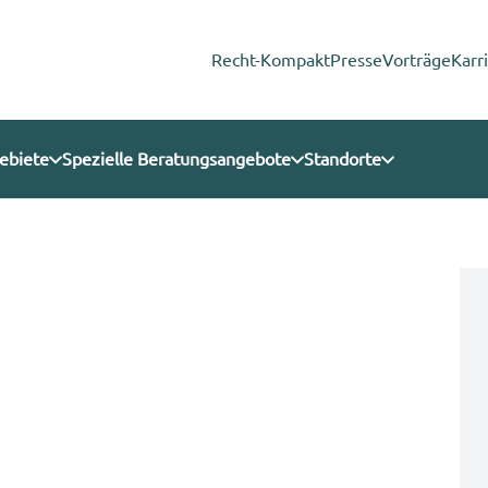
Recht-Kompakt
Presse
Vorträge
Karr
ebiete
Spezielle Beratungsangebote
Standorte