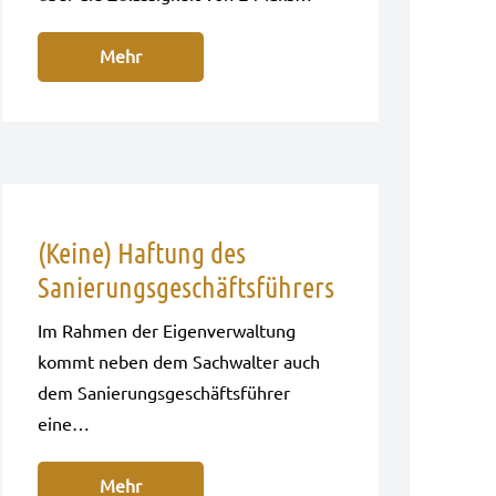
Mehr
(Keine) Haftung des
Sanierungsgeschäftsführers
Im Rah­men der Eigen­ver­wal­tung
kommt neben dem Sach­wal­ter auch
dem Sanie­rungs­ge­schäfts­füh­rer
eine…
Mehr