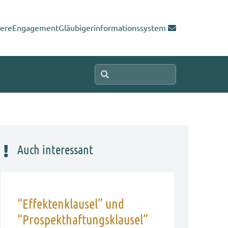
iere
Engagement
Gläubigerinformationssystem
Auch interessant
“Effektenklausel” und
“Prospekthaftungsklausel”