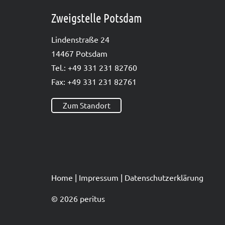
Zweigstelle Potsdam
Lin­den­stra­ße 24
14467 Pots­dam
Tel.: +49 331 231 82760
Fax: +49 331 231 82761
Zum Standort
Home
|
Impres­sum
|
Datenschutzerklärung
© 2026 peritus