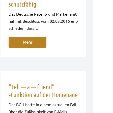
schutzfähig
Das Deut­sche Patent- und Mar­ken­amt
hat mit Beschluss vom 02.03.2016 ent­
schie­den, dass…
Mehr
“Tell — a — friend”
‑Funktion auf der Homepage
Der BGH hatte in einem aktu­el­len Fall
über die Zuläs­sig­keit von E‑Mails…