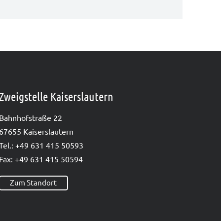
Zweigstelle Kaiserslautern
Bahn­hof­stra­ße 22
67655 Kai­sers­lau­tern
Tel.: +49 631 415 50593
Fax: +49 631 415 50594
Zum Standort