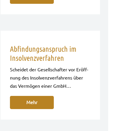
Abfindungsanspruch im
Insolvenzverfahren
Schei­det der Gesell­schaf­ter vor Eröff­
nung des Insol­venz­ver­fah­rens über
das Ver­mö­gen einer GmbH…
Mehr