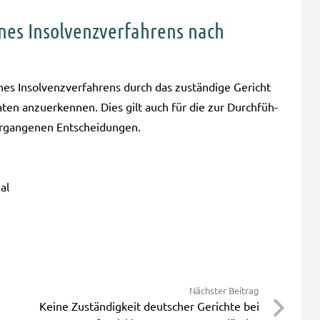
es Insolvenzverfahrens nach
es Insol­venz­ver­fah­rens durch das zustän­di­ge Gericht
aa­ten anzu­er­ken­nen. Dies gilt auch für die zur Durch­füh­
rgan­ge­nen Ent­schei­dun­gen.
al
Nächster Beitrag
Keine Zuständigkeit deutscher Gerichte bei