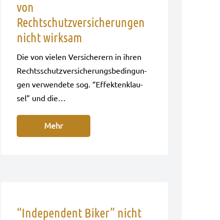
von
Rechtschutzversicherungen
nicht wirksam
Die von vie­len Ver­si­che­rern in ihren
Rechts­schutz­ver­si­che­rungs­be­din­gun­
gen ver­wen­de­te sog. “Effek­ten­klau­
sel” und die…
Mehr
“Independent Biker” nicht