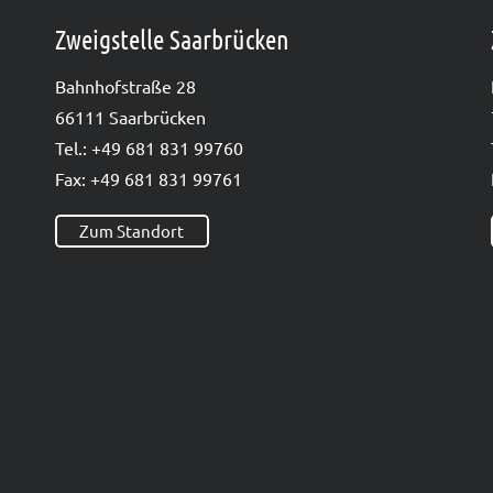
Zweigstelle Saarbrücken
Bahn­hof­stra­ße 28
66111 Saar­brü­cken
Tel.: +49 681 831 99760
Fax: +49 681 831 99761
Zum Standort