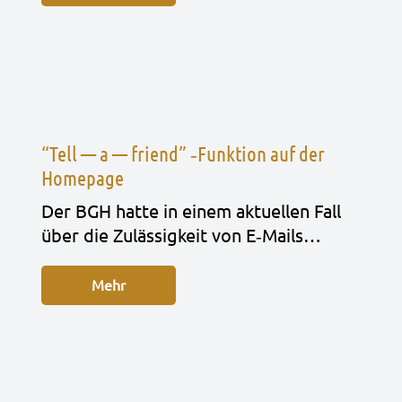
“Tell — a — friend” ‑Funktion auf der
Homepage
Der BGH hatte in einem aktu­el­len Fall
über die Zuläs­sig­keit von E‑Mails…
Mehr