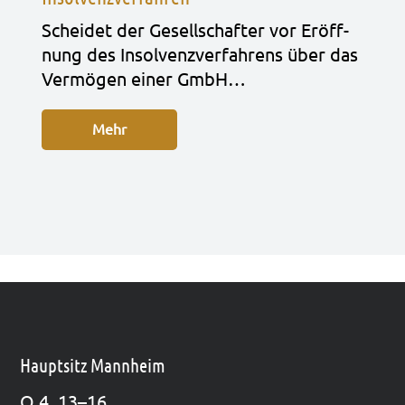
Schei­det der Gesell­schaf­ter vor Eröff­
nung des Insol­venz­ver­fah­rens über das
Ver­mö­gen einer GmbH…
Mehr
Hauptsitz Mannheim
O 4, 13–16