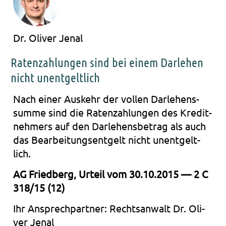
Dr. Oliver Jenal
Ratenzahlungen sind bei einem Darlehen
nicht unentgeltlich
Nach einer Aus­kehr der vol­len Dar­le­hens­
sum­me sind die Raten­zah­lun­gen des Kre­dit­
neh­mers auf den Dar­le­hens­be­trag als auch
das Bear­bei­tungs­ent­gelt nicht unent­gelt­
lich.
AG Fried­berg, Urteil vom 30.10.2015 — 2 C
318/15 (12)
Ihr Ansprech­part­ner: Rechts­an­walt Dr. Oli­
ver Jenal