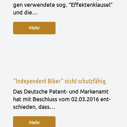
gen ver­wen­de­te sog. “Effek­ten­klau­sel”
und die…
Mehr
“Independent Biker” nicht schutzfähig
Das Deut­sche Patent- und Mar­ken­amt
hat mit Beschluss vom 02.03.2016 ent­
schie­den, dass…
Mehr