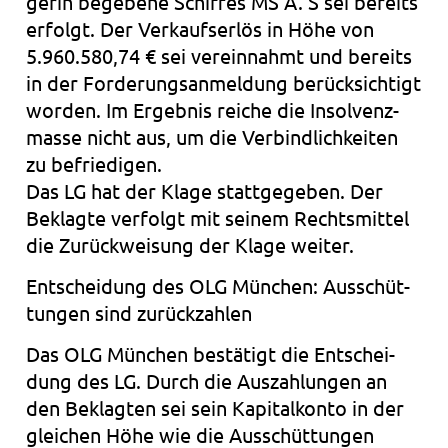
ge­rin bege­be­ne Schif­fes MS A. S sei bereits
erfolgt. Der Ver­kaufs­er­lös in Höhe von
5.960.580,74 € sei ver­ein­nahmt und bereits
in der For­de­rungs­an­mel­dung berück­sich­tigt
wor­den. Im Ergeb­nis rei­che die Insol­venz­
mas­se nicht aus, um die Ver­bind­lich­kei­ten
zu befrie­di­gen.
Das LG hat der Klage statt­ge­ge­ben. Der
Beklag­te ver­folgt mit sei­nem Rechts­mit­tel
die Zurück­wei­sung der Klage wei­ter.
Ent­schei­dung des OLG Mün­chen: Aus­schüt­
tun­gen sind zurück­zah­len
Das OLG Mün­chen bestä­tigt die Ent­schei­
dung des LG. Durch die Aus­zah­lun­gen an
den Beklag­ten sei sein Kapi­tal­kon­to in der
glei­chen Höhe wie die Aus­schüt­tun­gen