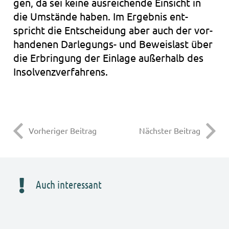
gen, da sei keine aus­rei­chen­de Ein­sicht in
die Umstän­de haben. Im Ergeb­nis ent­
spricht die Ent­schei­dung aber auch der vor­
han­de­nen Darlegungs- und Beweis­last über
die Erbrin­gung der Ein­la­ge außer­halb des
Insol­venz­ver­fah­rens.
Vorheriger Beitrag
Nächster Beitrag
Auch interessant