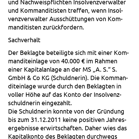
und Nach­weis­pflich­ten Insol­venz­ver­wal­ter
und Kom­man­di­tis­ten tref­fen, wenn Insol­
venz­ver­wal­ter Aus­schüt­tun­gen von Kom­
man­di­tis­ten zurück­for­dern.
Sach­ver­halt
Der Beklag­te betei­lig­te sich mit einer Kom­
man­dit­ein­la­ge von 40.000 € im Rah­men
einer Kapi­tal­an­la­ge an der MS „A. S.“ S.
GmbH & Co KG (Schuld­ne­rin). Die Kom­man­
dit­ein­la­ge wurde durch den Beklag­ten in
vol­ler Höhe auf das Konto der Insol­venz­
schuld­ne­rin ein­ge­zahlt.
Die Schuld­ne­rin konn­te von der Grün­dung
bis zum 31.12.2011 keine posi­ti­ven Jah­res­
er­geb­nis­se erwirt­schaf­ten. Daher wies das
Kapi­tal­kon­to des Beklag­ten durch­wegs