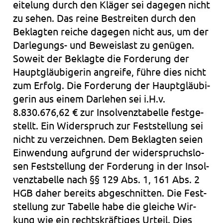
ei­te­lung durch den Klä­ger sei dage­gen nicht
zu sehen. Das reine Bestrei­ten durch den
Beklag­ten rei­che dage­gen nicht aus, um der
Darlegungs- und Beweis­last zu genü­gen.
Soweit der Beklag­te die For­de­rung der
Haupt­gläu­bi­ge­rin angrei­fe, führe dies nicht
zum Erfolg. Die For­de­rung der Haupt­gläu­bi­
ge­rin aus einem Dar­le­hen sei i.H.v.
8.830.676,62 € zur Insol­venz­ta­bel­le fest­ge­
stellt. Ein Wider­spruch zur Fest­stel­lung sei
nicht zu ver­zeich­nen. Dem Beklag­ten seien
Ein­wen­dung auf­grund der wider­spruchs­lo­
sen Fest­stel­lung der For­de­rung in der Insol­
venz­ta­bel­le nach §§ 129 Abs. 1, 161 Abs. 2
HGB daher bereits abge­schnit­ten. Die Fest­
stel­lung zur Tabel­le habe die glei­che Wir­
kung wie ein rechts­kräf­ti­ges Urteil. Dies