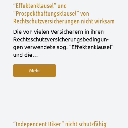
“Effektenklausel” und
“Prospekthaftungsklausel” von
Rechtschutzversicherungen nicht wirksam
Die von vie­len Ver­si­che­rern in ihren
Rechts­schutz­ver­si­che­rungs­be­din­gun­
gen ver­wen­de­te sog. “Effek­ten­klau­sel”
und die…
Mehr
“Independent Biker” nicht schutzfähig