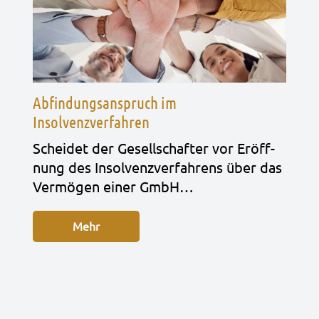
Abfindungsanspruch im
Insolvenzverfahren
Schei­det der Gesell­schaf­ter vor Eröff­
nung des Insol­venz­ver­fah­rens über das
Ver­mö­gen einer GmbH…
Mehr