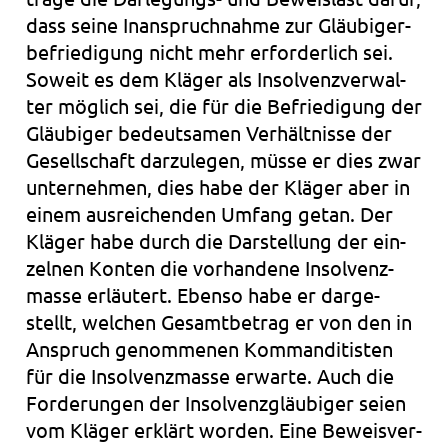
dass seine Inan­spruch­nah­me zur Gläu­bi­ger­
be­frie­di­gung nicht mehr erfor­der­lich sei.
Soweit es dem Klä­ger als Insol­venz­ver­wal­
ter mög­lich sei, die für die Befrie­di­gung der
Gläu­bi­ger bedeut­sa­men Ver­hält­nis­se der
Gesell­schaft dar­zu­le­gen, müsse er dies zwar
unter­neh­men, dies habe der Klä­ger aber in
einem aus­rei­chen­den Umfang getan. Der
Klä­ger habe durch die Dar­stel­lung der ein­
zel­nen Kon­ten die vor­han­de­ne Insol­venz­
mas­se erläu­tert. Eben­so habe er dar­ge­
stellt, wel­chen Gesamt­be­trag er von den in
Anspruch genom­me­nen Kom­man­di­tis­ten
für die Insol­venz­mas­se erwar­te. Auch die
For­de­run­gen der Insol­venz­gläu­bi­ger seien
vom Klä­ger erklärt wor­den. Eine Beweis­ver­