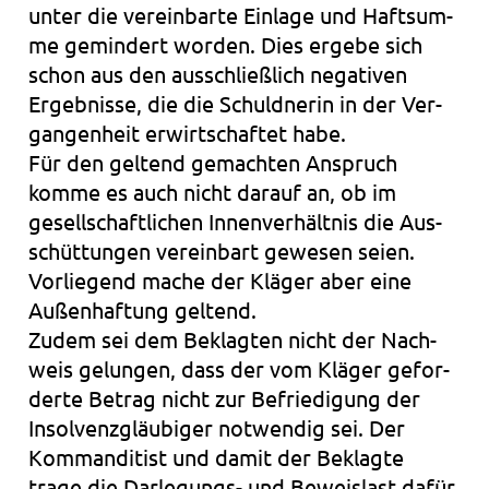
unter die ver­ein­bar­te Ein­la­ge und Haft­sum­
me gemin­dert wor­den. Dies erge­be sich
schon aus den aus­schließ­lich nega­ti­ven
Ergeb­nis­se, die die Schuld­ne­rin in der Ver­
gan­gen­heit erwirt­schaf­tet habe.
Für den gel­tend gemach­ten Anspruch
komme es auch nicht dar­auf an, ob im
gesell­schaft­li­chen Innen­ver­hält­nis die Aus­
schüt­tun­gen ver­ein­bart gewe­sen seien.
Vor­lie­gend mache der Klä­ger aber eine
Außen­haf­tung gel­tend.
Zudem sei dem Beklag­ten nicht der Nach­
weis gelun­gen, dass der vom Klä­ger gefor­
der­te Betrag nicht zur Befrie­di­gung der
Insol­venz­gläu­bi­ger not­wen­dig sei. Der
Kom­man­di­tist und damit der Beklag­te
trage die Darlegungs- und Beweis­last dafür,