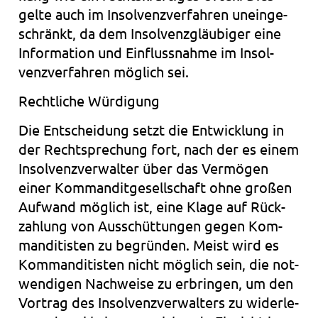
gelte auch im Insol­venz­ver­fah­ren unein­ge­
schränkt, da dem Insol­venz­gläu­bi­ger eine
Infor­ma­ti­on und Ein­fluss­nah­me im Insol­
venz­ver­fah­ren mög­lich sei.
Recht­li­che Wür­di­gung
Die Ent­schei­dung setzt die Ent­wick­lung in
der Recht­spre­chung fort, nach der es einem
Insol­venz­ver­wal­ter über das Ver­mö­gen
einer Kom­man­dit­ge­sell­schaft ohne gro­ßen
Auf­wand mög­lich ist, eine Klage auf Rück­
zah­lung von Aus­schüt­tun­gen gegen Kom­
man­di­tis­ten zu begrün­den. Meist wird es
Kom­man­di­tis­ten nicht mög­lich sein, die not­
wen­di­gen Nach­wei­se zu erbrin­gen, um den
Vor­trag des Insol­venz­ver­wal­ters zu wider­le­