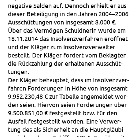
nega­ti­ve Sal­den auf. Den­noch erhielt er aus
die­ser Betei­li­gung in den Jah­ren 2004–2006
Aus­schüt­tun­gen von ins­ge­samt 8.000 €.
Über das Ver­mö­gen Schuld­ne­rin wurde am
18.11.2014 das Insol­venz­ver­fah­ren eröff­net
und der Klä­ger zum Insol­venz­ver­wal­ter
bestellt. Der Klä­ger for­dert vom Beklag­ten
die Rück­zah­lung der erhal­te­nen Aus­schüt­
tun­gen.
Der Klä­ger behaup­tet, dass im Insol­venz­ver­
fah­ren For­de­run­gen in Höhe von ins­ge­samt
9.952.230,48 € zur Tabel­le ange­mel­det wor­
den seien. Hier­von seien For­de­run­gen über
9.500.851,00 € fest­ge­stellt bzw. für den
Aus­fall fest­ge­stellt wor­den. Eine Ver­wer­
tung des als Sicher­heit an die Haupt­gläu­bi­