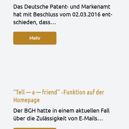
Das Deut­sche Patent- und Mar­ken­amt
hat mit Beschluss vom 02.03.2016 ent­
schie­den, dass…
Mehr
“Tell — a — friend” ‑Funktion auf der
Homepage
Der BGH hatte in einem aktu­el­len Fall
über die Zuläs­sig­keit von E‑Mails…