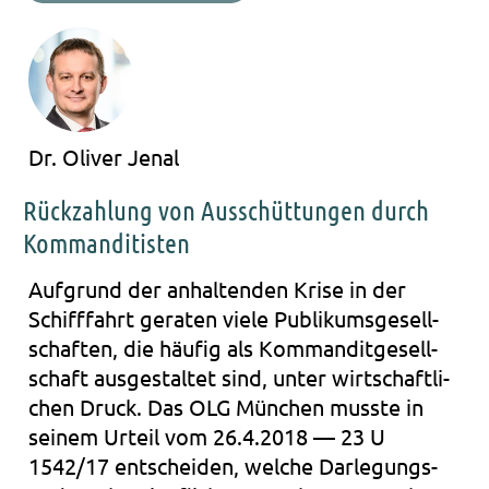
Dr. Oliver Jenal
Rückzahlung von Ausschüttungen durch
Kommanditisten
Auf­grund der anhal­ten­den Krise in der
Schiff­fahrt gera­ten viele Publi­kums­ge­sell­
schaf­ten, die häu­fig als Kom­man­dit­ge­sell­
schaft aus­ge­stal­tet sind, unter wirt­schaft­li­
chen Druck. Das OLG Mün­chen muss­te in
sei­nem Urteil vom 26.4.2018 — 23 U
1542/17 ent­schei­den, wel­che Darlegungs-