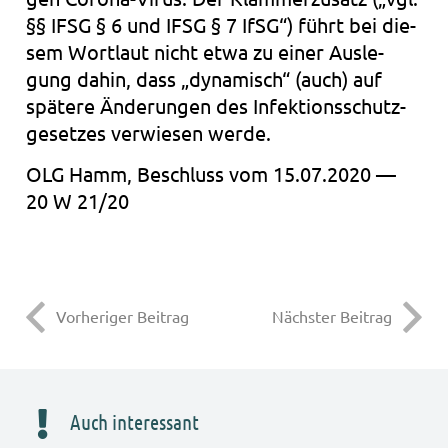
§§ IFSG § 6 und IFSG § 7 IfSG“) führt bei die­
sem Wort­laut nicht etwa zu einer Aus­le­
gung dahin, dass „dyna­misch“ (auch) auf
spä­te­re Ände­run­gen des Infek­ti­ons­schutz­
ge­set­zes ver­wie­sen werde.
OLG Hamm, Beschluss vom 15.07.2020 —
20 W 21/20
Vorheriger Beitrag
Nächster Beitrag
Auch interessant