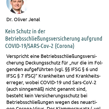
Dr. Oliver Jenal
Kein Schutz in der
Betriebsschließungsversicherung aufgrund
COVID-19/SARS-Cov‑2 (Corona)
Ver­spricht eine Betriebs­schlie­ßungs­ver­si­
che­rung Deckungs­schutz für „nur die im Fol­
gen­den auf­ge­führ­ten (vgl. §§ IFSG § 6 und
IFSG § 7 IfSG)“ Krank­hei­ten und Krank­heits­
er­re­ger, wobei COVID-19 und Sars-CoV‑2
(auch sinn­ge­mäß) nicht genannt sind,
besteht kein Ver­si­che­rungs­schutz bei
Betriebs­schlie­ßun­gen wegen des neu­ar­ti­
gen Corona-Virus. Der Klam­mer­zu­satz („vgl.