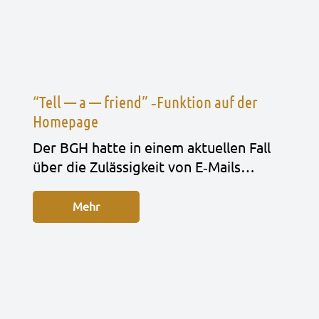
“Tell — a — friend” ‑Funktion auf der
Homepage
Der BGH hatte in einem aktu­el­len Fall
über die Zuläs­sig­keit von E‑Mails…
Mehr