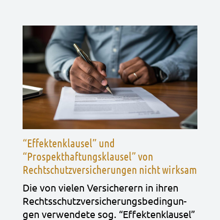
“Effektenklausel” und
“Prospekthaftungsklausel” von
Rechtschutzversicherungen nicht wirksam
Die von vie­len Ver­si­che­rern in ihren
Rechts­schutz­ver­si­che­rungs­be­din­gun­
gen ver­wen­de­te sog. “Effek­ten­klau­sel”