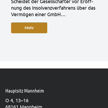
Schei­det der Gesell­schaf­ter vor Eröff­
nung des Insol­venz­ver­fah­rens über das
Ver­mö­gen einer GmbH…
Mehr
Hauptsitz Mannheim
O 4, 13–16
68161 Mann­heim