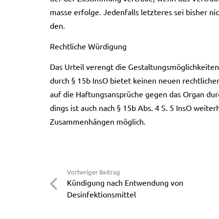
mas­se erfol­ge. Jeden­falls letz­te­res sei bis­her
den.
Recht­li­che Wür­di­gung
Das Urteil ver­engt die Gestal­tungs­mög­lich­kei­
durch § 15b InsO bie­tet kei­nen neuen recht­li­che
auf die Haf­tungs­an­sprü­che gegen das Organ durc
dings ist auch nach § 15b Abs. 4 S. 5 InsO wei­ter
Zusam­men­hän­gen mög­lich.
Vorheriger Beitrag
Kündigung nach Entwendung von
Desinfektionsmittel