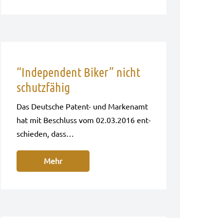
“Independent Biker” nicht
schutzfähig
Das Deut­sche Patent- und Mar­ken­amt
hat mit Beschluss vom 02.03.2016 ent­
schie­den, dass…
Mehr