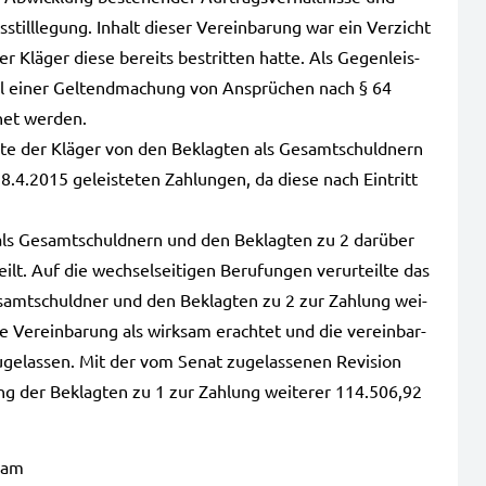
still­le­gung. Inhalt die­ser Ver­ein­ba­rung war ein Ver­zicht
r Klä­ger diese bereits bestrit­ten hatte. Als Gegen­leis­
all einer Gel­tend­ma­chung von Ansprü­chen nach § 64
net wer­den.
g­te der Klä­ger von den Beklag­ten als Gesamt­schuld­nern
.2015 geleis­te­ten Zah­lun­gen, da diese nach Ein­tritt
ls Gesamt­schuld­nern und den Beklag­ten zu 2 dar­über
lt. Auf die wech­sel­sei­ti­gen Beru­fun­gen ver­ur­teil­te das
Gesamt­schuld­ner und den Beklag­ten zu 2 zur Zah­lung wei­
 Ver­ein­ba­rung als wirk­sam erach­tet und die ver­ein­bar­
e­las­sen. Mit der vom Senat zuge­las­se­nen Revi­si­on
lung der Beklag­ten zu 1 zur Zah­lung wei­te­rer 114.506,92
­sam