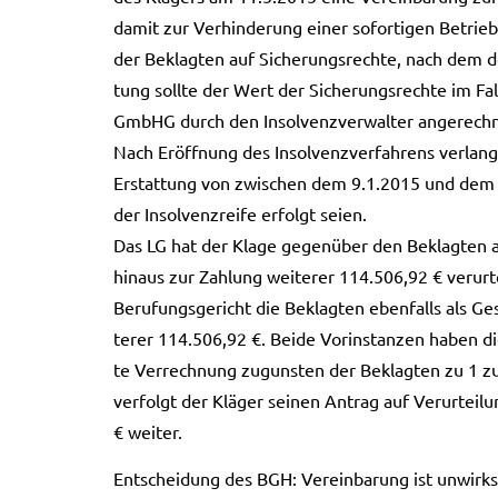
damit zur Ver­hin­de­rung einer sofor­ti­gen Betriebs­
der Beklag­ten auf Siche­rungs­rech­te, nach dem de
tung soll­te der Wert der Siche­rungs­rech­te im F
GmbHG durch den Insol­venz­ver­wal­ter ange­rech­
Nach Eröff­nung des Insol­venz­ver­fah­rens ver­lan
Erstat­tung von zwi­schen dem 9.1.2015 und dem 8.4
der Insol­venz­rei­fe erfolgt seien.
Das LG hat der Klage gegen­über den Beklag­ten a
hin­aus zur Zah­lung wei­te­rer 114.506,92 € ver­ur­tei
Beru­fungs­ge­richt die Beklag­ten eben­falls als 
te­rer 114.506,92 €. Beide Vor­in­stan­zen haben die
te Ver­rech­nung zuguns­ten der Beklag­ten zu 1 zug
ver­folgt der Klä­ger sei­nen Antrag auf Ver­ur­tei­
€ wei­ter.
Ent­schei­dung des BGH: Ver­ein­ba­rung ist unwirk