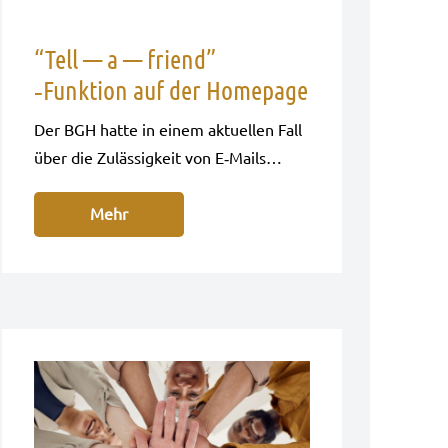
“Tell — a — friend”
‑Funktion auf der Homepage
Der BGH hatte in einem aktu­el­len Fall
über die Zuläs­sig­keit von E‑Mails…
Mehr