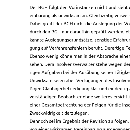
Der BGH folgt den Vor­in­stan­zen nicht und sieht die
ein­ba­rung als unwirk­sam an. Gleich­zei­tig ver­w
Dabei greift der BGH nicht die Aus­le­gung der Vor­
durch den BGH nur dar­auf­hin geprüft wer­den, ob V
kann­te Aus­le­gungs­grund­sät­ze, sons­ti­ge Erfah­r
gung auf Ver­fah­rens­feh­lern beruht. Der­ar­ti­ge Feh
Eben­so wenig könne man in der Abspra­che einen 
sehen. Dem Insol­venz­ver­wal­ter stehe wegen der 
ri­gen Auf­ga­ben bei der Aus­übung sei­ner Tätig­ke
Unwirk­sam seien aber Ver­fü­gun­gen des Insol­ven
ßi­gen Gläu­bi­ger­be­frie­di­gung klar und ein­deu­t
ver­stän­di­gen Beob­ach­ter ohne wei­te­res ersicht­
einer Gesamt­be­trach­tung der Fol­gen für die Inso
Zweck­wid­rig­keit dar­zu­le­gen.
Den­noch sei im Ergeb­nis der Revi­si­on zu fol­gen. 
von einer wirk­sa­men Ver­ein­ba­rung aus­ge­gan­g