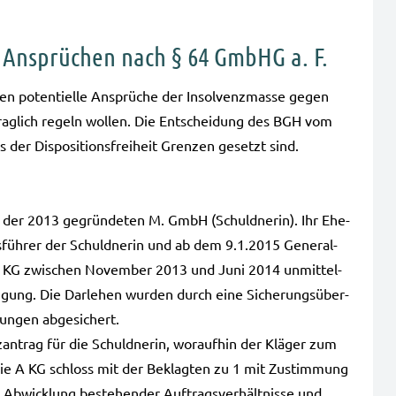
 Ansprüchen nach § 64 GmbHG a. F.
i­en poten­ti­el­le Ansprü­che der Insol­venz­mas­se gegen
rag­lich regeln wol­len. Die Ent­schei­dung des BGH vom
r Dis­po­si­ti­ons­frei­heit Gren­zen gesetzt sind.
rin der 2013 gegrün­de­ten M. GmbH (Schuld­ne­rin). Ihr Ehe­
füh­rer der Schuld­ne­rin und ab dem 9.1.2015 Gene­ral­
der A KG zwi­schen Novem­ber 2013 und Juni 2014 unmit­tel­
fü­gung. Die Dar­le­hen wur­den durch eine Siche­rungs­über­
un­gen abge­si­chert.
an­trag für die Schuld­ne­rin, wor­auf­hin der Klä­ger zum
e. Die A KG schloss mit der Beklag­ten zu 1 mit Zustim­mung
Abwick­lung bestehen­der Auf­trags­ver­hält­nis­se und