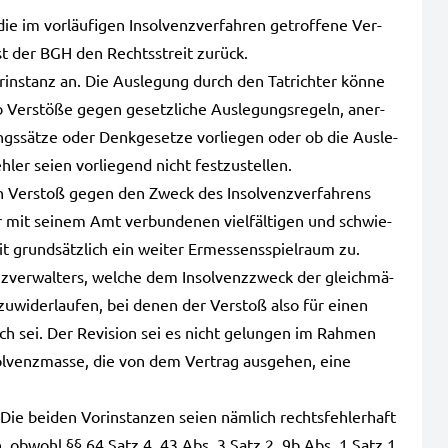
 im vor­läu­fi­gen Insol­venz­ver­fah­ren getrof­fe­ne Ver­
eist der BGH den Rechts­streit zurück.
in­stanz an. Die Aus­le­gung durch den Tat­rich­ter könne
er­stö­ße gegen gesetz­li­che Aus­le­gungs­re­geln, aner­
ungs­sät­ze oder Denk­ge­set­ze vor­lie­gen oder ob die Aus­le­
­ler seien vor­lie­gend nicht fest­zu­stel­len.
Ver­stoß gegen den Zweck des Insol­venz­ver­fah­rens
mit sei­nem Amt ver­bun­de­nen viel­fäl­ti­gen und schwie­
it grund­sätz­lich ein wei­ter Ermes­sens­spiel­raum zu.
z­ver­wal­ters, wel­che dem Insol­venz­zweck der gleich­mä­
ig zuwi­der­lau­fen, bei denen der Ver­stoß also für einen
lich sei. Der Revi­si­on sei es nicht gelun­gen im Rah­men
l­venz­mas­se, die von dem Ver­trag aus­ge­hen, eine
Die bei­den Vor­in­stan­zen seien näm­lich rechts­feh­ler­haft
en, obwohl §§ 64 Satz 4, 43 Abs. 3 Satz 2, 9b Abs. 1 Satz 1