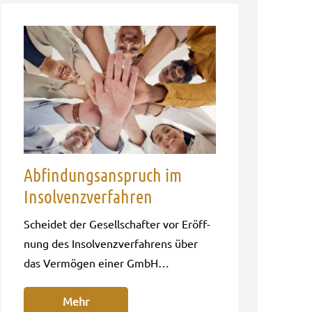
Abfindungsanspruch im
Insolvenzverfahren
Schei­det der Gesell­schaf­ter vor Eröff­
nung des Insol­venz­ver­fah­rens über
das Ver­mö­gen einer GmbH…
Mehr