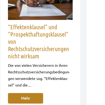
“Effektenklausel” und
“Prospekthaftungsklausel”
von
Rechtschutzversicherungen
nicht wirksam
Die von vie­len Ver­si­che­rern in ihren
Rechts­schutz­ver­si­che­rungs­be­din­gun­
gen ver­wen­de­te sog. “Effek­ten­klau­
sel” und die…
Mehr