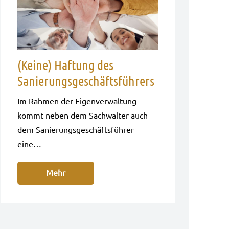
(Keine) Haftung des
Sanierungsgeschäftsführers
Im Rah­men der Eigen­ver­wal­tung
kommt neben dem Sach­wal­ter auch
dem Sanie­rungs­ge­schäfts­füh­rer
eine…
Mehr