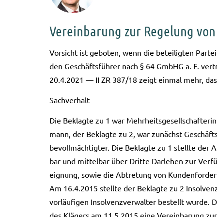
Vereinbarung zur Regelung von
Vor­sicht ist gebo­ten, wenn die betei­lig­ten Par­te
den Geschäfts­füh­rer nach § 64 GmbHG a. F. ver­t
20.4.2021 — II ZR 387/18 zeigt ein­mal mehr, dass de
Sach­ver­halt
Die Beklag­te zu 1 war Mehr­heits­ge­sell­schaf­te­
mann, der Beklag­te zu 2, war zunächst Geschäfts­
be­voll­mäch­tig­ter. Die Beklag­te zu 1 stell­te 
bar und mit­tel­bar über Drit­te Dar­le­hen zur Ver­
eig­nung, sowie die Abtre­tung von Kun­den­for­de­r
Am 16.4.2015 stell­te der Beklag­te zu 2 Insol­venz­
vor­läu­fi­gen Insol­venz­ver­wal­ter bestellt wurd
des Klä­gers am 11.5.2015 eine Ver­ein­ba­rung zur 