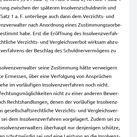
ung zwi­schen der spä­te­ren Insol­venz­schuld­ne­rin und
Satz 1 a. F. unter­lie­ge auch dann dem Verzichts- und
l­venz­ver­wal­ter nach Anord­nung eines Zustim­mungs­vor­be­
e­stimmt habe. Erst die Eröff­nung des Insol­venz­ver­fah­
t­li­che Verzichts- und Ver­gleichs­ver­bot wirk­sam abzu­
­ver­fah­rens der Beschlag des Schuld­ner­ver­mö­gens zu
Insol­venz­ver­wal­ter seine Zustim­mung hätte ver­wei­gern
m­te Ermes­sen, über eine Ver­fol­gung von Ansprü­chen
e im vor­läu­fi­gen Insol­venz­ver­fah­ren noch nicht.
nfech­tungs­mög­lich­kei­ten nicht zu einer ande­ren Bewer­
uch Rechts­hand­lun­gen, denen der vor­läu­fi­ge Insol­venz­
 gesell­schafts­recht­li­che Verzichts- und Ver­gleichs­ver­
ei dem Insol­venz­ver­fah­ren vor­ge­la­gert. Zudem sei zu
nsol­venz­ver­wal­ters über­haupt nur den­je­ni­gen schüt­ze,
n schutz­wür­dig sei und eine Leis­tung an die Insol­venz­