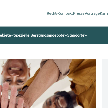
Recht-Kompakt
Presse
Vorträge
Karr
ebiete
Spezielle Beratungsangebote
Standorte