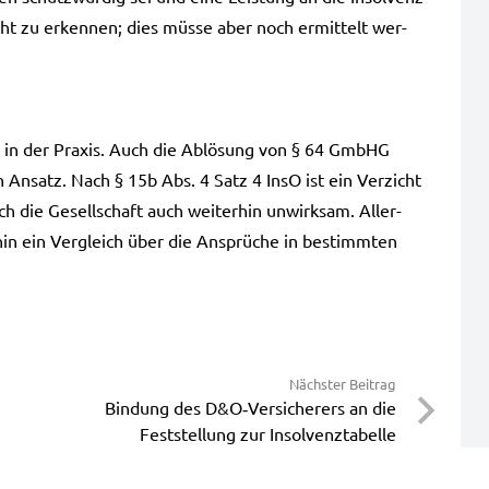
 nicht zu erken­nen; dies müsse aber noch ermit­telt wer­
ten in der Pra­xis. Auch die Ablö­sung von § 64 GmbHG
n Ansatz. Nach § 15b Abs. 4 Satz 4 InsO ist ein Ver­zicht
h die Gesell­schaft auch wei­ter­hin unwirk­sam. Aller­
­hin ein Ver­gleich über die Ansprü­che in bestimm­ten
Nächster Beitrag
Bindung des D&O‑Versicherers an die
Feststellung zur Insolvenztabelle