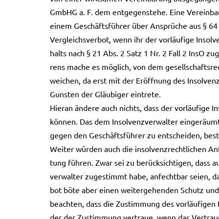
GmbHG a. F. dem ent­ge­gen­ste­he. Eine Ver­ein­ba­r
einem Geschäfts­füh­rer über Ansprü­che aus § 64 
Ver­gleichs­ver­bot, wenn ihr der vor­läu­fi­ge Inso
halts nach § 21 Abs. 2 Satz 1 Nr. 2 Fall 2 InsO zug
rens mache es mög­lich, von dem gesell­schafts­rech
wei­chen, da erst mit der Eröff­nung des Insol­venz
Guns­ten der Gläu­bi­ger ein­tre­te.
Hier­an ände­re auch nichts, dass der vor­läu­fi­ge 
kön­nen. Das dem Insol­venz­ver­wal­ter ein­ge­räu
gegen den Geschäfts­füh­rer zu ent­schei­den, besteh
Wei­ter wür­den auch die insol­venz­recht­li­chen A
tung füh­ren. Zwar sei zu berück­sich­ti­gen, dass a
ver­wal­ter zuge­stimmt habe, anfecht­bar seien, das
bot böte aber einen wei­ter­ge­hen­den Schutz und s
beach­ten, dass die Zustim­mung des vor­läu­fi­gen I
der der Zustim­mung ver­traue, wenn das Ver­trau­e