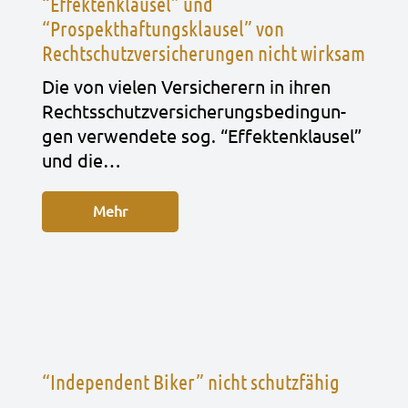
“Effektenklausel” und
“Prospekthaftungsklausel” von
Rechtschutzversicherungen nicht wirksam
Die von vie­len Ver­si­che­rern in ihren
Rechts­schutz­ver­si­che­rungs­be­din­gun­
gen ver­wen­de­te sog. “Effek­ten­klau­sel”
und die…
Mehr
“Independent Biker” nicht schutzfähig