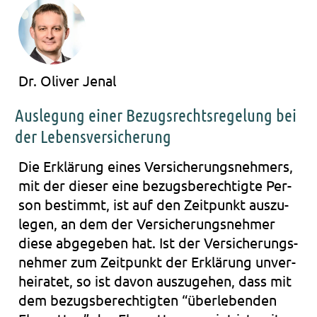
Dr. Oliver Jenal
Auslegung einer Bezugsrechtsregelung bei
der Lebensversicherung
Die Erklä­rung eines Ver­si­che­rungs­neh­mers,
mit der die­ser eine bezugs­be­rech­tig­te Per­
son bestimmt, ist auf den Zeit­punkt aus­zu­
le­gen, an dem der Ver­si­che­rungs­neh­mer
diese abge­ge­ben hat. Ist der Ver­si­che­rungs­
neh­mer zum Zeit­punkt der Erklä­rung unver­
hei­ra­tet, so ist davon aus­zu­ge­hen, dass mit
dem bezugs­be­rech­tig­ten “über­le­ben­den