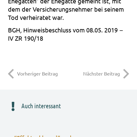
Ehe­gat­ten” der Ehe­gat­te gemeint ist, mit
dem der Ver­si­che­rungs­neh­mer bei sei­nem
Tod ver­hei­ra­tet war.
BGH
,
Hin­weis­be­schluss vom 0
8.05. 2019
–
IV ZR 190/18
Vorheriger Beitrag
Nächster Beitrag
Auch interessant