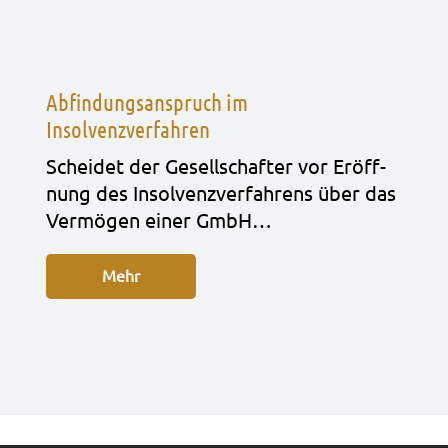
Abfindungsanspruch im
Insolvenzverfahren
Schei­det der Gesell­schaf­ter vor Eröff­
nung des Insol­venz­ver­fah­rens über das
Ver­mö­gen einer GmbH…
Mehr