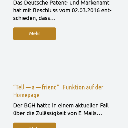
Das Deut­sche Patent- und Mar­ken­amt
hat mit Beschluss vom 02.03.2016 ent­
schie­den, dass…
Mehr
“Tell — a — friend” ‑Funktion auf der
Homepage
Der BGH hatte in einem aktu­el­len Fall
über die Zuläs­sig­keit von E‑Mails…