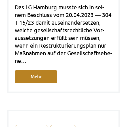
Das LG Ham­burg muss­te sich in sei­
nem Beschluss vom 20.04.2023 — 304
T 15/23 damit aus­ein­an­der­set­zen,
wel­che gesell­schafts­recht­li­che Vor­
aus­set­zun­gen erfüllt sein müs­sen,
wenn ein Restruk­tu­rie­rungs­plan nur
Maß­nah­men auf der Gesell­schafts­ebe­
ne…
Mehr