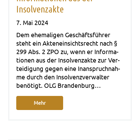
Insolvenzakte
7. Mai 2024
Dem ehe­ma­li­gen Geschäfts­füh­rer
steht ein Akten­ein­sichts­recht nach §
299 Abs. 2 ZPO zu, wenn er Infor­ma­
tio­nen aus der Insol­venz­ak­te zur Ver­
tei­di­gung gegen eine Inan­spruch­nah­
me durch den Insol­venz­ver­wal­ter
benö­tigt. OLG Bran­den­burg…
Mehr