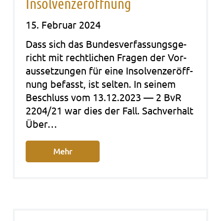
Insolvenzeröffnung
15. Februar 2024
Dass sich das Bun­des­ver­fas­sungs­ge­
richt mit recht­li­chen Fra­gen der Vor­
aus­set­zun­gen für eine Insol­venz­er­öff­
nung befasst, ist sel­ten. In sei­nem
Beschluss vom 13.12.2023 — 2 BvR
2204/21 war dies der Fall. Sach­ver­halt
Über…
Mehr