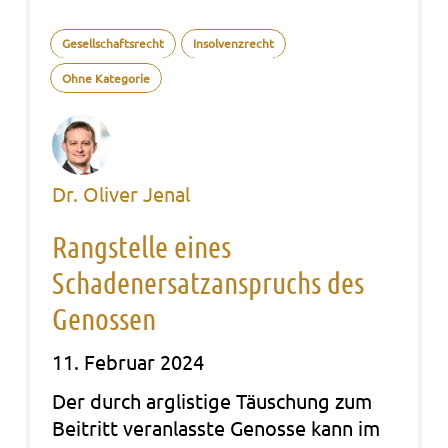
Gesellschaftsrecht
Insolvenzrecht
Ohne Kategorie
Dr. Oliver Jenal
Rangstelle eines
Schadenersatzanspruchs des
Genossen
11. Februar 2024
Der durch arg­lis­ti­ge Täu­schung zum
Bei­tritt ver­an­lass­te Genos­se kann im