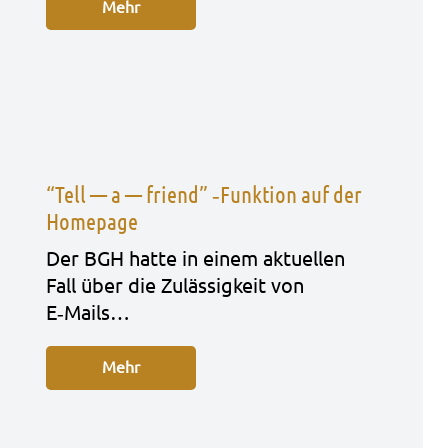
Mehr
“Tell — a — friend” ‑Funktion auf der
Homepage
Der BGH hatte in einem aktu­el­len
Fall über die Zuläs­sig­keit von
E‑Mails…
Mehr