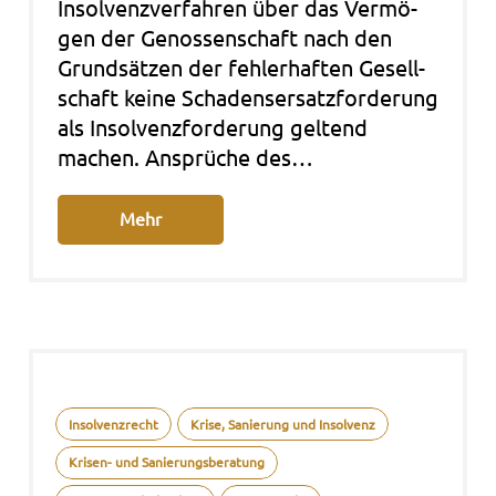
Insol­venz­ver­fah­ren über das Ver­mö­
gen der Genos­sen­schaft nach den
Grund­sät­zen der feh­ler­haf­ten Gesell­
schaft keine Scha­dens­er­satz­for­de­rung
als Insol­venz­for­de­rung gel­tend
machen. Ansprü­che des…
Mehr
Insolvenzrecht
Krise, Sanierung und Insolvenz
Krisen- und Sanierungsberatung