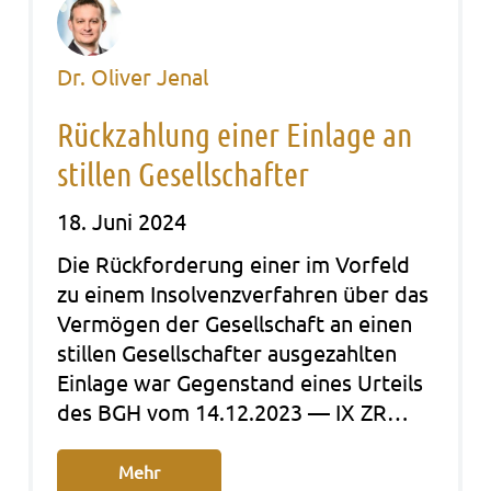
Dr. Oliver Jenal
Rückzahlung einer Einlage an
stillen Gesellschafter
18. Juni 2024
Die Rück­for­de­rung einer im Vor­feld
zu einem Insol­venz­ver­fah­ren über das
Ver­mö­gen der Gesell­schaft an einen
stil­len Gesell­schaf­ter aus­ge­zahl­ten
Ein­la­ge war Gegen­stand eines Urteils
des BGH vom 14.12.2023 — IX ZR…
Mehr