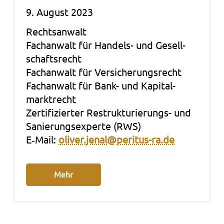
9. August 2023
Rechts­an­walt
Fach­an­walt für Handels- und Gesell­
schafts­recht
Fach­an­walt für Ver­si­che­rungs­recht
Fach­an­walt für Bank- und Kapi­tal­
markt­recht
Zer­ti­fi­zier­ter Restrukturierungs- und
Sanie­rungs­exper­te (RWS)
E‑Mail:
oliver.jenal@peritus-ra.de
Mehr