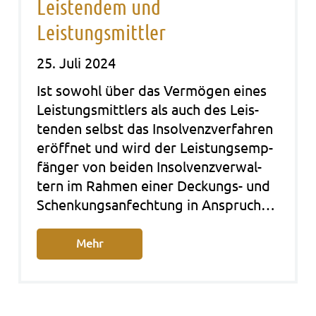
Leistendem und
Leistungsmittler
25. Juli 2024
Ist sowohl über das Ver­mö­gen eines
Leis­tungs­mit­t­lers als auch des Leis­
ten­den selbst das Insol­venz­ver­fah­ren
eröff­net und wird der Leis­tungs­emp­
fän­ger von bei­den Insol­venz­ver­wal­
tern im Rah­men einer Deckungs- und
Schen­kungs­an­fech­tung in Anspruch…
Mehr