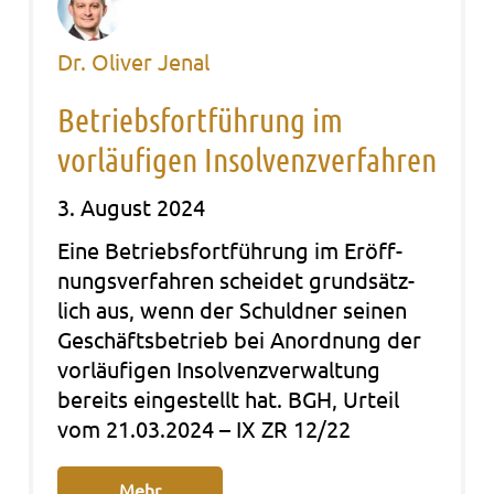
Dr. Oliver Jenal
Betriebsfortführung im
vorläufigen Insolvenzverfahren
3. August 2024
Eine Betriebs­fort­füh­rung im Eröff­
nungs­ver­fah­ren schei­det grund­sätz­
lich aus, wenn der Schuld­ner sei­nen
Geschäfts­be­trieb bei Anord­nung der
vor­läu­fi­gen Insol­venz­ver­wal­tung
bereits ein­ge­stellt hat. BGH, Urteil
vom 21.03.2024 – IX ZR 12/22
Mehr