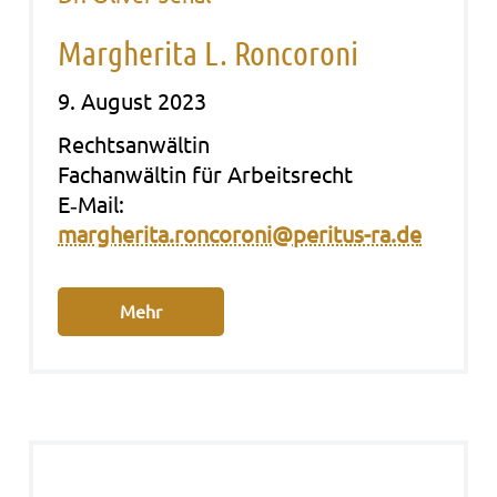
Margherita L. Roncoroni
9. August 2023
Rechts­an­wäl­tin
Fach­an­wäl­tin für Arbeits­recht
E‑Mail:
margherita.roncoroni@peritus-ra.de
Mehr