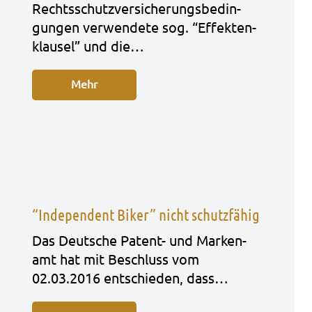
Rechts­schutz­ver­si­che­rungs­be­din­
gun­gen ver­wen­de­te sog. “Effek­ten­
klau­sel” und die…
Mehr
“Independent Biker” nicht schutzfähig
Das Deut­sche Patent- und Mar­ken­
amt hat mit Beschluss vom
02.03.2016 ent­schie­den, dass…