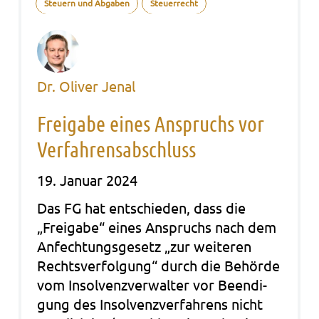
Steuern und Abgaben
Steuerrecht
Dr. Oliver Jenal
Freigabe eines Anspruchs vor
Verfahrensabschluss
19. Januar 2024
Das FG hat ent­schie­den, dass die
„Frei­ga­be“ eines Anspruchs nach dem
Anfech­tungs­ge­setz „zur wei­te­ren
Rechts­ver­fol­gung“ durch die Behör­de
vom Insol­venz­ver­wal­ter vor Been­di­
gung des Insol­venz­ver­fah­rens nicht