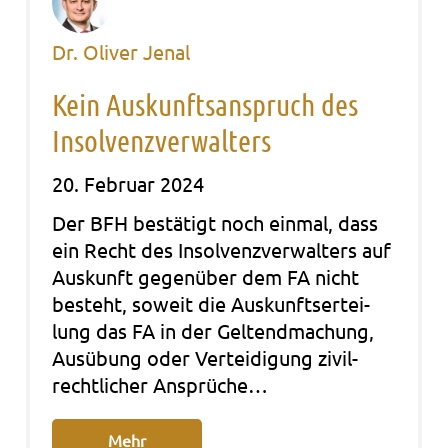
Dr. Oliver Jenal
Kein Auskunftsanspruch des
Insolvenzverwalters
20. Februar 2024
Der BFH bestä­tigt noch ein­mal, dass
ein Recht des Insol­venz­ver­wal­ters auf
Aus­kunft gegen­über dem FA nicht
besteht, soweit die Aus­kunfts­er­tei­
lung das FA in der Gel­tend­ma­chung,
Aus­übung oder Ver­tei­di­gung zivil­
recht­li­cher Ansprü­che…
Mehr