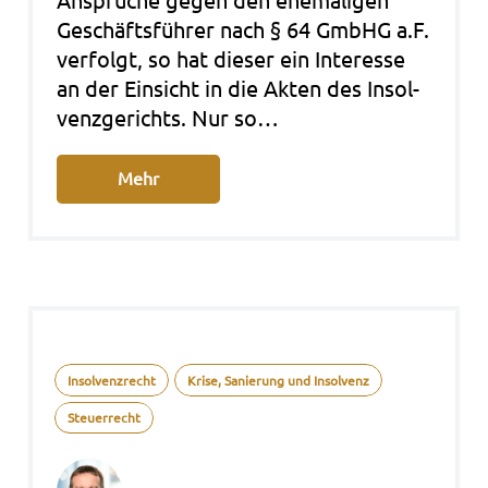
Ansprü­che gegen den ehe­ma­li­gen
Geschäfts­füh­rer nach § 64 GmbHG a.F.
ver­folgt, so hat die­ser ein Inter­es­se
an der Ein­sicht in die Akten des Insol­
venz­ge­richts. Nur so…
Mehr
Insolvenzrecht
Krise, Sanierung und Insolvenz
Steuerrecht