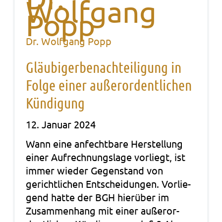
Dr. Wolfgang Popp
Gläubigerbenachteiligung in
Folge einer außerordentlichen
Kündigung
12. Januar 2024
Wann eine anfecht­ba­re Her­stel­lung
einer Auf­rech­nungs­la­ge vor­liegt, ist
immer wie­der Gegen­stand von
gericht­li­chen Ent­schei­dun­gen. Vor­lie­
gend hatte der BGH hier­über im
Zusam­men­hang mit einer außer­or­